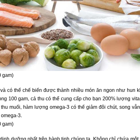
0 gam)
o và có thể chế biến được thành nhiều món ăn ngon như hun khó
rong 100 gam, cá thu có thể cung cấp cho bạn 200% lượng vit
thu muối, hàm lượng omega-3 có thể giảm đôi chút, song vẫn 
m omega-3.
0 gam)
dinh dưỡng nhất trên hành tinh chúng ta. Không chỉ chứa một