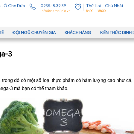
u, Ô Chợ Dừa
0935.18.39.39
Thứ Hai – Chủ Nhật
info@viamclinic.vn
8h00 – 18h00
TẾ
ĐỘI NGŨ CHUYÊN GIA
KHÁCH HÀNG
KIẾN THỨC DIN
ga-3
, trong đó có một số loại thực phẩm có hàm lượng cao như cá, 
mega-3 mà bạn có thể tham khảo.