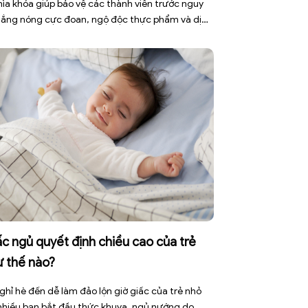
chìa khóa giúp bảo vệ các thành viên trước nguy
nắng nóng cực đoan, ngộ độc thực phẩm và dịch
h truyền nhiễm. Mùa hè 2026 với dự báo nhiều
 nắng nóng kéo dài có thể gây mất nước, kiệt
[…]
c ngủ quyết định chiều cao của trẻ
ư thế nào?
ghỉ hè đến dễ làm đảo lộn giờ giấc của trẻ nhỏ
 nhiều bạn bắt đầu thức khuya, ngủ nướng do