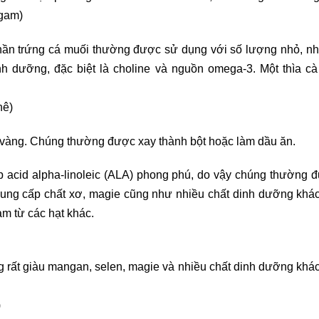
 gam)
hần trứng cá muối thường được sử dụng với số lượng nhỏ, như 
nh dưỡng, đặc biệt là choline và nguồn omega-3. Một thìa 
hê)
và vàng. Chúng thường được xay thành bột hoặc làm dầu ăn.
ấp acid alpha-linoleic (ALA) phong phú, do vậy chúng thườn
ng cấp chất xơ, magie cũng như nhiều chất dinh dưỡng khác.
làm từ các hạt khác.
ng rất giàu mangan, selen, magie và nhiều chất dinh dưỡng khá
.
)