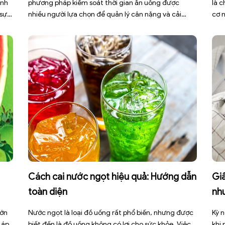
ình
phương pháp kiểm soát thời gian ăn uống được
là 
 sự
nhiều người lựa chọn để quản lý cân nặng và cải
cơ 
thiện sức khỏe chuyển hóa. Tuy nhiên, áp dụng sai
bện
cách không những làm giảm hiệu quả giảm cân mà
đợt
còn gây kiệt sức, mất cơ […]
sức 
Cách cai nước ngọt hiệu quả: Hướng dẫn
Giấ
toàn diện
nh
lớn
Nước ngọt là loại đồ uống rất phổ biến, nhưng được
Kỳ n
 áp
biết đến là đồ uống không có lợi cho sức khỏe. Việc
khi