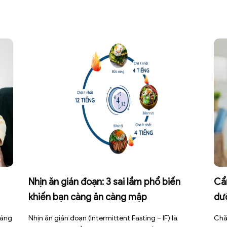
Nhịn ăn gián đoạn: 3 sai lầm phổ biến
Cẩ
khiến bạn càng ăn càng mập
dư
háng
Nhịn ăn gián đoạn (Intermittent Fasting – IF) là
Chă