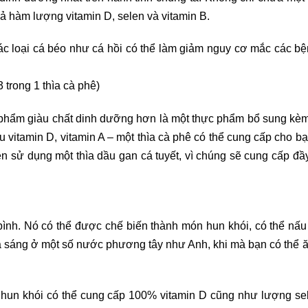
ả hàm lượng vitamin D, selen và vitamin B.
c loại cá béo như cá hồi có thể làm giảm nguy cơ mắc các bệnh
trong 1 thìa cà phê)
c phẩm giàu chất dinh dưỡng hơn là một thực phẩm bổ sung kèm
itamin D, vitamin A – một thìa cà phê có thể cung cấp cho bạ
ên sử dụng một thìa dầu gan cá tuyết, vì chúng sẽ cung cấp đầ
g bình. Nó có thể được chế biến thành món hun khói, có thể nấ
bữa sáng ở một số nước phương tây như Anh, khi mà bạn có thể
ích hun khói có thể cung cấp 100% vitamin D cũng như lượng s