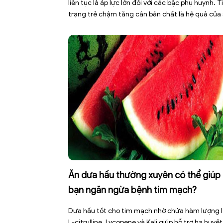
liên tục là áp lực lớn đối với các bậc phụ huynh. T
trạng trẻ chậm tăng cân bản chất là hệ quả của
mất cân bằng giữa năng lượng nạp vào và năng
lượng tiêu hao. Thay vì tự ý dùng các loại […]
Ăn dưa hấu thường xuyên có thể giúp
bạn ngăn ngừa bệnh tim mạch?
Dưa hấu tốt cho tim mạch nhờ chứa hàm lượng 
L-citrulline, Lycopene và Kali giúp hỗ trợ hạ huyết