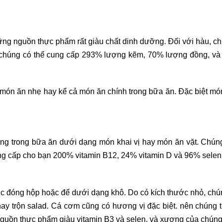
ững nguồn thực phẩm rất giàu chất dinh dưỡng. Đối với hàu, ch
, chúng có thể cung cấp 293% lượng kẽm, 70% lượng đồng, và
 món ăn nhẹ hay kể cả món ăn chính trong bữa ăn. Đặc biệt mó
ùng trong bữa ăn dưới dạng món khai vị hay món ăn vặt. Chúng
cung cấp cho bạn 200% vitamin B12, 24% vitamin D và 96% selen
c đóng hộp hoặc để dưới dạng khô. Do có kích thước nhỏ, chú
hay trộn salad. Cá cơm cũng có hương vị đặc biệt. nên chún
nguồn thực phẩm giàu vitamin B3 và selen, và xương của chúng