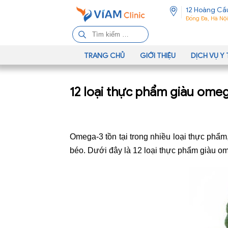
12 Hoàng Cầ
Đống Đa, Hà Nội
T
ì
m
TRANG CHỦ
GIỚI THIỆU
DỊCH VỤ Y 
k
i
12 loại thực phẩm giàu ome
ế
m
c
h
Omega-3 tồn tại trong nhiều loại thực phẩm
o
:
béo. Dưới đây là 12 loại thực phẩm giàu o