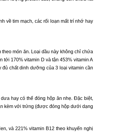
 về tim mạch, các rối loạn mất trí nhớ hay
 theo món ăn. Loại dầu này không chỉ chứa
n tới 170% vitamin D và tận 453% vitamin A
y đủ chất dinh dưỡng của 3 loại vitamin cần
u dưa hay có thể đóng hộp ăn nhẹ. Đặc biệt,
 ăn kèm với trứng (được đóng hộp dưới dạng
elen, và 221% vitamin B12 theo khuyến nghị