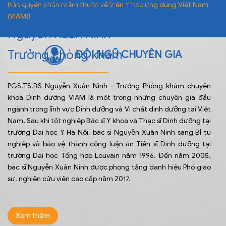
Phó Giáo sư, Tiến sĩ, Bác sĩ
Bản quyền phần mềm thuộc về Viện Y học ứng dụng Việt Nam
(VIAM)!
Nguyễn Xuân Ninh
Trưởng Phòng khám
ĐỘI NGŨ CHUYÊN GIA
PGS.TS.BS Nguyễn Xuân Ninh - Trưởng Phòng khám chuyên
khoa Dinh dưỡng VIAM là một trong những chuyên gia đầu
ngành trong lĩnh vực Dinh dưỡng và Vi chất dinh dưỡng tại Việt
Nam. Sau khi tốt nghiệp Bác sĩ Y khoa và Thạc sĩ Dinh dưỡng tại
trường Đại học Y Hà Nội, bác sĩ Nguyễn Xuân Ninh sang Bỉ tu
nghiệp và bảo vệ thành công luận án Tiến sĩ Dinh dưỡng tại
trường Đại học Tổng hợp Louvain năm 1996. Đến năm 2005,
bác sĩ Nguyễn Xuân Ninh được phong tặng danh hiệu Phó giáo
sư, nghiên cứu viên cao cấp năm 2017.
Xem thêm