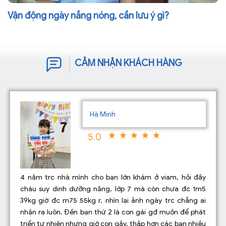
Vận động ngày nắng nóng, cần lưu ý gì?
CẢM NHẬN KHÁCH HÀNG
Hà Minh
5.0
4 năm trc nhà mình cho bạn lớn khám ở viam, hồi đấy
cháu suy dinh dưỡng nặng, lớp 7 mà còn chưa đc 1m5
39kg giờ đc m75 55kg r, nhìn lại ảnh ngày trc chẳng ai
nhận ra luôn. Đến bạn thứ 2 là con gái gđ muốn để phát
triển tự nhiên nhưng giờ con gầy, thấp hơn các bạn nhiều