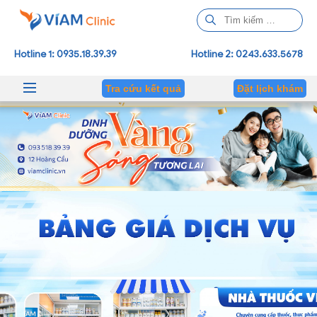
T
ì
m
Hotline 1: 0935.18.39.39
Hotline 2: 0243.633.5678
k
i
Tra cứu kết quả
Đặt lịch khám
ế
m
c
h
o
: