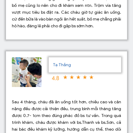
bố mẹ cũng lo nên cho đi khám xem ntn. Trộm vía tăng
vượt mục tiêu bs đặt ra. Các cháu giờ tự giác ăn uống,
cứ đến bữa là vào bàn ngồi ăn hết suất, bố mẹ chẳng phải
hô hào, đáng lẽ phải cho đi gặp bs sớm hơn.
Tạ Thắng
4.8
Sau 4 tháng, cháu đã ăn uống tốt hơn, chiều cao và cân
nặng đều được cải thiện đều, trung bình mỗi tháng tăng
được 0.7- 1cm theo đúng phác đồ bs tư vấn. Trong quá
trình khám, cháu được khám với bs.Thanh và bs.Sơn, cả
hai bác đều khám kỹ lưỡng, hướng dẫn cụ thể, theo dõi