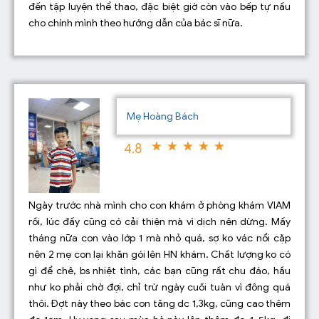
đến tập luyện thể thao, đặc biệt giờ còn vào bếp tự nấu
cho chính mình theo hướng dẫn của bác sĩ nữa.
Mẹ Hoàng Bách
4.8
Ngày trước nhà mình cho con khám ở phòng khám VIAM
rồi, lúc đấy cũng có cải thiện mà vì dịch nên dừng. Mấy
tháng nữa con vào lớp 1 mà nhỏ quá, sợ ko vác nổi cặp
nên 2 mẹ con lại khăn gói lên HN khám. Chất lượng ko có
gì để chê, bs nhiệt tình, các bạn cũng rất chu đáo, hầu
như ko phải chờ đợi, chỉ trừ ngày cuối tuàn vì đông quá
thôi. Đợt này theo bác con tăng dc 1,3kg, cũng cao thêm