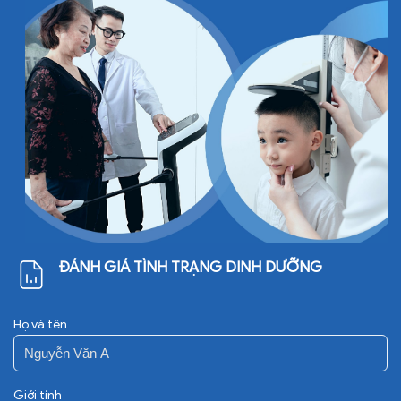
Trọn gói thai kỳ
ĐÁNH GIÁ TÌNH TRẠNG DINH DƯỠNG
Họ và tên
Giới tính