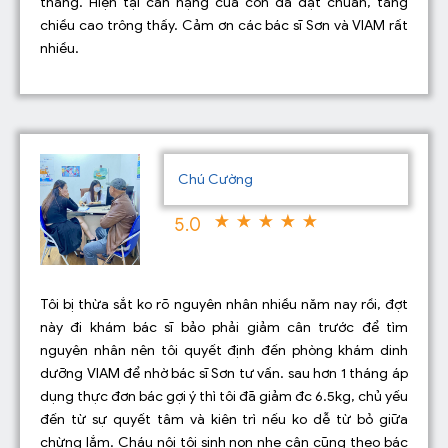
tháng. Hiện tại cân nặng của con đã đạt chuẩn, tăng
chiều cao trông thấy. Cảm ơn các bác sĩ Sơn và VIAM rất
nhiều.
Chú Cường
5.0
Tôi bị thừa sắt ko rõ nguyên nhân nhiều năm nay rồi, đợt
này đi khám bác sĩ bảo phải giảm cân trước để tìm
nguyên nhân nên tôi quyết định đến phòng khám dinh
dưỡng VIAM để nhờ bác sĩ Sơn tư vấn. sau hơn 1 tháng áp
dụng thực đơn bác gợi ý thì tôi đã giảm đc 6.5kg, chủ yếu
đến từ sự quyết tâm và kiên trì nếu ko dễ từ bỏ giữa
chừng lắm. Cháu nội tôi sinh non nhẹ cân cũng theo bác