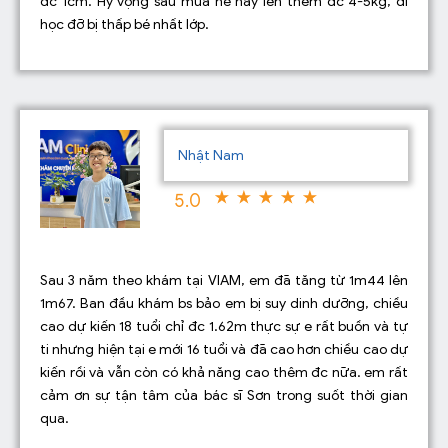
đc 1cm. Hy vọng sau mùa hè này lên thêm đc 4-5kg, đi
học đỡ bị thấp bé nhất lớp.
Nhật Nam
5.0
Sau 3 năm theo khám tại VIAM, em đã tăng từ 1m44 lên
1m67. Ban đầu khám bs bảo em bị suy dinh dưỡng, chiều
cao dự kiến 18 tuổi chỉ đc 1.62m thực sự e rất buồn và tự
ti nhưng hiện tại e mới 16 tuổi và đã cao hơn chiều cao dự
kiến rồi và vẫn còn có khả năng cao thêm đc nữa. em rất
cảm ơn sự tận tâm của bác sĩ Sơn trong suốt thời gian
qua.