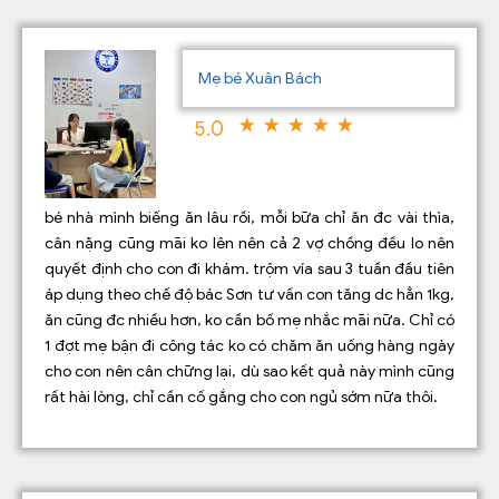
Mẹ bé Xuân Bách
5.0
bé nhà mình biếng ăn lâu rồi, mỗi bữa chỉ ăn đc vài thìa,
cân nặng cũng mãi ko lên nên cả 2 vợ chồng đều lo nên
quyết định cho con đi khám. trộm vía sau 3 tuần đầu tiên
áp dụng theo chế độ bác Sơn tư vấn con tăng dc hẳn 1kg,
ăn cũng đc nhiều hơn, ko cần bố mẹ nhắc mãi nữa. Chỉ có
1 đợt mẹ bận đi công tác ko có chăm ăn uống hàng ngày
cho con nên cân chững lại, dù sao kết quả này mình cũng
rất hài lòng, chỉ cần cố gắng cho con ngủ sớm nữa thôi.