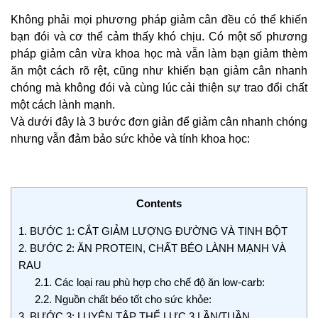
Không phải mọi phương pháp giảm cân đều có thể khiến
bạn đói và cơ thể cảm thấy khó chịu. Có một số phương
pháp giảm cân vừa khoa học mà vẫn làm bạn giảm thèm
ăn một cách rõ rệt, cũng như khiến bạn giảm cân nhanh
chóng mà không đói và cùng lúc cải thiện sự trao đổi chất
một cách lành mạnh.
Và dưới đây là 3 bước đơn giản để giảm cân nhanh chóng
nhưng vẫn đảm bảo sức khỏe và tính khoa học:
Contents
1.
BƯỚC 1: CẮT GIẢM LƯỢNG ĐƯỜNG VÀ TINH BỘT
2.
BƯỚC 2: ĂN PROTEIN, CHẤT BÉO LÀNH MẠNH VÀ
RAU
2.1.
Các loại rau phù hợp cho chế độ ăn low-carb:
2.2.
Nguồn chất béo tốt cho sức khỏe:
3.
BƯỚC 3: LUYỆN TẬP THỂ LỰC 3 LẦN/TUẦN