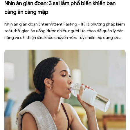
Nhịn ăn gián đoạn: 3 sai lầm phổ biến khiến bạn
càng ăn càng mập
Nhịn ăn gián đoạn (Intermittent Fasting – IF) là phương pháp kiểm
soát thời gian ăn uống được nhiều người lựa chọn để quản lý cân
nặng và cải thiện sức khỏe chuyển hóa. Tuy nhiên, áp dụng sai
cách không những làm giảm hiệu quả giảm cân mà còn gây kiệt
sức, mất cơ […]