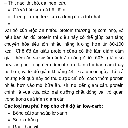
– Thịt nạc: thịt bò, gà, heo, cừu
Cá và hải sản: cá hồi, tôm
Trứng: Trứng tươi, ăn cả lòng đỏ là tốt nhất.
Vai trò của việc ăn nhiều protein thường bị xem nhẹ, và
nếu bạn ăn đủ protein thì điều này có thể giúp bạn tăng
chuyển hóa tiêu tốn nhiều năng lượng hơn từ 80-100
kcal. Chế độ ăn giàu protein cũng có thể làm giảm cảm
giác thèm ăn và sự ám ảnh ăn uống đi tới 60%, giảm số
bữa ăn phụ trong đêm đi một nửa, làm cho bạn cảm thấy
no hơn, và từ đó giảm khoảng 441 kcalo mỗi ngày. Tất cả
những kết quả này để thu được chỉ bởi cách thêm protein
nhiều hơn vào mỗi bữa ăn. Khi nói đến giảm cân, protein
chính là vua của các loại dưỡng chất đóng vai trò quan
trọng trong quá trình giảm cân.
Các loại rau phù hợp cho chế độ ăn low-carb:
Bông cải xanh/súp lơ xanh
Súp lơ trắng
Rau chân vịt