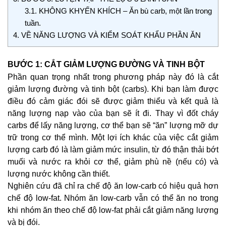
3.1.
KHÔNG KHYẾN KHÍCH – Ăn bù carb, một lần trong
tuần.
4.
VỀ NĂNG LƯỢNG VÀ KIỂM SOÁT KHẨU PHẦN ĂN
BƯỚC 1: CẮT GIẢM LƯỢNG ĐƯỜNG VÀ TINH BỘT
Phần quan trọng nhất trong phương pháp này đó là cắt
giảm lượng đường và tinh bột (carbs). Khi bạn làm được
điều đó cảm giác đói sẽ được giảm thiểu và kết quả là
năng lượng nạp vào của bạn sẽ ít đi. Thay vì đốt cháy
carbs để lấy năng lượng, cơ thể bạn sẽ “ăn” lượng mỡ dự
trữ trong cơ thể mình. Một lợi ích khác của việc cắt giảm
lượng carb đó là làm giảm mức insulin, từ đó thận thải bớt
muối và nước ra khỏi cơ thể, giảm phù nề (nếu có) và
lượng nước không cần thiết.
Nghiên cứu đã chỉ ra chế độ ăn low-carb có hiệu quả hơn
chế độ low-fat. Nhóm ăn low-carb vẫn có thể ăn no trong
khi nhóm ăn theo chế độ low-fat phải cắt giảm năng lượng
và bị đói.