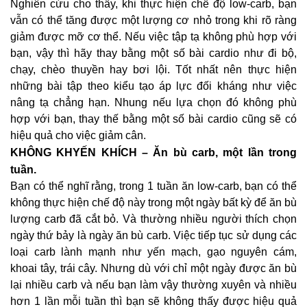
Nghiên cứu cho thấy, khi thực hiện chế độ low-carb, bạn
vẫn có thể tăng được một lượng cơ nhỏ trong khi rõ ràng
giảm được mỡ cơ thể. Nếu việc tập tạ không phù hợp với
bạn, vậy thì hãy thay bằng một số bài cardio như đi bộ,
chạy, chèo thuyền hay bơi lội. Tốt nhất nên thực hiện
những bài tập theo kiểu tạo áp lực đối kháng như việc
nâng tạ chẳng hạn. Nhung nếu lựa chọn đó không phù
hợp với bạn, thay thế bằng một số bài cardio cũng sẽ có
hiệu quả cho việc giảm cân.
KHÔNG KHYẾN KHÍCH – Ăn bù carb, một lần trong
tuần.
Bạn có thể nghĩ rằng, trong 1 tuần ăn low-carb, bạn có thể
không thực hiện chế độ này trong một ngày bất kỳ để ăn bù
lượng carb đã cắt bỏ. Và thường nhiều người thích chọn
ngày thứ bảy là ngày ăn bù carb. Việc tiếp tục sử dụng các
loại carb lành mạnh như yến mạch, gạo nguyên cám,
khoai tây, trái cây. Nhưng dù với chỉ một ngày được ăn bù
lại nhiều carb và nếu bạn làm vậy thường xuyên và nhiều
hơn 1 lần mỗi tuần thì bạn sẽ không thấy được hiệu quả