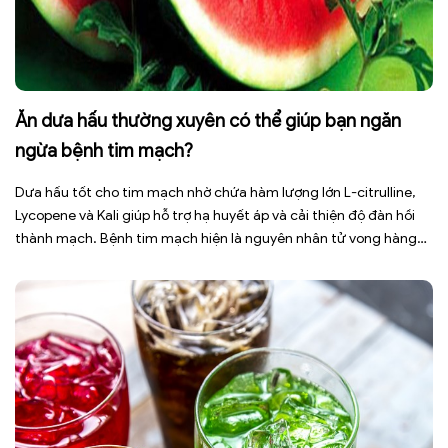
Ăn dưa hấu thường xuyên có thể giúp bạn ngăn
ngừa bệnh tim mạch?
Dưa hấu tốt cho tim mạch nhờ chứa hàm lượng lớn L-citrulline,
Lycopene và Kali giúp hỗ trợ hạ huyết áp và cải thiện độ đàn hồi
thành mạch. Bệnh tim mạch hiện là nguyên nhân tử vong hàng
đầu toàn cầu, tuy nhiên việc điều chỉnh chế độ ăn uống hằng
ngày có thể […]