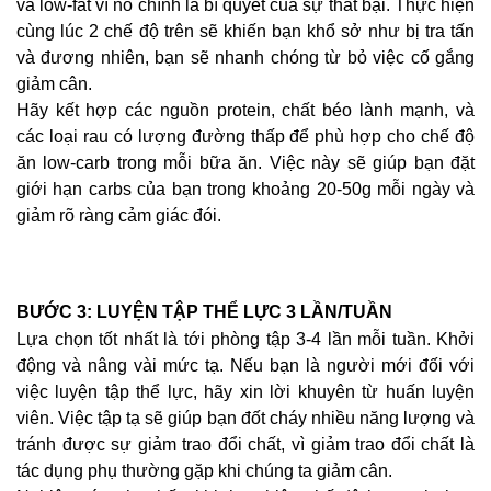
và low-fat vì nó chính là bí quyết của sự thất bại. Thực hiện
cùng lúc 2 chế độ trên sẽ khiến bạn khổ sở như bị tra tấn
và đương nhiên, bạn sẽ nhanh chóng từ bỏ việc cố gắng
giảm cân.
Hãy kết hợp các nguồn protein, chất béo lành mạnh, và
các loại rau có lượng đường thấp để phù hợp cho chế độ
ăn low-carb trong mỗi bữa ăn. Việc này sẽ giúp bạn đặt
giới hạn carbs của bạn trong khoảng 20-50g mỗi ngày và
giảm rõ ràng cảm giác đói.
BƯỚC 3: LUYỆN TẬP THỂ LỰC 3 LẦN/TUẦN
Lựa chọn tốt nhất là tới phòng tập 3-4 lần mỗi tuần. Khởi
động và nâng vài mức tạ. Nếu bạn là người mới đối với
việc luyện tập thể lực, hãy xin lời khuyên từ huấn luyện
viên. Việc tập tạ sẽ giúp bạn đốt cháy nhiều năng lượng và
tránh được sự giảm trao đổi chất, vì giảm trao đổi chất là
tác dụng phụ thường gặp khi chúng ta giảm cân.