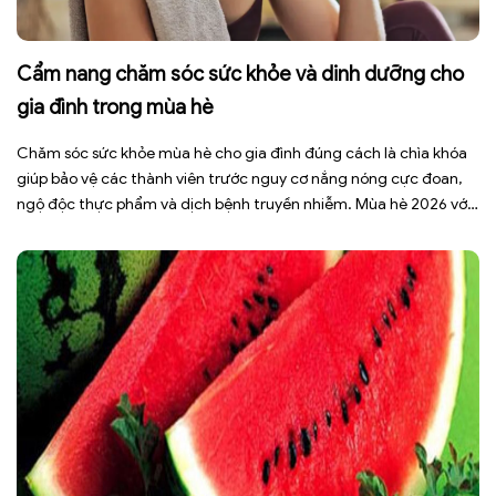
Cẩm nang chăm sóc sức khỏe và dinh dưỡng cho
gia đình trong mùa hè
Chăm sóc sức khỏe mùa hè cho gia đình đúng cách là chìa khóa
giúp bảo vệ các thành viên trước nguy cơ nắng nóng cực đoan,
ngộ độc thực phẩm và dịch bệnh truyền nhiễm. Mùa hè 2026 với
dự báo nhiều đợt nắng nóng kéo dài có thể gây mất nước, kiệt
sức […]