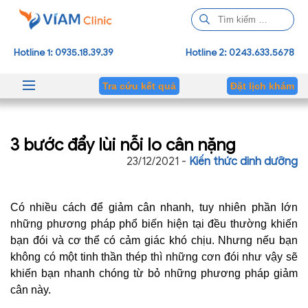
T
ì
m
Hotline 1: 0935.18.39.39
Hotline 2: 0243.633.5678
k
i
Tra cứu kết quả
Đặt lịch khám
ế
m
c
3 bước đẩy lùi nỗi lo cân nặng
h
o
23/12/2021 -
Kiến thức dinh dưỡng
:
Có nhiều cách để giảm cân nhanh, tuy nhiên phần lớn
những phương pháp phổ biến hiện tại đều thường khiến
bạn đói và cơ thể có cảm giác khó chịu. Nhưng nếu bạn
không có một tinh thần thép thì những cơn đói như vậy sẽ
khiến bạn nhanh chóng từ bỏ những phương pháp giảm
cân này.