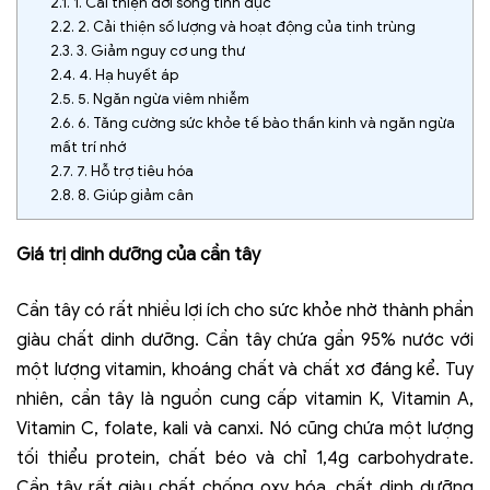
2.1.
1. Cải thiện đời sống tình dục
2.2.
2. Cải thiện số lượng và hoạt động của tinh trùng
2.3.
3. Giảm nguy cơ ung thư
2.4.
4. Hạ huyết áp
2.5.
5. Ngăn ngừa viêm nhiễm
2.6.
6. Tăng cường sức khỏe tế bào thần kinh và ngăn ngừa
mất trí nhớ
2.7.
7. Hỗ trợ tiêu hóa
2.8.
8. Giúp giảm cân
Giá trị dinh dưỡng của cần tây
Cần tây có rất nhiều lợi ích cho sức khỏe nhờ thành phần
giàu chất dinh dưỡng. Cần tây chứa gần 95% nước với
một lượng vitamin, khoáng chất và chất xơ đáng kể. Tuy
nhiên, cần tây là nguồn cung cấp vitamin K, Vitamin A,
Vitamin C, folate, kali và canxi. Nó cũng chứa một lượng
tối thiểu protein, chất béo và chỉ 1,4g carbohydrate.
Cần tây rất giàu chất chống oxy hóa, chất dinh dưỡng