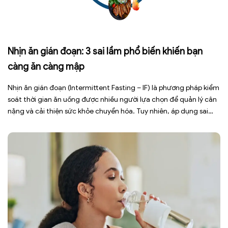
Nhịn ăn gián đoạn: 3 sai lầm phổ biến khiến bạn
càng ăn càng mập
Nhịn ăn gián đoạn (Intermittent Fasting – IF) là phương pháp kiểm
soát thời gian ăn uống được nhiều người lựa chọn để quản lý cân
nặng và cải thiện sức khỏe chuyển hóa. Tuy nhiên, áp dụng sai
cách không những làm giảm hiệu quả giảm cân mà còn gây kiệt
sức, mất cơ […]