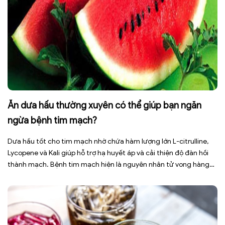
Ăn dưa hấu thường xuyên có thể giúp bạn ngăn
ngừa bệnh tim mạch?
Dưa hấu tốt cho tim mạch nhờ chứa hàm lượng lớn L-citrulline,
Lycopene và Kali giúp hỗ trợ hạ huyết áp và cải thiện độ đàn hồi
thành mạch. Bệnh tim mạch hiện là nguyên nhân tử vong hàng
đầu toàn cầu, tuy nhiên việc điều chỉnh chế độ ăn uống hằng
ngày có thể […]