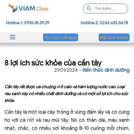
T
ì
m
Hotline 1: 0935.18.39.39
Hotline 2: 0243.633.5678
k
i
Tra cứu kết quả
Đặt lịch khám
ế
m
c
8 lợi ích sức khỏe của cần tây
h
o
21/01/2024 -
Kiến thức dinh dưỡng
:
Cần tây rất được ưa chuộng vì ít calo và hàm lượng nước cao. Loại
rau xanh này có nhiều chất dinh dưỡng và có một số lợi ích cho sức
khỏe.
Cần tây là một loại cây trồng ở vùng đầm lầy và có cùng
họ với cà rốt và rau mùi tây. Nó có thân dài, màu xanh
nhạt, chắc, có nhiều sợi khoảng 8-10 cuống mỗi chùm,