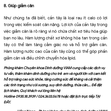
8
.
Giúp giảm cân
Như chúng ta đã biết, cần tây là loại rau ít calo có lợi
trong việc kiểm soát cân nặng. Lợi ích của cần tây trong
việc giảm cân là rõ ràng vì nó chứa chất xơ tiêu hóa giúp
bạn no lâu. Hàm lượng chất xơ không hòa tan trong cần
tây có thể làm tăng cảm giác no và hỗ trợ giảm cân.
Hàm lượng nước cao của cần tây cũng có thể góp phần
giảm cân và điều chỉnh chuyển hóa lipid.
Phòng khám Chuyên khoa Dinh dưỡng VIAM cung cấp các dịch vụ
tư vấn, thăm khám dinh dưỡng cho trẻ em và người lớn với cam kết
hỗ trợ nâng cao sức khỏe, tăng cường sức đề kháng và cải thiện
các tình trạng như còi xương, suy dinh dưỡng, thừa cân,… Để đặt
lịch khám, Quý khách vui lòng liên hệ
Hotline
0935.18.3939
/
024.3633.5678
hoặc đặt lịch trực tiếp
TẠI
ĐÂY
.