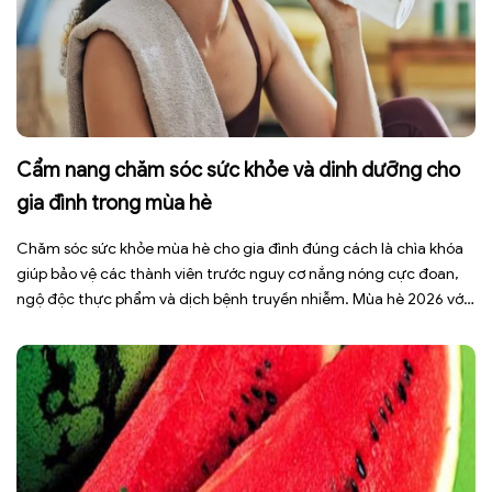
Cẩm nang chăm sóc sức khỏe và dinh dưỡng cho
gia đình trong mùa hè
Chăm sóc sức khỏe mùa hè cho gia đình đúng cách là chìa khóa
giúp bảo vệ các thành viên trước nguy cơ nắng nóng cực đoan,
ngộ độc thực phẩm và dịch bệnh truyền nhiễm. Mùa hè 2026 với
dự báo nhiều đợt nắng nóng kéo dài có thể gây mất nước, kiệt
sức […]