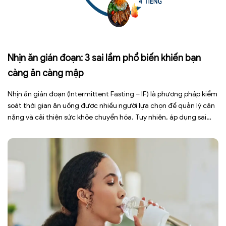
Nhịn ăn gián đoạn: 3 sai lầm phổ biến khiến bạn
càng ăn càng mập
Nhịn ăn gián đoạn (Intermittent Fasting – IF) là phương pháp kiểm
soát thời gian ăn uống được nhiều người lựa chọn để quản lý cân
nặng và cải thiện sức khỏe chuyển hóa. Tuy nhiên, áp dụng sai
cách không những làm giảm hiệu quả giảm cân mà còn gây kiệt
sức, mất cơ […]