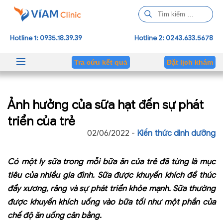
T
ì
m
Hotline 1: 0935.18.39.39
Hotline 2: 0243.633.5678
k
i
Tra cứu kết quả
Đặt lịch khám
ế
m
c
Ảnh hưởng của sữa hạt đến sự phát
h
o
triển của trẻ
:
02/06/2022 -
Kiến thức dinh dưỡng
Có một ly sữa trong mỗi bữa ăn của trẻ đã từng là mục
tiêu của nhiều gia đình. Sữa được khuyến khích để thúc
đẩy xương, răng và sự phát triển khỏe mạnh. Sữa thường
được khuyến khích uống vào bữa tối như một phần của
chế độ ăn uống cân bằng.