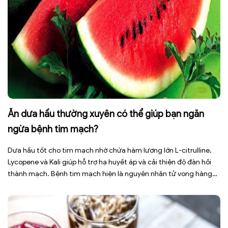
Ăn dưa hấu thường xuyên có thể giúp bạn ngăn
ngừa bệnh tim mạch?
Dưa hấu tốt cho tim mạch nhờ chứa hàm lượng lớn L-citrulline,
Lycopene và Kali giúp hỗ trợ hạ huyết áp và cải thiện độ đàn hồi
thành mạch. Bệnh tim mạch hiện là nguyên nhân tử vong hàng
đầu toàn cầu, tuy nhiên việc điều chỉnh chế độ ăn uống hằng
ngày có thể […]