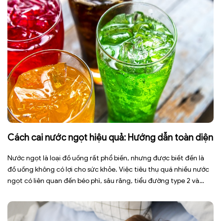
Cách cai nước ngọt hiệu quả: Hướng dẫn toàn diện
Nước ngọt là loại đồ uống rất phổ biến, nhưng được biết đến là
đồ uống không có lợi cho sức khỏe. Việc tiêu thụ quá nhiều nước
ngọt có liên quan đến béo phì, sâu răng, tiểu đường type 2 và
nhiều bệnh mạn tính khác. Tuy nhiên, việc bỏ nước ngọt không
chỉ […]