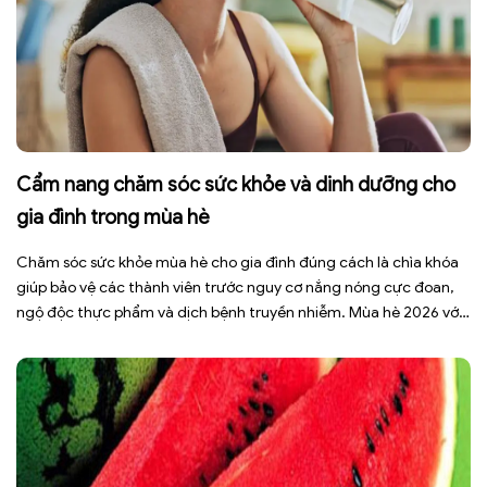
Cẩm nang chăm sóc sức khỏe và dinh dưỡng cho
gia đình trong mùa hè
Chăm sóc sức khỏe mùa hè cho gia đình đúng cách là chìa khóa
giúp bảo vệ các thành viên trước nguy cơ nắng nóng cực đoan,
ngộ độc thực phẩm và dịch bệnh truyền nhiễm. Mùa hè 2026 với
dự báo nhiều đợt nắng nóng kéo dài có thể gây mất nước, kiệt
sức […]