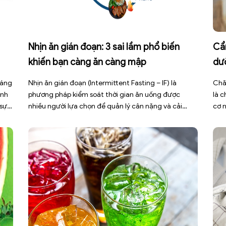
Nhịn ăn gián đoạn: 3 sai lầm phổ biến
Cẩ
khiến bạn càng ăn càng mập
dư
háng
Nhịn ăn gián đoạn (Intermittent Fasting – IF) là
Chă
ình
phương pháp kiểm soát thời gian ăn uống được
là 
 sự
nhiều người lựa chọn để quản lý cân nặng và cải
cơ 
thiện sức khỏe chuyển hóa. Tuy nhiên, áp dụng sai
bện
cách không những làm giảm hiệu quả giảm cân mà
đợt
còn gây kiệt sức, mất cơ […]
sức 