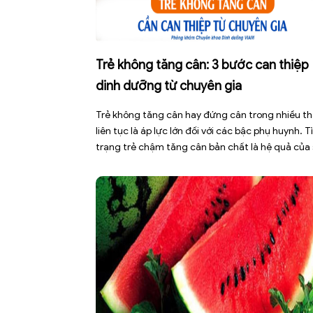
Trẻ không tăng cân: 3 bước can thiệp
dinh dưỡng từ chuyên gia
Trẻ không tăng cân hay đứng cân trong nhiều t
liên tục là áp lực lớn đối với các bậc phụ huynh. T
trạng trẻ chậm tăng cân bản chất là hệ quả của
mất cân bằng giữa năng lượng nạp vào và năng
lượng tiêu hao. Thay vì tự ý dùng các loại […]