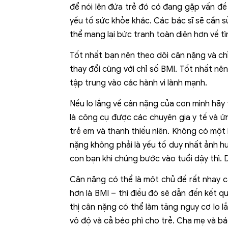
để nói lên đứa trẻ đó có đang gặp vấn đề
yếu tố sức khỏe khác. Các bác sĩ sẽ cần 
thể mang lại bức tranh toàn diện hơn về t
Tốt nhất bạn nên theo dõi cân nặng và chỉ 
thay đổi cùng với chỉ số BMI. Tốt nhất nê
tập trung vào các hành vi lành mạnh.
Nếu lo lắng về cân nặng của con mình hãy
là công cụ được các chuyên gia y tế và ứ
trẻ em và thanh thiếu niên. Không có một k
nặng không phải là yếu tố duy nhất ảnh h
con bạn khi chúng bước vào tuổi dậy thì. 
Cân nặng có thể là một chủ đề rất nhạy c
hơn là BMI – thì điều đó sẽ dẫn đến kết qu
thị cân nặng có thể làm tăng nguy cơ lo 
vô độ và cả béo phì cho trẻ. Cha mẹ và bác