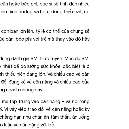
ân hoặc béo phì, bác sĩ sẽ tính đến nhiều
 như dinh dưỡng và hoạt động thể chất, có
 con bạn lớn lên, tỷ lệ cơ thể của chúng sẽ
ừa cân, béo phì với trẻ mà thay vào đó hãy
 dụng đánh giá BMI trực tuyến. Mặc dù BMI
 nhất để đo lường sức khỏe, đặc biệt là ở
nh thiếu niên đang lớn. Và chiều cao và cân
 đổi đáng kể về cân nặng và chiều cao của
ởng nhanh chóng này.
a mẹ tập trung vào cân nặng – và nói rộng
ý. Vì vậy việc trao đổi về cân nặng hoặc kỳ
, chẳng hạn như chán ăn tâm thần, ăn uống
o luận về cân nặng với trẻ.