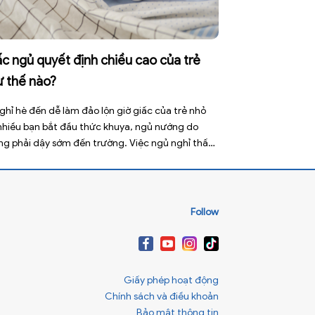
c ngủ quyết định chiều cao của trẻ
ư thế nào?
ghỉ hè đến dễ làm đảo lộn giờ giấc của trẻ nhỏ
 nhiều bạn bắt đầu thức khuya, ngủ nướng do
ng phải dậy sớm đến trường. Việc ngủ nghỉ thất
ờng này tưởng như vô hại nhưng lại ảnh hưởng
 đến sức khỏe, đặc biệt là tầm vóc sau này của
Follow
Giấy phép hoạt động
Chính sách và điều khoản
Bảo mật thông tin