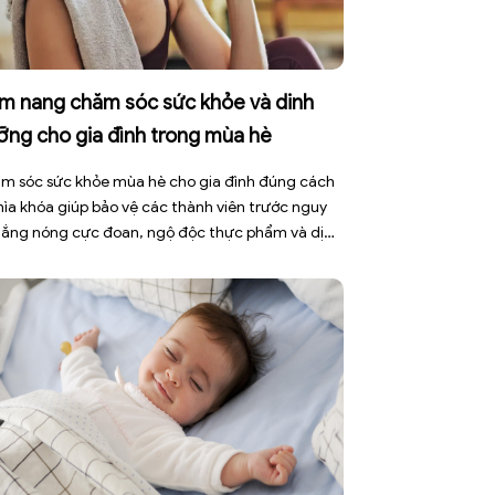
m nang chăm sóc sức khỏe và dinh
ỡng cho gia đình trong mùa hè
m sóc sức khỏe mùa hè cho gia đình đúng cách
chìa khóa giúp bảo vệ các thành viên trước nguy
nắng nóng cực đoan, ngộ độc thực phẩm và dịch
h truyền nhiễm. Mùa hè 2026 với dự báo nhiều
 nắng nóng kéo dài có thể gây mất nước, kiệt
[…]