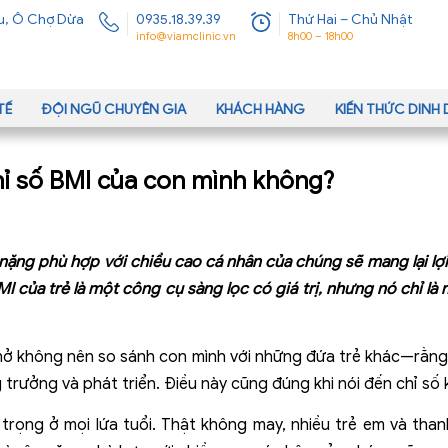
u, Ô Chợ Dừa
0935.18.39.39
Thứ Hai – Chủ Nhật
info@viamclinic.vn
8h00 – 18h00
TẾ
ĐỘI NGŨ CHUYÊN GIA
KHÁCH HÀNG
KIẾN THỨC DIN
ỉ số BMI của con mình không?
 nặng phù hợp với chiều cao cá nhân của chúng sẽ mang lại lợi
BMI của trẻ là một công cụ sàng lọc có giá trị, nhưng nó chỉ l
hở không nên so sánh con mình với những đứa trẻ khác—rằn
 trưởng và phát triển. Điều này cũng đúng khi nói đến chỉ số 
trọng ở mọi lứa tuổi. Thật không may, nhiều trẻ em và thanh