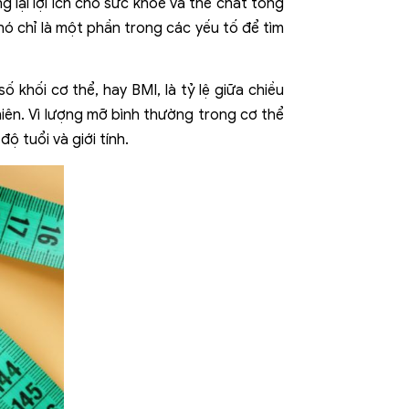
 lại lợi ích cho sức khỏe và thể chất tổng
 nó chỉ là một phần trong các yếu tố để tìm
khối cơ thể, hay BMI, là tỷ lệ giữa chiều
iên. Vì lượng mỡ bình thường trong cơ thể
ộ tuổi và giới tính.