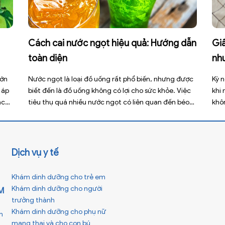
Cách cai nước ngọt hiệu quả: Hướng dẫn
Giấ
toàn diện
nh
lớn
Nước ngọt là loại đồ uống rất phổ biến, nhưng được
Kỳ n
 áp
biết đến là đồ uống không có lợi cho sức khỏe. Việc
khi
ạch
tiêu thụ quá nhiều nước ngọt có liên quan đến béo
khô
 tuy
phì, sâu răng, tiểu đường type 2 và nhiều bệnh mạn
thư
 có
tính khác. Tuy nhiên, việc bỏ nước ngọt không chỉ […]
xấu
[…]
Dịch vụ y tế
Khám dinh dưỡng cho trẻ em
Khám dinh dưỡng cho người
M
trưởng thành
Khám dinh dưỡng cho phụ nữ
h
mang thai và cho con bú