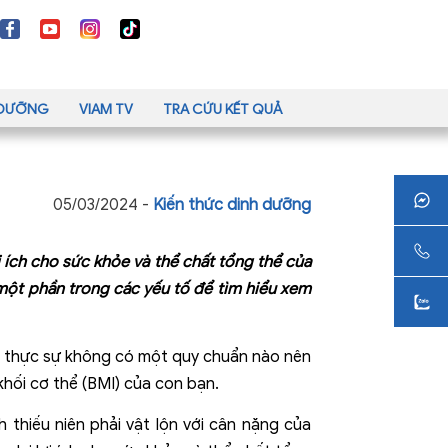
H DƯỠNG
VIAM TV
TRA CỨU KẾT QUẢ
05/03/2024 -
Kiến thức dinh dưỡng
 ích cho sức khỏe và thể chất tổng thể của
à một phần trong các yếu tố để tìm hiểu xem
g thực sự không có một quy chuẩn nào nên
khối cơ thể (BMI) của con bạn.
 thiếu niên phải vật lộn với cân nặng của