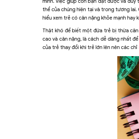
mình. Việc giúp con bạn đạt được và duy t
thể của chúng hiện tại và trong tương lai.
hiểu xem trẻ có cân nặng khỏe mạnh hay 
Thật khó để biết một đứa trẻ bị thừa cân
cao và cân nặng, là cách dễ dàng nhất để
của trẻ thay đổi khi trẻ lớn lên nên các ch