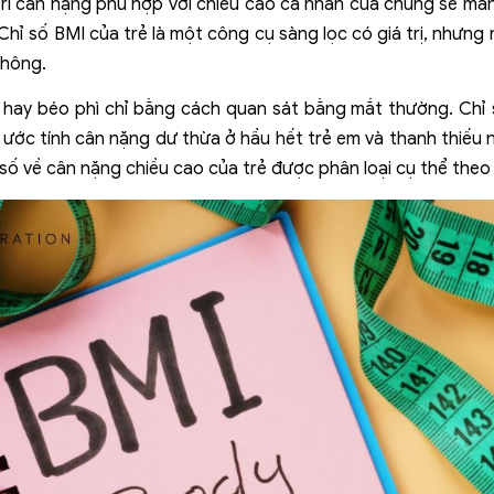
rì cân nặng phù hợp với chiều cao cá nhân của chúng sẽ mang
 Chỉ số BMI của trẻ là một công cụ sàng lọc có giá trị, nhưng
không.
 hay béo phì chỉ bằng cách quan sát bằng mắt thường. Chỉ số 
 ước tính cân nặng dư thừa ở hầu hết trẻ em và thanh thiếu n
ỉ số về cân nặng chiều cao của trẻ được phân loại cụ thể theo đ