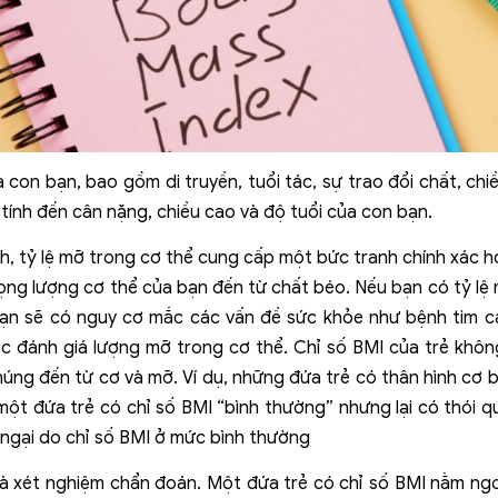
con bạn, bao gồm di truyền, tuổi tác, sự trao đổi chất, chi
 tính đến cân nặng, chiều cao và độ tuổi của con bạn.
h, tỷ lệ mỡ trong cơ thể cung cấp một bức tranh chính xác h
trọng lượng cơ thể của bạn đến từ chất béo. Nếu bạn có tỷ lệ
bạn sẽ có nguy cơ mắc các vấn đề sức khỏe như bệnh tim ca
ệc đánh giá lượng mỡ trong cơ thể. Chỉ số BMI của trẻ khôn
ng đến từ cơ và mỡ. Ví dụ, những đứa trẻ có thân hình cơ b
u một đứa trẻ có chỉ số BMI “bình thường” nhưng lại có thói
o ngại do chỉ số BMI ở mức bình thường
 là xét nghiệm chẩn đoán. Một đứa trẻ có chỉ số BMI nằm ng