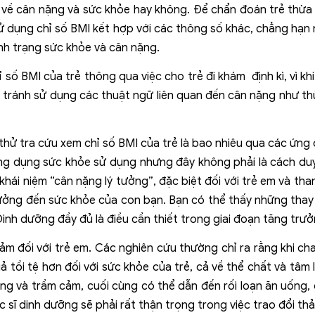
 về cân nặng và sức khỏe hay không. Để chẩn đoán trẻ thừa c
sử dụng chỉ số BMI kết hợp với các thông số khác, chẳng hạn
ình trạng sức khỏe và cân nặng.
số BMI của trẻ thông qua việc cho trẻ đi khám định kì, vì khi
n tránh sử dụng các thuật ngữ liên quan đến cân nặng như th
 thử tra cứu xem chỉ số BMI của trẻ là bao nhiêu qua các ứng
ng dụng sức khỏe sử dụng nhưng đây không phải là cách duy
hái niệm “cân nặng lý tưởng”, đặc biệt đối với trẻ em và tha
ưởng đến sức khỏe của con bạn. Bạn có thể thấy những thay
Dinh dưỡng đầy đủ là điều cần thiết trong giai đoạn tăng trư
ảm đối với trẻ em. Các nghiên cứu thường chỉ ra rằng khi ch
ả tồi tệ hơn đối với sức khỏe của trẻ, cả về thể chất và tâm l
lắng và trầm cảm, cuối cùng có thể dẫn đến rối loạn ăn uống
 sĩ dinh dưỡng sẽ phải rất thận trọng trong việc trao đổi thả