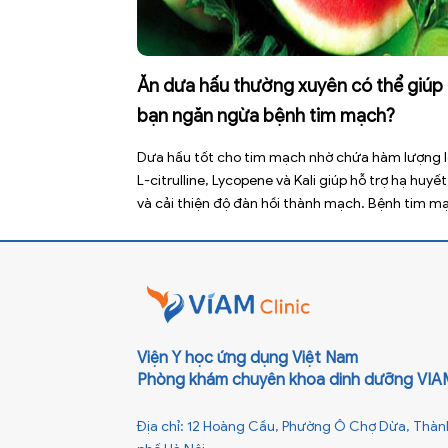
Ăn dưa hấu thường xuyên có thể giúp
bạn ngăn ngừa bệnh tim mạch?
Dưa hấu tốt cho tim mạch nhờ chứa hàm lượng 
L-citrulline, Lycopene và Kali giúp hỗ trợ hạ huyết
và cải thiện độ đàn hồi thành mạch. Bệnh tim m
hiện là nguyên nhân tử vong hàng đầu toàn cầu,
nhiên việc điều chỉnh chế độ ăn uống hằng ngày
thể […]
Viện Y học ứng dụng Việt Nam
Phòng khám chuyên khoa dinh dưỡng VIA
Địa chỉ: 12 Hoàng Cầu, Phường Ô Chợ Dừa, Thàn