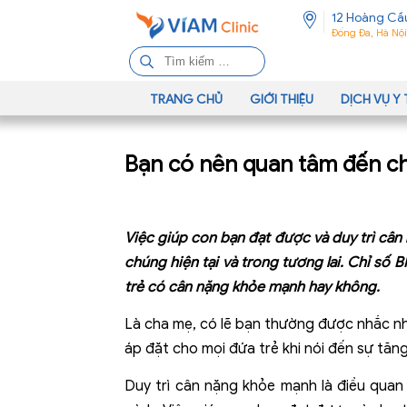
12 Hoàng Cầ
Đống Đa, Hà Nội
T
ì
m
TRANG CHỦ
GIỚI THIỆU
DỊCH VỤ Y 
k
i
Bạn có nên quan tâm đến ch
ế
m
c
h
Việc giúp con bạn đạt được và duy trì cân
o
chúng hiện tại và trong tương lai. Chỉ số 
:
trẻ có cân nặng khỏe mạnh hay không.
Là cha mẹ, có lẽ bạn thường được nhắc n
áp đặt cho mọi đứa trẻ khi nói đến sự tăng
Duy trì cân nặng khỏe mạnh là điều quan 