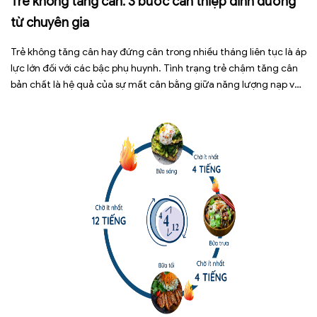
Trẻ không tăng cân: 3 bước can thiệp dinh dưỡng
từ chuyên gia
Trẻ không tăng cân hay đứng cân trong nhiều tháng liên tục là áp
lực lớn đối với các bậc phụ huynh. Tình trạng trẻ chậm tăng cân
bản chất là hệ quả của sự mất cân bằng giữa năng lượng nạp vào
và năng lượng tiêu hao. Thay vì tự ý dùng các loại […]