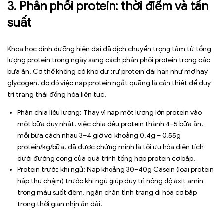
3. Phân phối protein: thời điểm và tần
suất
Khoa học dinh dưỡng hiện đại đã dịch chuyển trọng tâm từ tổng
lượng protein trong ngày sang cách phân phối protein trong các
bữa ăn. Cơ thể không có kho dự trữ protein dài hạn như mỡ hay
glycogen, do đó việc nạp protein ngắt quãng là cần thiết để duy
trì trạng thái đồng hóa liên tục.
Phân chia liều lượng: Thay vì nạp một lượng lớn protein vào
một bữa duy nhất, việc chia đều protein thành 4–5 bữa ăn,
mỗi bữa cách nhau 3–4 giờ với khoảng 0,4g – 0,55g
protein/kg/bữa, đã được chứng minh là tối ưu hóa diện tích
dưới đường cong của quá trình tổng hợp protein cơ bắp.
Protein trước khi ngủ: Nạp khoảng 30–40g Casein (loại protein
hấp thụ chậm) trước khi ngủ giúp duy trì nồng độ axit amin
trong máu suốt đêm, ngăn chặn tình trạng dị hóa cơ bắp
trong thời gian nhịn ăn dài.