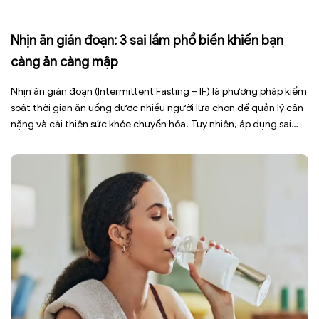
Nhịn ăn gián đoạn: 3 sai lầm phổ biến khiến bạn
càng ăn càng mập
Nhịn ăn gián đoạn (Intermittent Fasting – IF) là phương pháp kiểm
soát thời gian ăn uống được nhiều người lựa chọn để quản lý cân
nặng và cải thiện sức khỏe chuyển hóa. Tuy nhiên, áp dụng sai
cách không những làm giảm hiệu quả giảm cân mà còn gây kiệt
sức, mất cơ […]