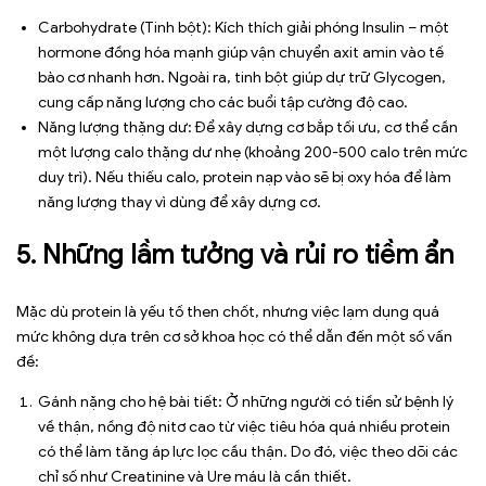
Carbohydrate (Tinh bột): Kích thích giải phóng Insulin – một
hormone đồng hóa mạnh giúp vận chuyển axit amin vào tế
bào cơ nhanh hơn. Ngoài ra, tinh bột giúp dự trữ Glycogen,
cung cấp năng lượng cho các buổi tập cường độ cao.
Năng lượng thặng dư: Để xây dựng cơ bắp tối ưu, cơ thể cần
một lượng calo thặng dư nhẹ (khoảng 200-500 calo trên mức
duy trì). Nếu thiếu calo, protein nạp vào sẽ bị oxy hóa để làm
năng lượng thay vì dùng để xây dựng cơ.
5. Những lầm tưởng và rủi ro tiềm ẩn
Mặc dù protein là yếu tố then chốt, nhưng việc lạm dụng quá
mức không dựa trên cơ sở khoa học có thể dẫn đến một số vấn
đề:
Gánh nặng cho hệ bài tiết: Ở những người có tiền sử bệnh lý
về thận, nồng độ nitơ cao từ việc tiêu hóa quá nhiều protein
có thể làm tăng áp lực lọc cầu thận. Do đó, việc theo dõi các
chỉ số như Creatinine và Ure máu là cần thiết.