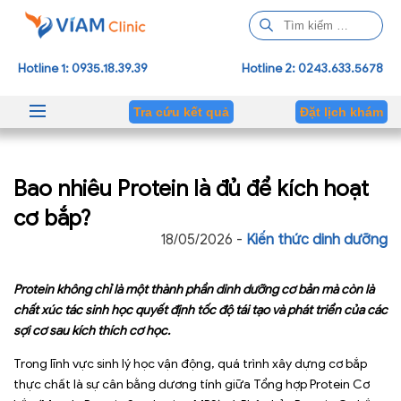
T
ì
m
Hotline 1: 0935.18.39.39
Hotline 2: 0243.633.5678
k
i
Tra cứu kết quả
Đặt lịch khám
ế
m
c
Bao nhiêu Protein là đủ để kích hoạt
h
o
cơ bắp?
:
18/05/2026 -
Kiến thức dinh dưỡng
Protein không chỉ là một thành phần dinh dưỡng cơ bản mà còn là
chất xúc tác sinh học quyết định tốc độ tái tạo và phát triển của các
sợi cơ sau kích thích cơ học.
Trong lĩnh vực sinh lý học vận động, quá trình xây dựng cơ bắp
thực chất là sự cân bằng dương tính giữa Tổng hợp Protein Cơ