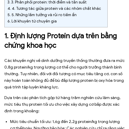
3.
3. Phân phối protein: thời điểm và tần suất
4.
4. Tương tác giữa protein và các nhóm chất khác
5.
5. Những lầm tưởng và rủi ro tiềm ẩn
6.
Lời khuyên từ chuyên gia
1. Định lượng Protein dựa trên bằng
chứng khoa học
Các khuyến nghị về dinh dưỡng truyền thống thường đưa ra mức
0,8g protein/kg trọng lượng cơ thể cho người trưởng thành bình
thường. Tuy nhiên, đối với đối tượng có mục tiêu tăng cơ, con số
này hoàn toàn không đủ để bù đắp lượng protein bị oxy hóa trong
quá trình tập luyện kháng lực.
Dựa trên các phân tích gộp từ hàng trăm nghiên cứu lâm sàng,
mức tiêu thụ protein tối ưu cho việc xây dựng cơ bắp được xác
định trong khoảng:
Mức tiêu chuẩn tối ưu: 1,6g đến 2,2g protein/kg trọng lượng
cơ thể/ngày. Ngưỡng bão hòa: Các nghiên cứu chỉ ra rằng việc