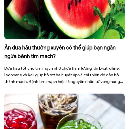
Ăn dưa hấu thường xuyên có thể giúp bạn ngăn
ngừa bệnh tim mạch?
Dưa hấu tốt cho tim mạch nhờ chứa hàm lượng lớn L-citrulline,
Lycopene và Kali giúp hỗ trợ hạ huyết áp và cải thiện độ đàn hồi
thành mạch. Bệnh tim mạch hiện là nguyên nhân tử vong hàng
đầu toàn cầu, tuy nhiên việc điều chỉnh chế độ ăn uống hằng
ngày có thể […]