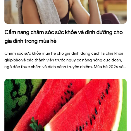
Cẩm nang chăm sóc sức khỏe và dinh dưỡng cho
gia đình trong mùa hè
Chăm sóc sức khỏe mùa hè cho gia đình đúng cách là chìa khóa
giúp bảo vệ các thành viên trước nguy cơ nắng nóng cực đoan,
ngộ độc thực phẩm và dịch bệnh truyền nhiễm. Mùa hè 2026 với
dự báo nhiều đợt nắng nóng kéo dài có thể gây mất nước, kiệt
sức […]