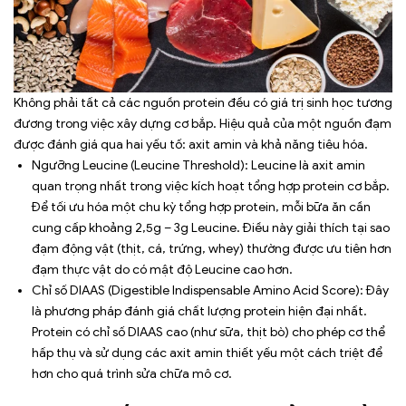
Không phải tất cả các nguồn protein đều có giá trị sinh học tương
đương trong việc xây dựng cơ bắp. Hiệu quả của một nguồn đạm
được đánh giá qua hai yếu tố: axit amin và khả năng tiêu hóa.
Ngưỡng Leucine (Leucine Threshold): Leucine là axit amin
quan trọng nhất trong việc kích hoạt tổng hợp protein cơ bắp.
Để tối ưu hóa một chu kỳ tổng hợp protein, mỗi bữa ăn cần
cung cấp khoảng 2,5g – 3g Leucine. Điều này giải thích tại sao
đạm động vật (thịt, cá, trứng, whey) thường được ưu tiên hơn
đạm thực vật do có mật độ Leucine cao hơn.
Chỉ số DIAAS (Digestible Indispensable Amino Acid Score): Đây
là phương pháp đánh giá chất lượng protein hiện đại nhất.
Protein có chỉ số DIAAS cao (như sữa, thịt bò) cho phép cơ thể
hấp thụ và sử dụng các axit amin thiết yếu một cách triệt để
hơn cho quá trình sửa chữa mô cơ.