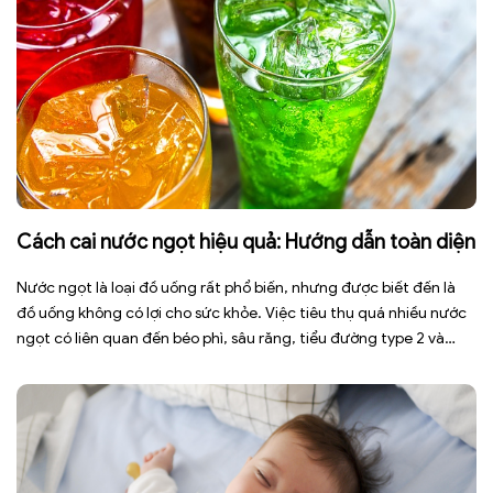
Cách cai nước ngọt hiệu quả: Hướng dẫn toàn diện
Nước ngọt là loại đồ uống rất phổ biến, nhưng được biết đến là
đồ uống không có lợi cho sức khỏe. Việc tiêu thụ quá nhiều nước
ngọt có liên quan đến béo phì, sâu răng, tiểu đường type 2 và
nhiều bệnh mạn tính khác. Tuy nhiên, việc bỏ nước ngọt không
chỉ […]