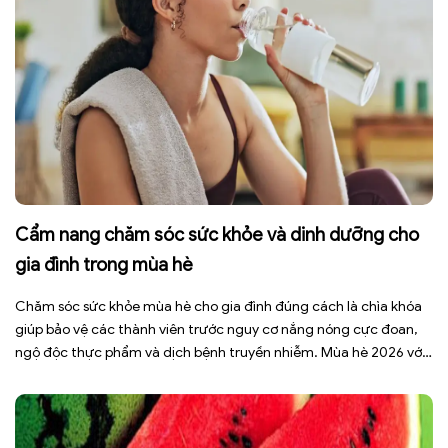
Cẩm nang chăm sóc sức khỏe và dinh dưỡng cho
gia đình trong mùa hè
Chăm sóc sức khỏe mùa hè cho gia đình đúng cách là chìa khóa
giúp bảo vệ các thành viên trước nguy cơ nắng nóng cực đoan,
ngộ độc thực phẩm và dịch bệnh truyền nhiễm. Mùa hè 2026 với
dự báo nhiều đợt nắng nóng kéo dài có thể gây mất nước, kiệt
sức […]