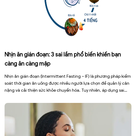
Nhịn ăn gián đoạn: 3 sai lầm phổ biến khiến bạn
càng ăn càng mập
Nhịn ăn gián đoạn (Intermittent Fasting – IF) là phương pháp kiểm
soát thời gian ăn uống được nhiều người lựa chọn để quản lý cân
nặng và cải thiện sức khỏe chuyển hóa. Tuy nhiên, áp dụng sai
cách không những làm giảm hiệu quả giảm cân mà còn gây kiệt
sức, mất cơ […]