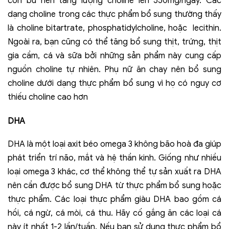
con bú nên tăng lượng choline lên 550mg/ngày. Các
dạng choline trong các thực phẩm bổ sung thường thấy
là choline bitartrate, phosphatidylcholine, hoặc lecithin.
Ngoài ra, bạn cũng có thể tăng bổ sung thịt, trứng, thịt
gia cầm, cá và sữa bởi những sản phẩm này cung cấp
nguồn choline tự nhiên. Phụ nữ ăn chay nên bổ sung
choline dưới dạng thực phẩm bổ sung vì họ có nguy cơ
thiếu choline cao hơn
DHA
DHA là một loại axit béo omega 3 không bão hoà đa giúp
phát triển trí não, mắt và hệ thần kinh. Giống như nhiều
loại omega 3 khác, cơ thể không thể tự sản xuất ra DHA
nên cần được bổ sung DHA từ thực phẩm bổ sung hoặc
thực phẩm. Các loại thực phẩm giàu DHA bao gồm cá
hồi, cá ngừ, cá mòi, cá thu. Hãy cố gắng ăn các loại cá
này ít nhất 1-2 lần/tuần. Nếu bạn sử dụng thực phẩm bổ