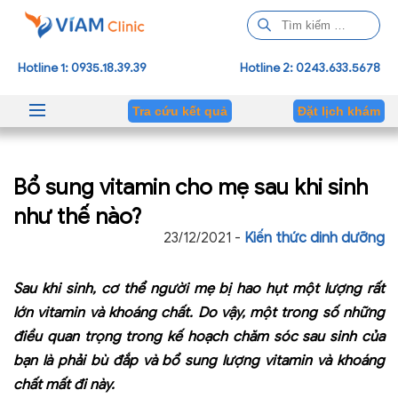
T
ì
m
Hotline 1: 0935.18.39.39
Hotline 2: 0243.633.5678
k
i
Tra cứu kết quả
Đặt lịch khám
ế
m
c
Bổ sung vitamin cho mẹ sau khi sinh
h
o
như thế nào?
:
23/12/2021 -
Kiến thức dinh dưỡng
Sau khi sinh, cơ thể người mẹ bị hao hụt một lượng rất
lớn vitamin và khoáng chất. Do vậy, một trong số những
điều quan trọng trong kế hoạch chăm sóc sau sinh của
bạn là phải bù đắp và bổ sung lượng vitamin và khoáng
chất mất đi này.