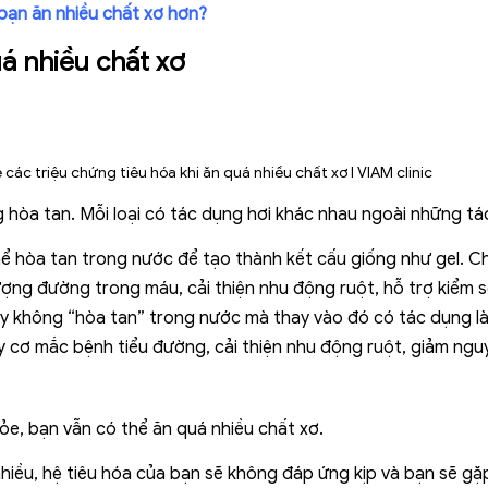
i bạn ăn nhiều chất xơ hơn?
uá nhiều chất xơ
g hòa tan. Mỗi loại có tác dụng hơi khác nhau ngoài những tá
hể hòa tan trong nước để tạo thành kết cấu giống như gel. C
ượng đường trong máu, cải thiện nhu động ruột, hỗ trợ kiểm s
y không “hòa tan” trong nước mà thay vào đó có tác dụng là
 cơ mắc bệnh tiểu đường, cải thiện nhu động ruột, giảm nguy 
hỏe, bạn vẫn có thể ăn quá nhiều chất xơ.
iều, hệ tiêu hóa của bạn sẽ không đáp ứng kịp và bạn sẽ gặp