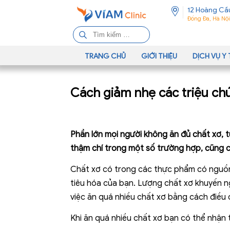
12 Hoàng Cầ
Đống Đa, Hà Nội
T
ì
m
TRANG CHỦ
GIỚI THIỆU
DỊCH VỤ Y 
k
i
Cách giảm nhẹ các triệu chứ
ế
m
c
h
Phần lớn mọi người không ăn đủ chất xơ, t
o
thậm chí trong một số trường hợp, cũng c
:
Chất xơ có trong các thực phẩm có nguồn
tiêu hóa của bạn. Lượng chất xơ khuyến ng
việc ăn quá nhiều chất xơ bằng cách điều
Khi ăn quá nhiều chất xơ bạn có thể nhận