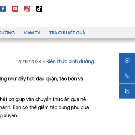
H DƯỠNG
VIAM TV
TRA CỨU KẾT QUẢ
25/12/2024 -
Kiến thức dinh dưỡng
hứng như đầy hơi, đau quặn, táo bón và
hất xơ giúp vận chuyển thức ăn qua hệ
 thành. Bạn có thể giảm tác dụng phụ của
g xuyên.