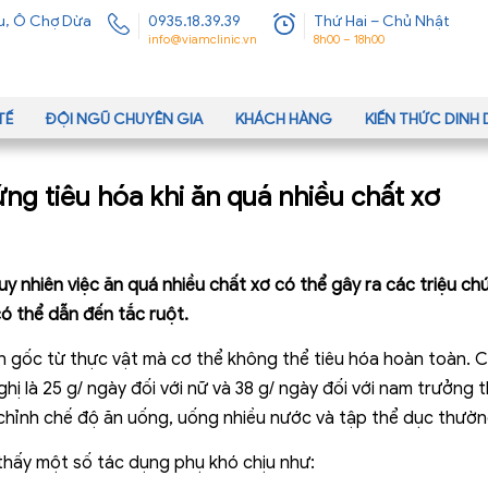
u, Ô Chợ Dừa
0935.18.39.39
Thứ Hai – Chủ Nhật
info@viamclinic.vn
8h00 – 18h00
TẾ
ĐỘI NGŨ CHUYÊN GIA
KHÁCH HÀNG
KIẾN THỨC DIN
ng tiêu hóa khi ăn quá nhiều chất xơ
uy nhiên việc ăn quá nhiều chất xơ có thể gây ra các triệu c
ó thể dẫn đến tắc ruột.
 gốc từ thực vật mà cơ thể không thể tiêu hóa hoàn toàn. C
hị là 25 g/ ngày đối với nữ và 38 g/ ngày đối với nam trưởng
 chỉnh chế độ ăn uống, uống nhiều nước và tập thể dục thườn
 thấy một số tác dụng phụ khó chịu như: