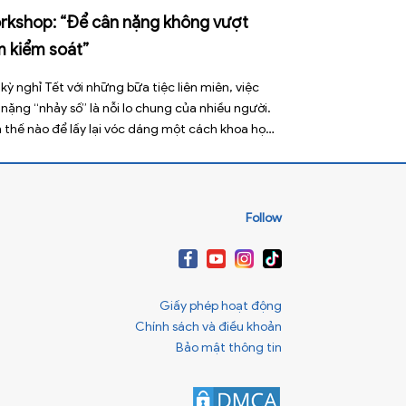
rkshop: “Để cân nặng không vượt
m kiểm soát”
kỳ nghỉ Tết với những bữa tiệc liên miên, việc
nặng “nhảy số” là nỗi lo chung của nhiều người.
 thế nào để lấy lại vóc dáng một cách khoa học
vẫn đảm bảo sức khỏe bền vững? Hãy cùng tìm
giải tại số mở đầu của chuỗi Workshop do […]
Follow
Giấy phép hoạt động
Chính sách và điều khoản
Bảo mật thông tin