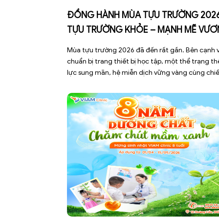
ĐỒNG HÀNH MÙA TỰU TRƯỜNG 2026
TỰU TRƯỜNG KHỎE – MẠNH MẼ VƯƠ
CAO
Mùa tựu trường 2026 đã đến rất gần. Bên cạnh 
chuẩn bị trang thiết bị học tập, một thể trạng th
lực sung mãn, hệ miễn dịch vững vàng cùng chi
cao bứt phá chính là hành trang quan trọng nhấ
giúp các con tự tin bước vào năm học mới. Nhằ
đồng hành […]