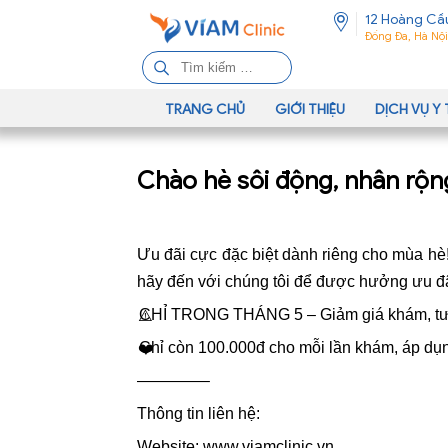
12 Hoàng Cầ
Đống Đa, Hà Nội
T
ì
m
TRANG CHỦ
GIỚI THIỆU
DỊCH VỤ Y 
k
i
Chào hè sôi động, nhân rộn
ế
m
c
h
Ưu đãi cực đặc biệt dành riêng cho mùa hè
o
hãy đến với chúng tôi để được hưởng ưu đã
:
CHỈ TRONG THÁNG 5 – Giảm giá khám, tư
⚠️
Chỉ còn 100.000đ cho mỗi lần khám, áp dụ
❤️
————–
Thông tin liên hệ:
Website:
www.viamclinic.vn