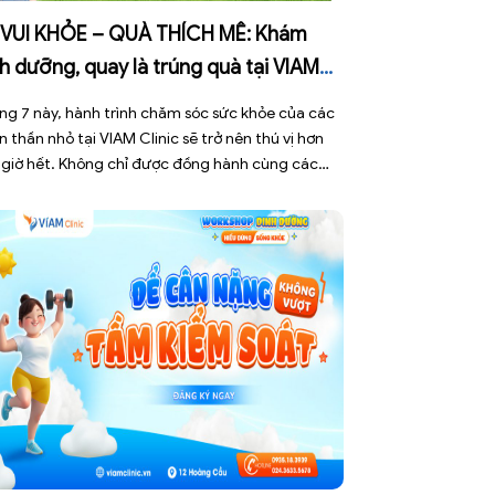
 VUI KHỎE – QUÀ THÍCH MÊ: Khám
h dưỡng, quay là trúng quà tại VIAM
nic!
ng 7 này, hành trình chăm sóc sức khỏe của các
n thần nhỏ tại VIAM Clinic sẽ trở nên thú vị hơn
 giờ hết. Không chỉ được đồng hành cùng các
yên gia đầu ngành để tối ưu hóa sự phát triển
 chất, các bé còn được tham gia chương trình ưu