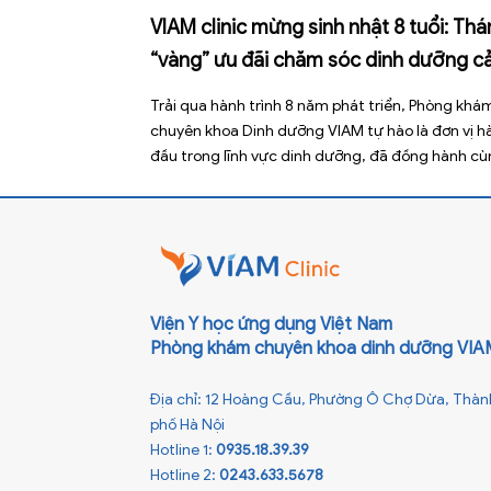
VIAM clinic mừng sinh nhật 8 tuổi: Th
“vàng” ưu đãi chăm sóc dinh dưỡng c
gia đình
Trải qua hành trình 8 năm phát triển, Phòng khá
chuyên khoa Dinh dưỡng VIAM tự hào là đơn vị h
đầu trong lĩnh vực dinh dưỡng, đã đồng hành c
hàng nghìn gia đình trong việc chăm sóc và nuôi
dưỡng trẻ khỏe mạnh. Với VIAM clinic, mỗi đứa tr
một “mầm xanh” – […]
Viện Y học ứng dụng Việt Nam
Phòng khám chuyên khoa dinh dưỡng VIA
Địa chỉ: 12 Hoàng Cầu, Phường Ô Chợ Dừa, Thàn
phố Hà Nội
Hotline 1:
0935.18.39.39
Hotline 2:
0243.633.5678