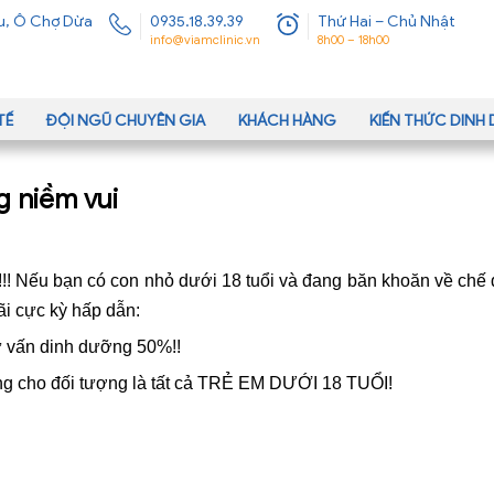
u, Ô Chợ Dừa
0935.18.39.39
Thứ Hai – Chủ Nhật
info@viamclinic.vn
8h00 – 18h00
TẾ
ĐỘI NGŨ CHUYÊN GIA
KHÁCH HÀNG
KIẾN THỨC DIN
g niềm vui
!!! Nếu bạn có con nhỏ dưới 18 tuổi và đang băn khoăn về chế
i cực kỳ hấp dẫn:
 vấn dinh dưỡng 50%!!
ng cho đối tượng là tất cả TRẺ EM DƯỚI 18 TUỔI!