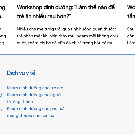
áng
Workshop dinh dưỡng: “Làm thế nào để
Wo
ả
trẻ ăn nhiều rau hơn?”
tầ
m
Nhiều cha mẹ từng trải qua tình huống quen thuộc:
Sau 
àng
trẻ nhăn mặt khi nhìn thấy rau, ngậm mãi không chịu
cân 
ùng
nuốt, thậm chí bỏ cả bữa ăn chỉ vì trong bát có rau.
Làm
Không ít phụ huynh lựa chọn bỏ qua với suy nghĩ rằng
mà 
ẻ là
“lớn lên con sẽ tự ăn”. Nhưng thực tế, […]
lời 
Dịch vụ y tế
Khám dinh dưỡng cho trẻ em
Khám dinh dưỡng cho người
M
trưởng thành
Khám dinh dưỡng cho phụ nữ
h
mang thai và cho con bú