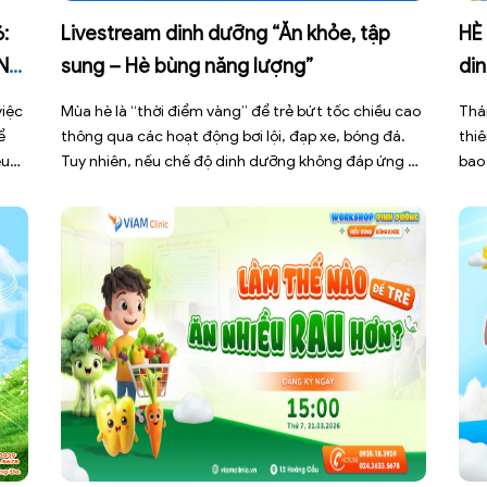
:
Livestream dinh dưỡng “Ăn khỏe, tập
HÈ
N
sung – Hè bùng năng lượng”
din
Cli
việc
Mùa hè là “thời điểm vàng” để trẻ bứt tốc chiều cao
Thá
ể
thông qua các hoạt động bơi lội, đạp xe, bóng đá.
thiê
ều
Tuy nhiên, nếu chế độ dinh dưỡng không đáp ứng đủ
bao
t
cường độ vận động, con rất dễ rơi vào trạng thái
chu
m
“đói năng lượng ngầm” – dẫn đến nhanh mệt, đuối
thể
[…]
[…]