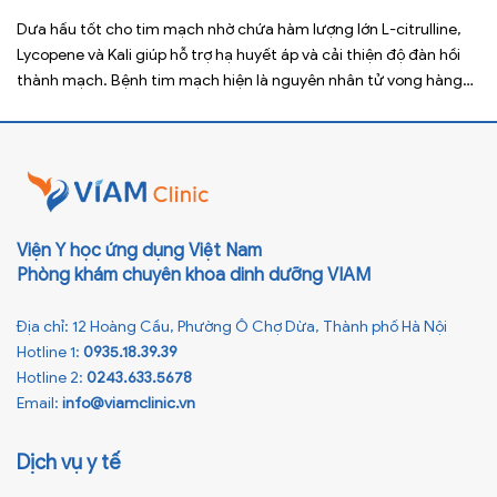
Dưa hấu tốt cho tim mạch nhờ chứa hàm lượng lớn L-citrulline,
Lycopene và Kali giúp hỗ trợ hạ huyết áp và cải thiện độ đàn hồi
thành mạch. Bệnh tim mạch hiện là nguyên nhân tử vong hàng
đầu toàn cầu, tuy nhiên việc điều chỉnh chế độ ăn uống hằng
ngày có thể […]
Viện Y học ứng dụng Việt Nam
Phòng khám chuyên khoa dinh dưỡng VIAM
Địa chỉ: 12 Hoàng Cầu, Phường Ô Chợ Dừa, Thành phố Hà Nội
Hotline 1:
0935.18.39.39
Hotline 2:
0243.633.5678
Email:
info@viamclinic.vn
Dịch vụ y tế