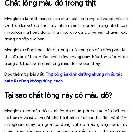
Chất lỏng màu đỏ trong thịt
Myoglobin là một loại protein chứa sắt có trong cơ và có một số
vai trò đối với cơ thể, tuy nhiên vai trò quan trọng nhất của
myoglobin là hoạt động như một kho dự trữ và vận chuyển oxy
trong cơ bắp của bạn.
Myoglobin cũng hoạt động tương tự ở trong cơ của động vật. Khi
thịt được cắt ra hoặc chế biến, myoglobin hòa tan vào nước
trong cơ, tạo thành chất lỏng màu đỏ mà bạn thấy.
Đọc thêm tại bài viết:
Thịt bò giàu dinh dưỡng nhưng nhiều tác
hại nếu dùng không đúng cách
Tại sao chất lỏng này có màu đỏ?
Myoglobin có màu đỏ tự nhiên do chúng được tạo nên bởi các
axit amin và sắt, khi cắt thịt bò (hoặc các loại thịt đỏ khác) làm
myoglobin chảy ra ngoài cơ động vật có màu giống máu. Tuy
nhiên, màu sắc này không liên quan gì đến máu vì phần lớn máu