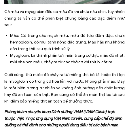
Cả máu và myoglobin đều có màu đỏ khi chưa nấu chín, tuy nhiên
chúng ta vẫn có thể phân biệt chúng bằng các đặc điểm như
sau:
Máu: Có trong các mạch máu, màu đỏ tươi đậm đặc, chứa
hemoglobin, có mùi tanh nồng đặc trưng. Máu hầu như không
còn trong thịt sau quá trình xử lý.
Myoglobin: Là thành phần tự nhiên trong cơ thịt, màu đỏ nhạt,
mùi nhẹ hơn máu, chảy ra từ các thớ cơ khi thịt bị cắt ra.
Cuối cùng, thứ nước đỏ chảy ra từ miếng thịt bò tái hoặc thịt lợn
là myoglobin có trong cơ hòa lẫn với nước, không phải máu. Đây
là một hiện tượng tự nhiên và không ảnh hưởng đến chất lượng
hay độ an toàn của thịt. Bạn cũng có thể ăn món thịt bò tái sau
khi đảm bảo miếng thịt an toàn để thưởng thức.
Phòng khám chuyên khoa Dinh dưỡng VIAM (VIAM Clinic) trực
thuộc Viện Y học ứng dụng Việt Nam tư vấn, cung cấp chế độ dinh
dưỡng cá thể dành cho những người đang điều trị các bệnh mạn