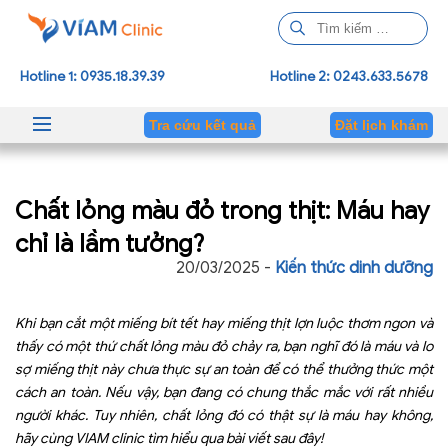
T
ì
m
Hotline 1: 0935.18.39.39
Hotline 2: 0243.633.5678
k
i
Tra cứu kết quả
Đặt lịch khám
ế
m
c
Chất lỏng màu đỏ trong thịt: Máu hay
h
o
chỉ là lầm tưởng?
:
20/03/2025 -
Kiến thức dinh dưỡng
Khi bạn cắt một miếng bít tết hay miếng thịt lợn luộc thơm ngon và
thấy có một thứ chất lỏng màu đỏ chảy ra, bạn nghĩ đó là máu và lo
sợ miếng thịt này chưa thực sự an toàn để có thể thưởng thức một
cách an toàn. Nếu vậy, bạn đang có chung thắc mắc với rất nhiều
người khác. Tuy nhiên, chất lỏng đó có thật sự là máu hay không,
hãy cùng VIAM clinic tìm hiểu qua bài viết sau đây!