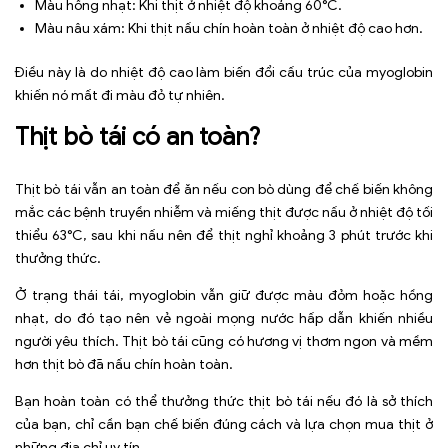
Màu hồng nhạt: Khi thịt ở nhiệt độ khoảng 60°C.
Màu nâu xám: Khi thịt nấu chín hoàn toàn ở nhiệt độ cao hơn.
Điều này là do nhiệt độ cao làm biến đổi cấu trúc của myoglobin
khiến nó mất đi màu đỏ tự nhiên.
Thịt bò tái có an toàn?
Thịt bò tái vẫn an toàn để ăn nếu con bò dùng để chế biến không
mắc các bệnh truyền nhiễm và miếng thịt được nấu ở nhiệt độ tối
thiểu 63°C, sau khi nấu nên để thịt nghỉ khoảng 3 phút trước khi
thưởng thức.
Ở trạng thái tái, myoglobin vẫn giữ được màu đỏm hoặc hồng
nhạt, do đó tạo nên vẻ ngoài mọng nước hấp dẫn khiến nhiều
người yêu thích. Thịt bò tái cũng có hương vị thơm ngon và mềm
hơn thịt bò đã nấu chín hoàn toàn.
Bạn hoàn toàn có thể thưởng thức thịt bò tái nếu đó là sở thích
của bạn, chỉ cần bạn chế biến đúng cách và lựa chọn mua thịt ở
những địa chỉ uy tín.