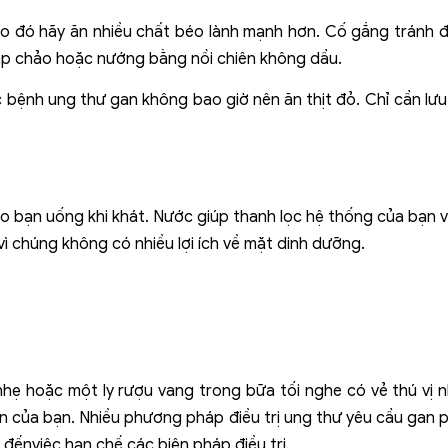
vào đó hãy ăn nhiều chất béo lành mạnh hơn. Cố gắng tránh đ
p chảo hoặc nướng bằng nồi chiên không dầu.
 bệnh ung thư gan không bao giờ nên ăn thịt đỏ. Chỉ cần lưu
 bạn uống khi khát. Nước giúp thanh lọc hệ thống của bạn v
ì chúng không có nhiều lợi ích về mặt dinh dưỡng.
hẹ hoặc một ly rượu vang trong bữa tối nghe có vẻ thú vị 
n của bạn. Nhiều phương pháp điều trị ung thư yêu cầu gan ph
đếnviệc hạn chế các biện pháp điều trị.