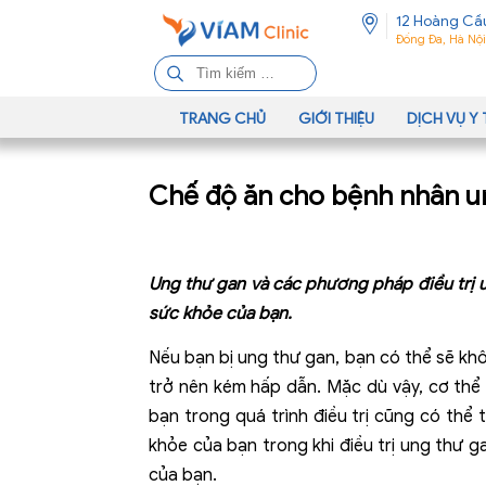
12 Hoàng Cầ
Đống Đa, Hà Nội
T
ì
m
TRANG CHỦ
GIỚI THIỆU
DỊCH VỤ Y 
k
i
Chế độ ăn cho bệnh nhân u
ế
m
c
h
Ung thư gan và các phương pháp điều trị u
o
sức khỏe của bạn.
:
Nếu bạn bị ung thư gan, bạn có thể sẽ kh
trở nên kém hấp dẫn. Mặc dù vậy, cơ thể
bạn trong quá trình điều trị cũng có thể 
khỏe của bạn trong khi điều trị ung thư 
của bạn.