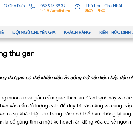
u, Ô Chợ Dừa
0935.18.39.39
Thứ Hai – Chủ Nhật
info@viamclinic.vn
8h00 – 18h00
TẾ
ĐỘI NGŨ CHUYÊN GIA
KHÁCH HÀNG
KIẾN THỨC DIN
ng thư gan
ng thư gan có thể khiến việc ăn uống trở nên kém hấp dẫn nh
ông muốn ăn và giảm cảm giác thèm ăn. Căn bệnh này và các 
 bạn vẫn cần đủ lượng calo để duy trì cân nặng và cung cấ
tạo ra sự khác biệt lớn trong cách cơ thể bạn chống lại ung
gan là cố gắng tìm ra một kế hoạch ăn kiêng vừa có vẻ ngo