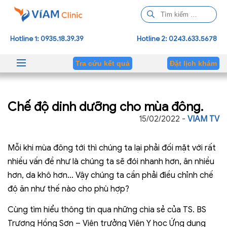
T
ì
m
Hotline 1: 0935.18.39.39
Hotline 2: 0243.633.5678
k
i
Tra cứu kết quả
Đặt lịch khám
ế
m
c
Chế độ dinh dưỡng cho mùa đông.
h
o
15/02/2022 -
VIAM TV
:
Mỗi khi mùa đông tới thì chúng ta lại phải đối mặt với rất
nhiều vấn đề như là chúng ta sẽ đói nhanh hơn, ăn nhiều
hơn, da khô hơn… Vậy chúng ta cần phải điều chỉnh chế
độ ăn như thế nào cho phù hợp?
Cùng tìm hiểu thông tin qua những chia sẻ của TS. BS
Trương Hồng Sơn – Viện trưởng Viện Y học Ứng dụng