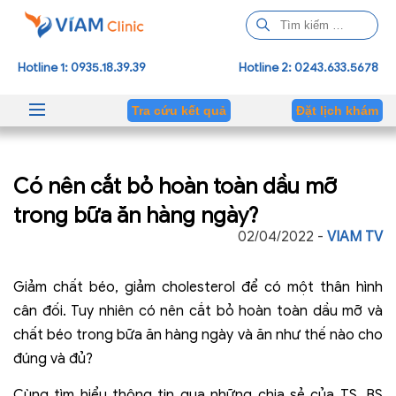
T
ì
m
Hotline 1: 0935.18.39.39
Hotline 2: 0243.633.5678
k
i
Tra cứu kết quả
Đặt lịch khám
ế
m
c
Có nên cắt bỏ hoàn toàn dầu mỡ
h
o
trong bữa ăn hàng ngày?
:
02/04/2022 -
VIAM TV
Giảm chất béo, giảm cholesterol để có một thân hình
cân đối. Tuy nhiên có nên cắt bỏ hoàn toàn dầu mỡ và
chất béo trong bữa ăn hàng ngày và ăn như thế nào cho
đúng và đủ?
Cùng tìm hiểu thông tin qua những chia sẻ của TS. BS