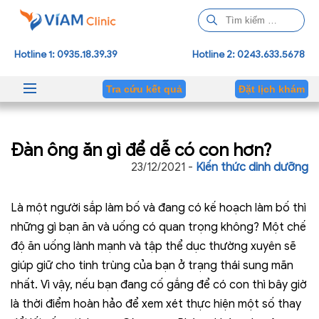
T
ì
m
Hotline 1: 0935.18.39.39
Hotline 2: 0243.633.5678
k
i
Tra cứu kết quả
Đặt lịch khám
ế
m
c
Đàn ông ăn gì để dễ có con hơn?
h
o
23/12/2021 -
Kiến thức dinh dưỡng
:
Là một người sắp làm bố và đang có kế hoạch làm bố thì
những gì bạn ăn và uống có quan trọng không? Một chế
độ ăn uống lành mạnh và tập thể dục thường xuyên sẽ
giúp giữ cho tinh trùng của bạn ở trạng thái sung mãn
nhất. Vì vậy, nếu bạn đang cố gắng để có con thì bây giờ
là thời điểm hoàn hảo để xem xét thực hiện một số thay