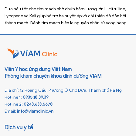
Dưa hấu tốt cho tim mạch nhờ chứa hàm lượng lớn L-citrulline,
Lycopene và Kali giúp hỗ trợ hạ huyết áp và cải thiện độ đàn hồi
thành mạch. Bệnh tim mạch hiện là nguyên nhân tử vong hàng
đầu toàn cầu, tuy nhiên việc điều chỉnh chế độ ăn uống hằng
ngày có thể […]
Viện Y học ứng dụng Việt Nam
Phòng khám chuyên khoa dinh dưỡng VIAM
Địa chỉ: 12 Hoàng Cầu, Phường Ô Chợ Dừa, Thành phố Hà Nội
Hotline 1:
0935.18.39.39
Hotline 2:
0243.633.5678
Email:
info@viamclinic.vn
Dịch vụ y tế