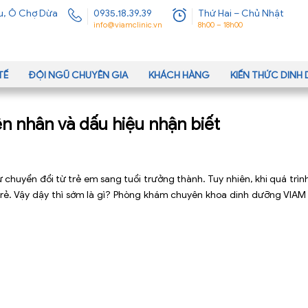
u, Ô Chợ Dừa
0935.18.39.39
Thứ Hai – Chủ Nhật
info@viamclinic.vn
8h00 – 18h00
TẾ
ĐỘI NGŨ CHUYÊN GIA
KHÁCH HÀNG
KIẾN THỨC DIN
n nhân và dấu hiệu nhận biết
 chuyển đổi từ trẻ em sang tuổi trưởng thành. Tuy nhiên, khi quá trìn
trẻ. Vậy dậy thì sớm là gì? Phòng khám chuyên khoa dinh dưỡng VIAM