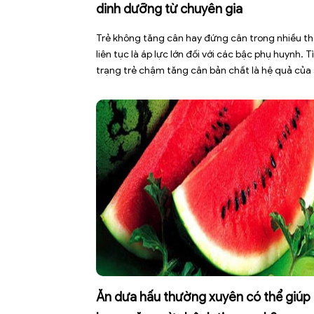
dinh dưỡng từ chuyên gia
Trẻ không tăng cân hay đứng cân trong nhiều t
liên tục là áp lực lớn đối với các bậc phụ huynh. T
trạng trẻ chậm tăng cân bản chất là hệ quả của
mất cân bằng giữa năng lượng nạp vào và năng
lượng tiêu hao. Thay vì tự ý dùng các loại […]
Ăn dưa hấu thường xuyên có thể giúp