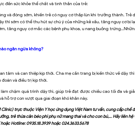
ực đến sức khỏe thể chất và tinh thần của trẻ:
óng và đóng sớm, khiến trẻ có nguy cơ
thấp lùn
khi trưởng thành. Trẻ d
ậy thì sớm có thể thu hút sự chú ý của những kẻ xấu, tăng nguy cơ bị l
 sớm, tăng nguy cơ mắc các bệnh phụ khoa, u nang buồng trứng…Những t
h nào ngăn ngừa không?
n tâm và can thiệp kịp thời. Cha mẹ cần trang bị kiến thức về dậy thì
đoán và điều trị kịp thời.
làm chậm quá trình dậy thì, giúp trẻ đạt được chiều cao tối đa và g
à hỗ trợ con vượt qua giai đoạn khó khăn này.
inic) trực thuộc Viện Y học ứng dụng Việt Nam tư vấn, cung cấp chế 
 dưỡng, trẻ thừa cân béo phì phụ nữ mang thai và cho con bú,… Hãy liên h
hoặc Hotline: 0935.18.3939 hoặc 024.3633.5678