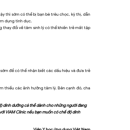
ậy thì sớm có thể bị bạn bè trêu chọc, kỳ thị, dẫn
ạm dụng tình dục.
hay đổi về tâm sinh lý có thể khiến trẻ mất tập
 sớm để có thể nhận biết các dấu hiệu và đưa trẻ
iảm thiểu các ảnh hưởng tâm lý. Bên cạnh đó, cha
độ dinh dưỡng cá thể dành cho những người đang
ệ với VIAM Clinic nếu bạn muốn có chế độ dinh
Viện Y học ứng dụng Việt Nam