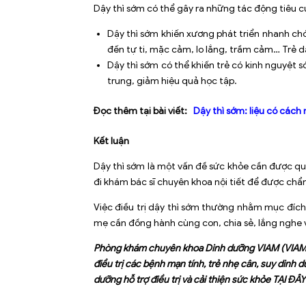
Dậy thì sớm có thể gây ra những tác động tiêu c
Dậy thì sớm khiến xương phát triển nhanh ch
đến tự ti, mặc cảm, lo lắng, trầm cảm… Trẻ d
Dậy thì sớm có thể khiến trẻ có kinh nguyệt
trung, giảm hiệu quả học tập.
Đọc thêm tại bài viết:
Dậy thì sớm: liệu có các
Kết luận
Dậy thì sớm là một vấn đề sức khỏe cần được qua
đi khám bác sĩ chuyên khoa nội tiết để được chẩn 
Việc điều trị dậy thì sớm thường nhằm mục đích 
mẹ cần đồng hành cùng con, chia sẻ, lắng nghe v
Phòng khám chuyên khoa Dinh dưỡng VIAM (VIAM Cl
điều trị các bệnh mạn tính, trẻ nhẹ cân, suy dinh
dưỡng hỗ trợ điều trị và cải thiện sức khỏe
TẠI ĐÂY