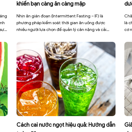
khiến bạn càng ăn càng mập
dư
háng
Nhịn ăn gián đoạn (Intermittent Fasting – IF) là
Chă
ình
phương pháp kiểm soát thời gian ăn uống được
là 
 sự
nhiều người lựa chọn để quản lý cân nặng và cải
cơ 
thiện sức khỏe chuyển hóa. Tuy nhiên, áp dụng sai
bện
cách không những làm giảm hiệu quả giảm cân mà
đợt
còn gây kiệt sức, mất cơ […]
sức 
Cách cai nước ngọt hiệu quả: Hướng dẫn
Giấ