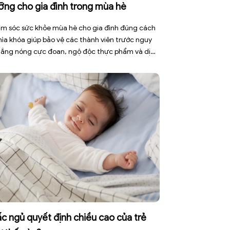
ỡng cho gia đình trong mùa hè
m sóc sức khỏe mùa hè cho gia đình đúng cách
chìa khóa giúp bảo vệ các thành viên trước nguy
nắng nóng cực đoan, ngộ độc thực phẩm và dịch
h truyền nhiễm. Mùa hè 2026 với dự báo nhiều
 nắng nóng kéo dài có thể gây mất nước, kiệt
[…]
c ngủ quyết định chiều cao của trẻ