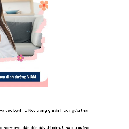
và các bệnh lý. Nếu trong gia đình có người thân
ng
hormone
, dẫn đến dậy thì sớm. U não, u buồng