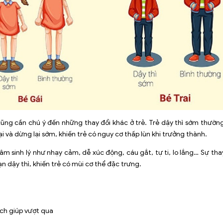
ũng cần chú ý đến những thay đổi khác ở trẻ. Trẻ dậy thì sớm thường 
i và dừng lại sớm, khiến trẻ có nguy cơ thấp lùn khi trưởng thành.
âm sinh lý như nhạy cảm, dễ xúc động, cáu gắt, tự ti, lo lắng… Sự thay 
 dậy thì, khiến trẻ có mùi cơ thể đặc trưng.