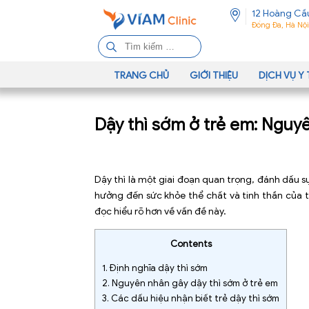
12 Hoàng Cầ
Đống Đa, Hà Nội
T
ì
m
TRANG CHỦ
GIỚI THIỆU
DỊCH VỤ Y 
k
i
Dậy thì sớm ở trẻ em: Nguyê
ế
m
c
h
Dậy thì
là một giai đoạn quan trọng, đánh dấu sự
o
hưởng đến sức khỏe thể chất và tinh thần của 
:
đọc hiểu rõ hơn về vấn đề này.
Contents
1.
Định nghĩa dậy thì sớm
2.
Nguyên nhân gây dậy thì sớm ở trẻ em
3.
Các dấu hiệu nhận biết trẻ dậy thì sớm