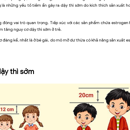
g là những yếu tố tiềm ẩn gây ra dậy thì sớm do kích thích sản xuất
ng đóng vai trò quan trọng. Tiếp xúc với các sản phẩm chứa estrogen 
 tăng nguy cơ dậy thì sớm ở trẻ.
ơ đáng kể, nhất là ở bé gái, do mô mỡ dư thừa có khả năng sản xuất es
dậy thì sớm