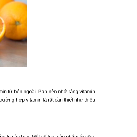
in từ bên ngoài. Bạn nên nhớ rằng vitamin
rường hợp vitamin là rất cần thiết như thiếu
u trị của bạn. Một số loại sản phẩm từ sữa,