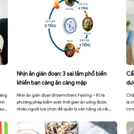
Nhịn ăn gián đoạn: 3 sai lầm phổ biến
Cẩ
khiến bạn càng ăn càng mập
dư
háng
Nhịn ăn gián đoạn (Intermittent Fasting – IF) là
Chă
ình
phương pháp kiểm soát thời gian ăn uống được
là 
 sự
nhiều người lựa chọn để quản lý cân nặng và cải
cơ 
thiện sức khỏe chuyển hóa. Tuy nhiên, áp dụng sai
bện
cách không những làm giảm hiệu quả giảm cân mà
đợt
còn gây kiệt sức, mất cơ […]
sức 