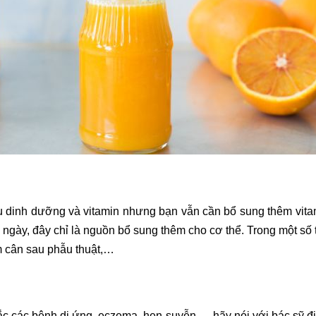
 dinh dưỡng và vitamin nhưng bạn vẫn cần bổ sung thêm vitam
gày, đây chỉ là nguồn bổ sung thêm cho cơ thể. Trong một số t
m cân sau phẫu thuật,…
ắc các bệnh dị ứng, eczema, hen suyễn,… hãy nói với bác sỹ điề