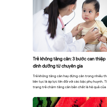
Trẻ không tăng cân: 3 bước can thiệp
dinh dưỡng từ chuyên gia
Trẻ không tăng cân hay đứng cân trong nhiều t
liên tục là áp lực lớn đối với các bậc phụ huynh. T
trạng trẻ chậm tăng cân bản chất là hệ quả của
mất cân bằng giữa năng lượng nạp vào và năng
lượng tiêu hao. Thay vì tự ý dùng các loại […]