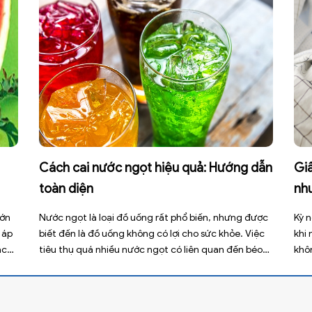
Cách cai nước ngọt hiệu quả: Hướng dẫn
Giấ
toàn diện
nh
lớn
Nước ngọt là loại đồ uống rất phổ biến, nhưng được
Kỳ n
 áp
biết đến là đồ uống không có lợi cho sức khỏe. Việc
khi
ạch
tiêu thụ quá nhiều nước ngọt có liên quan đến béo
khô
 tuy
phì, sâu răng, tiểu đường type 2 và nhiều bệnh mạn
thư
 có
tính khác. Tuy nhiên, việc bỏ nước ngọt không chỉ […]
xấu
[…]