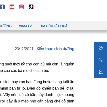
H DƯỠNG
VIAM TV
TRA CỨU KẾT QUẢ
23/12/2021 -
Kiến thức dinh dưỡng
ng suốt thời kỳ cho con bú mà còn là nguồn
gặp của các bà mẹ cho con bú.
i sinh hay con bạn đang bước sang tuổi ăn
nh bạn tự lo. Điều đó khiến bạn dễ lơ là,
ỏi. Vậy nên, dù có bận hãy dành một khoảng
Dưới đây là 9 mẹo nhỏ cân bằng chế độ dinh