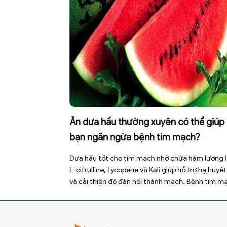
Ăn dưa hấu thường xuyên có thể giúp
bạn ngăn ngừa bệnh tim mạch?
Dưa hấu tốt cho tim mạch nhờ chứa hàm lượng 
L-citrulline, Lycopene và Kali giúp hỗ trợ hạ huyết
và cải thiện độ đàn hồi thành mạch. Bệnh tim m
hiện là nguyên nhân tử vong hàng đầu toàn cầu,
nhiên việc điều chỉnh chế độ ăn uống hằng ngày
thể […]