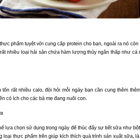
thực phẩm tuyệt vời cung cấp protein cho bạn, ngoài ra nó còn
ất nhiều loại hải sản chứa hàm lượng thủy ngân thấp như cá nố
 bú tốn rất nhiều calo, đòi hỏi mỗi ngày bạn cần cung thêm t
ên có ích cho các bà mẹ đang nuôi con.
ữa
hể lựa chọn sử dụng trong ngày để thúc đẩy sự tiết sữa như bộ
oại thực phẩm trên giúp kích thích quá trình sản xuất sữa, l