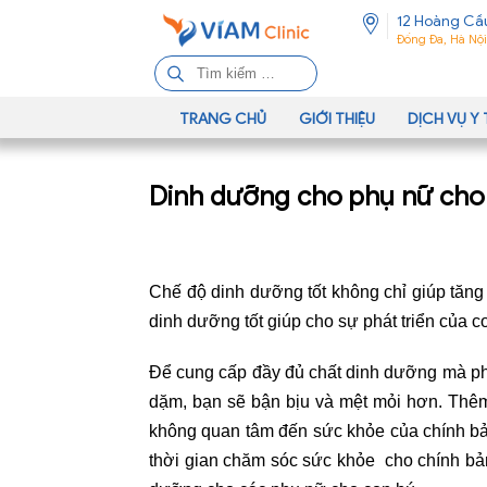
12 Hoàng Cầ
Đống Đa, Hà Nội
T
ì
m
TRANG CHỦ
GIỚI THIỆU
DỊCH VỤ Y 
k
i
Dinh dưỡng cho phụ nữ cho
ế
m
c
h
Chế độ dinh dưỡng tốt không chỉ giúp tăng
o
:
dinh dưỡng tốt giúp cho sự phát triển của 
Để cung cấp đầy đủ chất dinh dưỡng mà ph
dặm, bạn sẽ bận bịu và mệt mỏi hơn. Thêm
không quan tâm đến sức khỏe của chính bản
thời gian chăm sóc sức khỏe cho chính bản