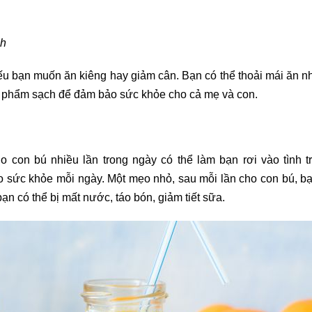
nh
u bạn muốn ăn kiêng hay giảm cân. Bạn có thể thoải mái ăn nh
c phẩm sạch để đảm bảo sức khỏe cho cả mẹ và con.
con bú nhiều lần trong ngày có thể làm bạn rơi vào tình t
ho sức khỏe mỗi ngày. Một mẹo nhỏ, sau mỗi lần cho con bú, b
n có thể bị mất nước, táo bón, giảm tiết sữa.