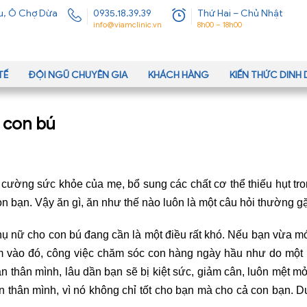
u, Ô Chợ Dừa
0935.18.39.39
Thứ Hai – Chủ Nhật
info@viamclinic.vn
8h00 – 18h00
TẾ
ĐỘI NGŨ CHUYÊN GIA
KHÁCH HÀNG
KIẾN THỨC DIN
 con bú
 cường sức khỏe của mẹ, bổ sung các chất cơ thể thiếu hụt tro
con bạn. Vậy ăn gì, ăn như thế nào luôn là một câu hỏi thường 
ụ nữ cho con bú đang cần là một điều rất khó. Nếu bạn vừa mớ
 vào đó, công việc chăm sóc con hàng ngày hầu như do một mì
 thân mình, lâu dần bạn sẽ bị kiệt sức, giảm cân, luôn mệt m
 thân mình, vì nó không chỉ tốt cho bạn mà cho cả con bạn. 