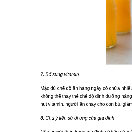
7. Bổ sung vitamin
Mặc dù chế độ ăn hàng ngày có chứa nhiều
không thể thay thế chế độ dinh dưỡng hàng n
hụt vitamin, người ăn chay cho con bú, giả
8. Chú ý tiền sử dị ứng của gia đình
Nếu người thân trong gia đình có tiền sử m