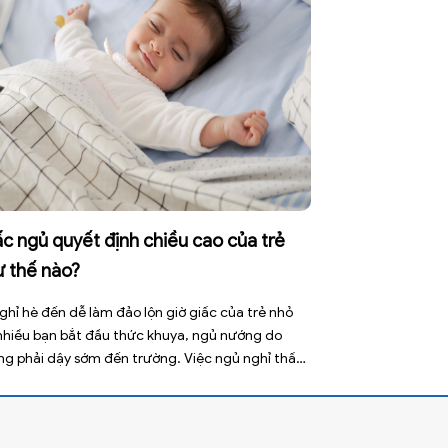
c ngủ quyết định chiều cao của trẻ
ư thế nào?
ghỉ hè đến dễ làm đảo lộn giờ giấc của trẻ nhỏ
 nhiều bạn bắt đầu thức khuya, ngủ nướng do
ng phải dậy sớm đến trường. Việc ngủ nghỉ thất
ờng này tưởng như vô hại nhưng lại ảnh hưởng
 đến sức khỏe, đặc biệt là tầm vóc sau này của