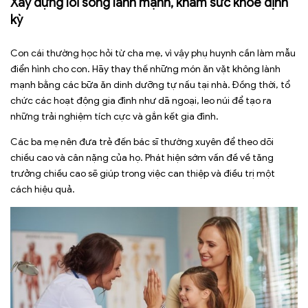
Xây dựng lối sống lành mạnh, khám sức khỏe định
kỳ
Con cái thường học hỏi từ cha mẹ, vì vậy phụ huynh cần làm mẫu
điển hình cho con. Hãy thay thế những món ăn vặt không lành
mạnh bằng các bữa ăn dinh dưỡng tự nấu tại nhà. Đồng thời, tổ
chức các hoạt động gia đình như dã ngoại, leo núi để tạo ra
những trải nghiệm tích cực và gắn kết gia đình.
Các ba mẹ nên đưa trẻ đến bác sĩ thường xuyên để theo dõi
chiều cao và cân nặng của họ. Phát hiện sớm vấn đề về tăng
trưởng chiều cao sẽ giúp trong việc can thiệp và điều trị một
cách hiệu quả.