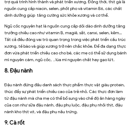
trợ quá trình hình thành và phát triển xương. Đồng thời, thịt gà là
nguồn cung cấp niacin, selen, phốt pho và vitamin B6, các chất
dinh dưỡng giúp tăng cường sức khỏe xương và cơ thể.
Ngũ cốc nguyên hạt là nguồn cung cấp dồi dào dinh dưỡng tăng
trưởng chiều cao như vitamin B, magiê, sắt, canxi, selen, kẽm…
Tất cả đều đóng vai trò quan trọng trong việc phát triển cấu trúc
xương, tế bào và giúp xương trở nên chắc khỏe. Để đa dạng thực
đơn vừa phát triển chiều cao cho bé, các mẹ có thể sử dụng bánh
mì nguyên cám, ngũ cốc, , lúa mì nguyên chất hay gạo lứt.
8. Đậu nành
Đậu nành đứng đầu danh sách thực phẩm thực vật giàu protein,
thúc đẩy sự phát triển chiều cao của trẻ nhỏ. Các thực đơn làm
từ đậu nành mà cha mẹ có thể bổ sung vào chế độ ăn hàng ngày
của con như sữa đậu nành, đậu phụ luộc, đậu phụ nhồi thịt, đậu
nành kho thịt vịt, và đậu phụ nấu trứng.
9. Cà rốt