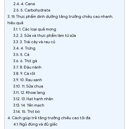
2.4.
4. Canxi
2.5.
5. Carbohydrate
3.
15 Thực phẩm dinh dưỡng tăng trưởng chiều cao nhanh,
hiệu quả
3.1.
1. Các loại quả mọng
3.2.
2. Sữa và thực phẩm làm từ sữa
3.3.
3. Trái cây và rau củ
3.4.
4. Trứng
3.5.
5. Cá
3.6.
6. Thịt gà
3.7.
8. Đậu nành
3.8.
9. Cà rốt
3.9.
10. Rau xanh
3.10.
11. Sữa chua
3.11.
12. Khoai lang
3.12.
13. Hạt hạnh nhân
3.13.
14. Yến mạch
3.14.
15. Thịt bò
4.
Cách giúp trẻ tăng trưởng chiều cao tối đa
4.1.
Ngủ đúng và đủ giấc