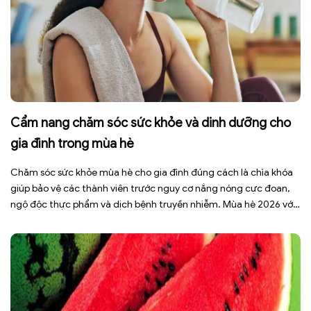
Cẩm nang chăm sóc sức khỏe và dinh dưỡng cho
gia đình trong mùa hè
Chăm sóc sức khỏe mùa hè cho gia đình đúng cách là chìa khóa
giúp bảo vệ các thành viên trước nguy cơ nắng nóng cực đoan,
ngộ độc thực phẩm và dịch bệnh truyền nhiễm. Mùa hè 2026 với
dự báo nhiều đợt nắng nóng kéo dài có thể gây mất nước, kiệt
sức […]