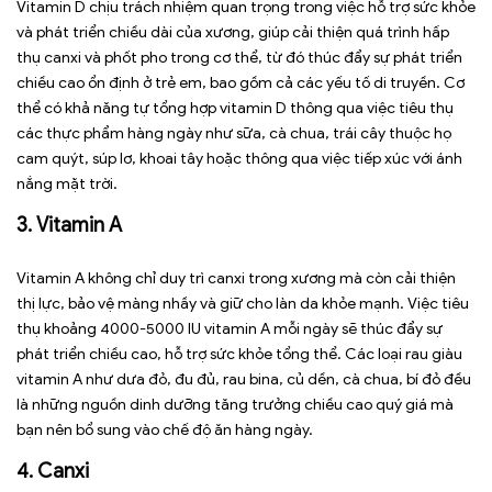
Vitamin D chịu trách nhiệm quan trọng trong việc hỗ trợ sức khỏe
và phát triển chiều dài của xương, giúp cải thiện quá trình hấp
thụ canxi và phốt pho trong cơ thể, từ đó thúc đẩy sự phát triển
chiều cao ổn định ở trẻ em, bao gồm cả các yếu tố di truyền. Cơ
thể có khả năng tự tổng hợp vitamin D thông qua việc tiêu thụ
các thực phẩm hàng ngày như sữa, cà chua, trái cây thuộc họ
cam quýt, súp lơ, khoai tây hoặc thông qua việc tiếp xúc với ánh
nắng mặt trời.
3. Vitamin A
Vitamin A không chỉ duy trì canxi trong xương mà còn cải thiện
thị lực, bảo vệ màng nhầy và giữ cho làn da khỏe mạnh. Việc tiêu
thụ khoảng 4000-5000 IU vitamin A mỗi ngày sẽ thúc đẩy sự
phát triển chiều cao, hỗ trợ sức khỏe tổng thể. Các loại rau giàu
vitamin A như dưa đỏ, đu đủ, rau bina, củ dền, cà chua, bí đỏ đều
là những nguồn dinh dưỡng tăng trưởng chiều cao quý giá mà
bạn nên bổ sung vào chế độ ăn hàng ngày.
4. Canxi