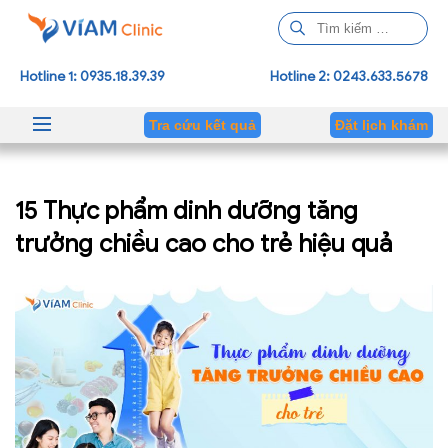
T
ì
m
Hotline 1: 0935.18.39.39
Hotline 2: 0243.633.5678
k
i
Tra cứu kết quả
Đặt lịch khám
ế
m
c
15 Thực phẩm dinh dưỡng tăng
h
o
trưởng chiều cao cho trẻ hiệu quả
: