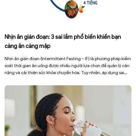
Nhịn ăn gián đoạn: 3 sai lầm phổ biến khiến bạn
càng ăn càng mập
Nhịn ăn gián đoạn (Intermittent Fasting – IF) là phương pháp kiểm
soát thời gian ăn uống được nhiều người lựa chọn để quản lý cân
nặng và cải thiện sức khỏe chuyển hóa. Tuy nhiên, áp dụng sai
cách không những làm giảm hiệu quả giảm cân mà còn gây kiệt
sức, mất cơ […]