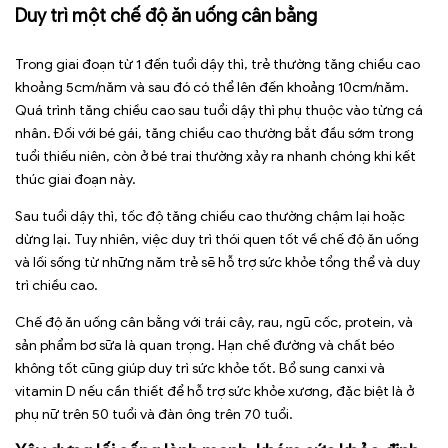
Duy trì một chế độ ăn uống cân bằng
Trong giai đoạn từ 1 đến tuổi dậy thì, trẻ thường tăng chiều cao
khoảng 5cm/năm và sau đó có thể lên đến khoảng 10cm/năm.
Quá trình tăng chiều cao sau tuổi dậy thì phụ thuộc vào từng cá
nhân. Đối với bé gái, tăng chiều cao thường bắt đầu sớm trong
tuổi thiếu niên, còn ở bé trai thường xảy ra nhanh chóng khi kết
thúc giai đoạn này.
Sau tuổi dậy thì, tốc độ tăng chiều cao thường chậm lại hoặc
dừng lại. Tuy nhiên, việc duy trì thói quen tốt về chế độ ăn uống
và lối sống từ những năm trẻ sẽ hỗ trợ sức khỏe tổng thể và duy
trì chiều cao.
Chế độ ăn uống cân bằng với trái cây, rau, ngũ cốc, protein, và
sản phẩm bơ sữa là quan trọng. Hạn chế đường và chất béo
không tốt cũng giúp duy trì sức khỏe tốt. Bổ sung canxi và
vitamin D nếu cần thiết để hỗ trợ sức khỏe xương, đặc biệt là ở
phụ nữ trên 50 tuổi và đàn ông trên 70 tuổi.