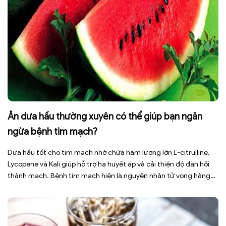
Ăn dưa hấu thường xuyên có thể giúp bạn ngăn
ngừa bệnh tim mạch?
Dưa hấu tốt cho tim mạch nhờ chứa hàm lượng lớn L-citrulline,
Lycopene và Kali giúp hỗ trợ hạ huyết áp và cải thiện độ đàn hồi
thành mạch. Bệnh tim mạch hiện là nguyên nhân tử vong hàng
đầu toàn cầu, tuy nhiên việc điều chỉnh chế độ ăn uống hằng
ngày có thể […]