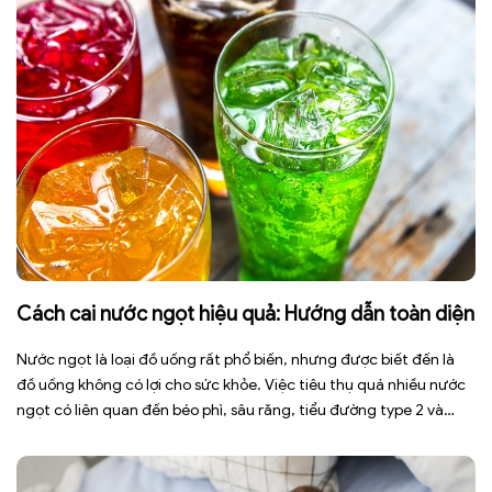
Cách cai nước ngọt hiệu quả: Hướng dẫn toàn diện
Nước ngọt là loại đồ uống rất phổ biến, nhưng được biết đến là
đồ uống không có lợi cho sức khỏe. Việc tiêu thụ quá nhiều nước
ngọt có liên quan đến béo phì, sâu răng, tiểu đường type 2 và
nhiều bệnh mạn tính khác. Tuy nhiên, việc bỏ nước ngọt không
chỉ […]