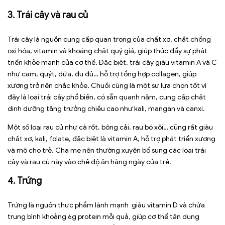
3. Trái cây và rau củ
Trái cây là nguồn cung cấp quan trọng của chất xơ, chất chống
oxi hóa, vitamin và khoáng chất quý giá, giúp thúc đẩy sự phát
triển khỏe mạnh của cơ thể. Đặc biệt, trái cây giàu vitamin A và C
như cam, quýt, dứa, đu đủ… hỗ trợ tổng hợp collagen, giúp
xương trở nên chắc khỏe. Chuối cũng là một sự lựa chọn tốt vì
đây là loại trái cây phổ biến, có sẵn quanh năm, cung cấp chất
dinh dưỡng tăng trưởng chiều cao như kali, mangan và canxi.
Một số loại rau củ như cà rốt, bông cải, rau bó xôi… cũng rất giàu
chất xơ, kali, folate, đặc biệt là vitamin A, hỗ trợ phát triển xương
và mô cho trẻ. Cha mẹ nên thường xuyên bổ sung các loại trái
cây và rau củ này vào chế độ ăn hàng ngày của trẻ.
4. Trứng
Trứng là nguồn thực phẩm lành mạnh giàu vitamin D và chứa
trung bình khoảng 6g protein mỗi quả, giúp cơ thể tận dụng