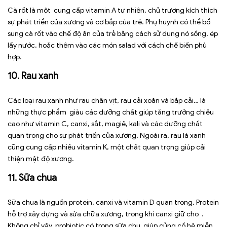
Cà rốt là một cung cấp vitamin A tự nhiên, chủ trương kích thích
sự phát triển của xương và cơ bắp của trẻ. Phụ huynh có thể bổ
sung cà rốt vào chế độ ăn của trẻ bằng cách sử dụng nó sống, ép
lấy nước, hoặc thêm vào các món salad với cách chế biến phù
hợp.
10. Rau xanh
Các loại rau xanh như rau chân vịt, rau cải xoăn và bắp cải… là
những thực phẩm giàu các dưỡng chất giúp tăng trưởng chiều
cao như vitamin C, canxi, sắt, magiê, kali và các dưỡng chất
quan trọng cho sự phát triển của xương. Ngoài ra, rau lá xanh
cũng cung cấp nhiều vitamin K, một chất quan trọng giúp cải
thiện mật độ xương.
11. Sữa chua
Sữa chua là nguồn protein, canxi và vitamin D quan trọng. Protein
hỗ trợ xây dựng và sửa chữa xương, trong khi canxi giữ cho .
Không chỉ vậy, probiotic có trong sữa chu giúp củng cố hệ miễn