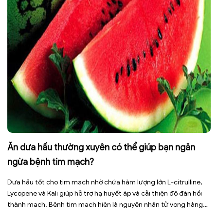
Ăn dưa hấu thường xuyên có thể giúp bạn ngăn
ngừa bệnh tim mạch?
Dưa hấu tốt cho tim mạch nhờ chứa hàm lượng lớn L-citrulline,
Lycopene và Kali giúp hỗ trợ hạ huyết áp và cải thiện độ đàn hồi
thành mạch. Bệnh tim mạch hiện là nguyên nhân tử vong hàng
đầu toàn cầu, tuy nhiên việc điều chỉnh chế độ ăn uống hằng