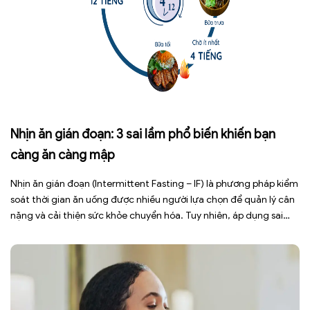
Nhịn ăn gián đoạn: 3 sai lầm phổ biến khiến bạn
càng ăn càng mập
Nhịn ăn gián đoạn (Intermittent Fasting – IF) là phương pháp kiểm
soát thời gian ăn uống được nhiều người lựa chọn để quản lý cân
nặng và cải thiện sức khỏe chuyển hóa. Tuy nhiên, áp dụng sai
cách không những làm giảm hiệu quả giảm cân mà còn gây kiệt
sức, mất cơ […]