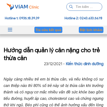
T
ì
m
Hotline 1: 0935.18.39.39
Hotline 2: 0243.633.5678
k
i
Tra cứu kết quả
Đặt lịch khám
ế
m
c
Hướng dẫn quản lý cân nặng cho trẻ
h
o
thừa cân
:
23/12/2021 -
Kiến thức dinh dưỡng
Ngày càng nhiều trẻ em bị thừa cân, và nếu không có sự
can thiệp nào thì 80% số trẻ này sẽ bị thừa cân khi trưởng
thành và có nguy cơ mắc nhiều vấn đề sức khỏe bao gồm
tiểu đường, huyết áp cao, cholesterol cao và chứng ngưng
thở khi ngủ. Béo phì cũng có thể ảnh hưởng xấu đến lòng