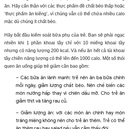
ăn. Hãy cẩn thận với các thực phẩm đề chất béo thấp hoặc
‘thực phẩm ăn kiêng’, vì chúng vẫn có thể chứa nhiều calo
mặc dù chúng ít chất béo.
Hãy bắt đầu kiểm soát bữa phụ của trẻ. Bạn sẽ phải ngạc
nhiên khi 1 phần khoai tây chỉ với 10 miếng khoai tây
nhưng có năng lượng 200 kcal.
Và nếu ăn hết cả túi khoai
tây chiên năng lượng có thể lên đến 1000 calo.
Một số thói
quen ăn uống giúp trẻ giảm cân bao gồm:
– Các bữa ăn lành mạnh: trẻ nên ăn ba bữa chính
mỗi ngày, giảm lượng chất béo. Nên chế biến các
món nướng hấp thay vì chiên dầu mỡ. Cho trẻ ăn
giảm thịt và tăng rau củ.
– Giảm lượng ăn: với các món ăn chính hay món
tráng miệng không nên cho trẻ ăn thêm. Trẻ có thể
ăn thêm rau hay salad nếu vẫn cảm thấy đói.