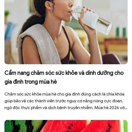
Cẩm nang chăm sóc sức khỏe và dinh dưỡng cho
gia đình trong mùa hè
Chăm sóc sức khỏe mùa hè cho gia đình đúng cách là chìa khóa
giúp bảo vệ các thành viên trước nguy cơ nắng nóng cực đoan,
ngộ độc thực phẩm và dịch bệnh truyền nhiễm. Mùa hè 2026 với
dự báo nhiều đợt nắng nóng kéo dài có thể gây mất nước, kiệt
sức […]