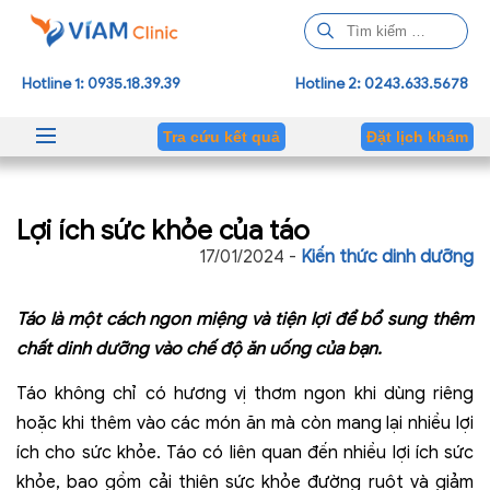
T
ì
m
Hotline 1: 0935.18.39.39
Hotline 2: 0243.633.5678
k
i
Tra cứu kết quả
Đặt lịch khám
ế
m
c
Lợi ích sức khỏe của táo
h
o
17/01/2024 -
Kiến thức dinh dưỡng
:
Táo là một cách ngon miệng và tiện lợi để bổ sung thêm
chất dinh dưỡng vào chế độ ăn uống của bạn.
Táo không chỉ có hương vị thơm ngon khi dùng riêng
hoặc khi thêm vào các món ăn mà còn mang lại nhiều lợi
ích cho sức khỏe. Táo có liên quan đến nhiều lợi ích sức
khỏe, bao gồm cải thiện sức khỏe đường ruột và giảm