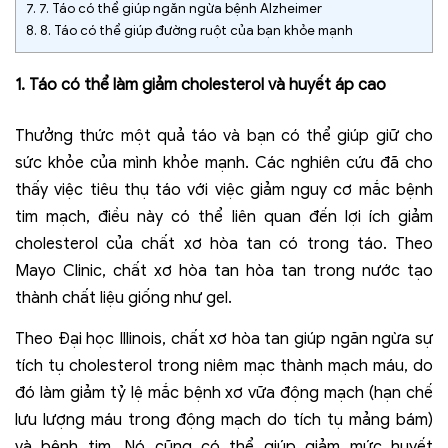
7.
7. Táo có thể giúp ngăn ngừa bệnh Alzheimer
8.
8. Táo có thể giúp đường ruột của bạn khỏe mạnh
1. Táo có thể làm giảm cholesterol và huyết áp cao
Thưởng thức một quả táo và bạn có thể giúp giữ cho
sức khỏe của mình khỏe mạnh. Các nghiên cứu đã cho
thấy việc tiêu thụ táo với việc giảm nguy cơ mắc bệnh
tim mạch, điều này có thể liên quan đến lợi ích giảm
cholesterol của chất xơ hòa tan có trong táo. Theo
Mayo Clinic, chất xơ hòa tan hòa tan trong nước tạo
thành chất liệu giống như gel.
Theo Đại học Illinois, chất xơ hòa tan giúp ngăn ngừa sự
tích tụ cholesterol trong niêm mạc thành mạch máu, do
đó làm giảm tỷ lệ mắc bệnh xơ vữa động mạch (hạn chế
lưu lượng máu trong động mạch do tích tụ mảng bám)
và bệnh tim. Nó cũng có thể giúp giảm mức huyết