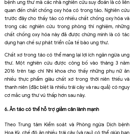
bệnh ung thư mà các nhà nghiên cứu suy đoán là có liên
quan đến chất chống oxy hóa có trong táo. Nghiên cứu
trước đây cho thấy táo có nhiều chất chống oxy hóa và
trong các nghiên cứu trong phòng thí nghiệm, những
chất chống oxy hóa này đã được chứng minh là có tác
dụng hạn chế sự phát triển của tế bào ung thư.
Chất xơ trong táo có thể mang lại lợi ích ngăn ngừa ung
thư. Một nghiên cứu được công bố vào tháng 3 năm
2016 trên tạp chí Nhi khoa cho thấy những phụ nữ ăn
nhiều thực phẩm giàu chất xơ trong thời niên thiếu và
thanh niên (đặc biệt là nhiều trái cây và rau quả) có nguy
cơ mắc ung thư vú thấp hơn sau này.
6. Ăn
t
áo
c
ó
t
hể
h
ỗ
t
rợ
g
iảm
c
ân
l
ành
m
ạnh
Theo Trung tâm Kiểm soát và Phòng ngừa Dịch bệnh
Hoa Kỳ, chế độ ăn nhiều trái cây (và rau) có thể giúp bạn