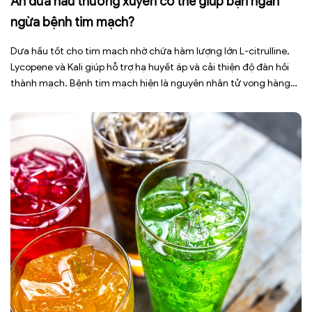
Ăn dưa hấu thường xuyên có thể giúp bạn ngăn
ngừa bệnh tim mạch?
Dưa hấu tốt cho tim mạch nhờ chứa hàm lượng lớn L-citrulline,
Lycopene và Kali giúp hỗ trợ hạ huyết áp và cải thiện độ đàn hồi
thành mạch. Bệnh tim mạch hiện là nguyên nhân tử vong hàng
đầu toàn cầu, tuy nhiên việc điều chỉnh chế độ ăn uống hằng
ngày có thể […]