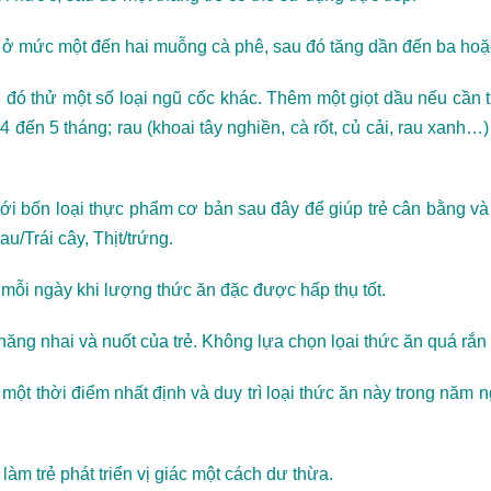
ạn ở mức một đến hai muỗng cà phê, sau đó tăng dần đến ba ho
 đó thử một số loại ngũ cốc khác. Thêm một giọt dầu nếu cần t
c 4 đến 5 tháng; rau (khoai tây nghiền, cà rốt, củ cải, rau xan
 với bốn loại thực phẩm cơ bản sau đây để giúp trẻ cân bằng 
u/Trái cây, Thịt/trứng.
ỗi ngày khi lượng thức ăn đặc được hấp thụ tốt.
ăng nhai và nuốt của trẻ. Không lựa chọn lọai thức ăn quá rắn 
một thời điểm nhất định và duy trì loại thức ăn này trong năm n
m trẻ phát triển vị giác một cách dư thừa.