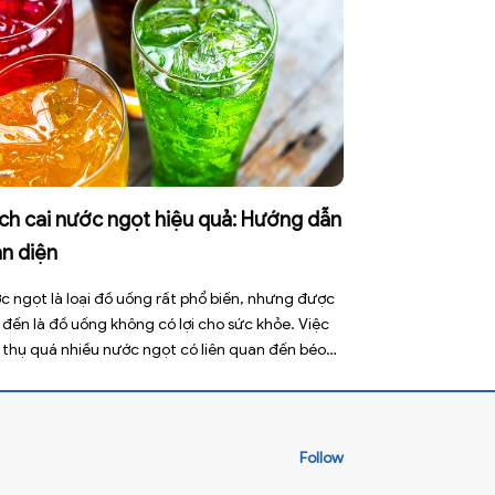
ch cai nước ngọt hiệu quả: Hướng dẫn
àn diện
c ngọt là loại đồ uống rất phổ biến, nhưng được
 đến là đồ uống không có lợi cho sức khỏe. Việc
u thụ quá nhiều nước ngọt có liên quan đến béo
, sâu răng, tiểu đường type 2 và nhiều bệnh mạn
 khác. Tuy nhiên, việc bỏ nước ngọt không chỉ […]
Follow