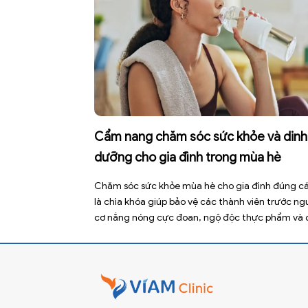
Cẩm nang chăm sóc sức khỏe và dinh
dưỡng cho gia đình trong mùa hè
Chăm sóc sức khỏe mùa hè cho gia đình đúng c
là chìa khóa giúp bảo vệ các thành viên trước ng
cơ nắng nóng cực đoan, ngộ độc thực phẩm và 
bệnh truyền nhiễm. Mùa hè 2026 với dự báo nhiề
đợt nắng nóng kéo dài có thể gây mất nước, kiệ
sức […]