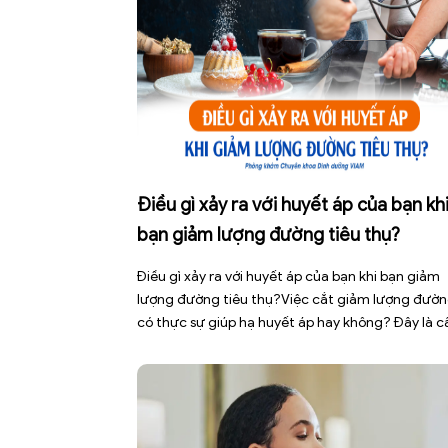
Điều gì xảy ra với huyết áp của bạn kh
bạn giảm lượng đường tiêu thụ?
Điều gì xảy ra với huyết áp của bạn khi bạn giảm
lượng đường tiêu thụ?Việc cắt giảm lượng đườ
có thực sự giúp hạ huyết áp hay không? Đây là c
hỏi được rất nhiều người bệnh tăng huyết áp cũ
như những ai đang quan tâm đến lối sống lành 
đặt ra. […]