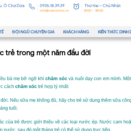
u, Ô Chợ Dừa
0935.18.39.39
Thứ Hai – Chủ Nhật
info@viamclinic.vn
8h00 – 18h00
TẾ
ĐỘI NGŨ CHUYÊN GIA
KHÁCH HÀNG
KIẾN THỨC DIN
c trẻ trong một năm đầu đời
iều bà mẹ bỡ ngỡ khi
chăm sóc
và nuôi dạy con em mình. Một 
ợc cách
chăm sóc
trẻ hợp lý nhất:
ầu đời. Nếu sữa mẹ không đủ, hãy cho trẻ sử dụng thêm sữa cô
áng tuổi.
giác của trẻ được giới thiệu về các loại nước ép. Nước cam ho
 nước, sau đó một tháng trẻ có thể sử dụng trực tiếp.