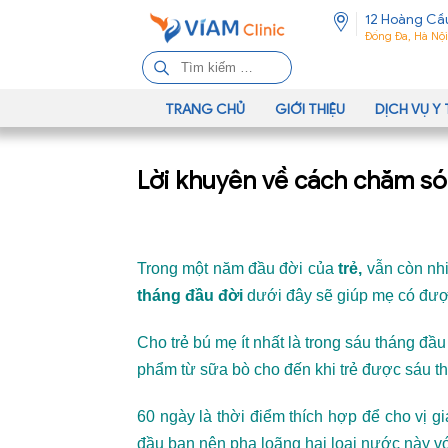
12 Hoàng Cầ
Đống Đa, Hà Nội
T
ì
m
TRANG CHỦ
GIỚI THIỆU
DỊCH VỤ Y 
k
i
Lời khuyên về cách chăm só
ế
m
c
h
Trong một năm đầu đời của
trẻ,
vẫn còn nh
o
:
tháng đầu đời
dưới đây sẽ giúp mẹ có đư
Cho trẻ bú mẹ ít nhất là trong sáu tháng đ
phẩm từ sữa bò cho đến khi trẻ được sáu th
60 ngày là thời điểm thích hợp để cho vị 
đầu bạn nên pha loãng hai loại nước này với