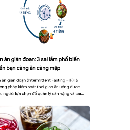
n ăn gián đoạn: 3 sai lầm phổ biến
iến bạn càng ăn càng mập
 ăn gián đoạn (Intermittent Fasting – IF) là
ơng pháp kiểm soát thời gian ăn uống được
ều người lựa chọn để quản lý cân nặng và cải
ện sức khỏe chuyển hóa. Tuy nhiên, áp dụng sai
h không những làm giảm hiệu quả giảm cân mà
gây kiệt sức, mất cơ […]