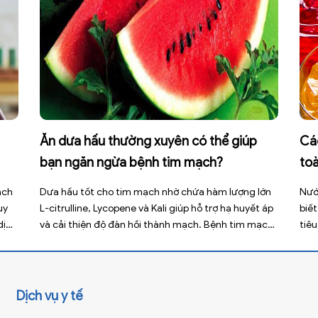
Ăn dưa hấu thường xuyên có thể giúp
Cá
bạn ngăn ngừa bệnh tim mạch?
to
ách
Dưa hấu tốt cho tim mạch nhờ chứa hàm lượng lớn
Nướ
uy
L-citrulline, Lycopene và Kali giúp hỗ trợ hạ huyết áp
biết
dịch
và cải thiện độ đàn hồi thành mạch. Bệnh tim mạch
tiê
u
hiện là nguyên nhân tử vong hàng đầu toàn cầu, tuy
phì
t
nhiên việc điều chỉnh chế độ ăn uống hằng ngày có
tính
thể […]
Dịch vụ y tế