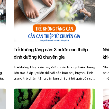
i
Trẻ không tăng cân: 3 bước can thiệp
Nhị
dinh dưỡng từ chuyên gia
kh
Trẻ không tăng cân hay đứng cân trong nhiều tháng
Nhịn
ng
liên tục là áp lực lớn đối với các bậc phụ huynh. Tình
phư
âu
trạng trẻ chậm tăng cân bản chất là hệ quả của sự
nhi
ng
mất cân bằng giữa năng lượng nạp vào và năng
thi
mạnh
lượng tiêu hao. Thay vì tự ý dùng các loại […]
các
còn 