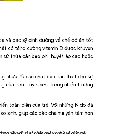
hoa và bác sỹ dinh dưỡng về chế độ ăn tốt
 chất có tăng cường vitamin D được khuyên
ền sử thừa cân béo phì, huyết áp cao hoặc
ông chứa đủ các chất béo cần thiết cho sự
ng của con. Tuy nhiên, trong nhiều trường
ển toàn diện của trẻ. Với những lý do đã
ẻ sơ sinh, giúp các bậc cha mẹ yên tâm hơn
 đong đầy
với vô số phần quà ý nghĩa và giúp trẻ