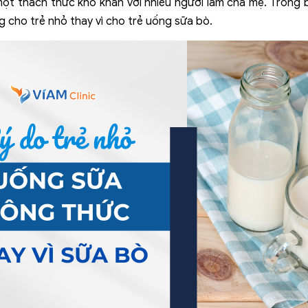
ột thách thức khó khăn với nhiều người làm cha mẹ. Trong bà
g cho trẻ nhỏ thay vì cho trẻ uống sữa bò.