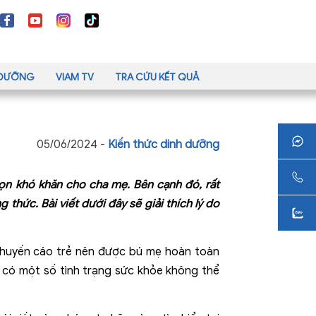
H DƯỠNG
VIAM TV
TRA CỨU KẾT QUẢ
05/06/2024 -
Kiến thức dinh dưỡng
họn khó khăn cho cha mẹ. Bên cạnh đó, rất
hức. Bài viết dưới đây sẽ giải thích lý do
 khuyến cáo trẻ nên được bú mẹ hoàn toàn
 có một số tình trạng sức khỏe không thể