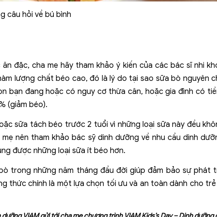
ng câu hỏi về bú bình
 ăn đặc, cha mẹ hãy tham khảo ý kiến của các bác sĩ nhi k
 hàm lượng chất béo cao, đó là lý do tại sao sữa bò nguyên
 con bạn đang hoặc có nguy cơ thừa cân, hoặc gia đình có ti
% (giảm béo).
oặc sữa tách béo trước 2 tuổi vì những loại sữa này đều kh
ha mẹ nên tham khảo bác sỹ dinh dưỡng về nhu cầu dinh dưỡ
ụng được những loại sữa ít béo hơn.
 bò trong những năm tháng đầu đời giúp đảm bảo sự phát tri
ông thức chính là một lựa chọn tối ưu và an toàn dành cho tr
 dưỡng VIAM gửi tới cha mẹ chương trình
VIAM Kids’s Day – Dinh dưỡng