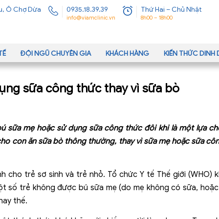
u, Ô Chợ Dừa
0935.18.39.39
Thứ Hai – Chủ Nhật
info@viamclinic.vn
8h00 – 18h00
TẾ
ĐỘI NGŨ CHUYÊN GIA
KHÁCH HÀNG
KIẾN THỨC DIN
ụng sữa công thức thay vì sữa bò
 bú sữa mẹ hoặc sử dụng sữa công thức đôi khi là một lựa c
ho con ăn sữa bò thông thường, thay vì sữa mẹ hoặc sữa công t
h cho trẻ sơ sinh và trẻ nhỏ. Tổ chức Y tế Thế giới (WHO)
một số trẻ không được bú sữa mẹ (do mẹ không có sữa, hoặc
hay thế.