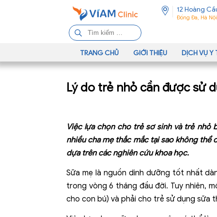
12 Hoàng Cầ
Đống Đa, Hà Nội
T
ì
m
TRANG CHỦ
GIỚI THIỆU
DỊCH VỤ Y 
k
i
Lý do trẻ nhỏ cần được sử d
ế
m
c
h
Việc lựa chọn cho trẻ sơ sinh và trẻ nhỏ
o
nhiều cha mẹ thắc mắc tại sao không thể c
:
dựa trên các nghiên cứu khoa học.
Sữa mẹ là nguồn dinh dưỡng tốt nhất dàn
trong vòng 6 tháng đầu đời. Tuy nhiên, 
cho con bú) và phải cho trẻ sử dụng sữa t