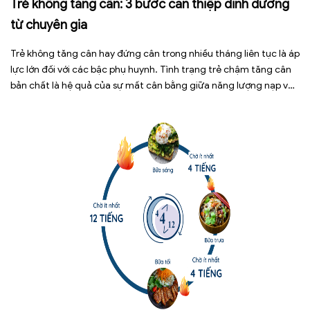
Trẻ không tăng cân: 3 bước can thiệp dinh dưỡng
từ chuyên gia
Trẻ không tăng cân hay đứng cân trong nhiều tháng liên tục là áp
lực lớn đối với các bậc phụ huynh. Tình trạng trẻ chậm tăng cân
bản chất là hệ quả của sự mất cân bằng giữa năng lượng nạp vào
và năng lượng tiêu hao. Thay vì tự ý dùng các loại […]