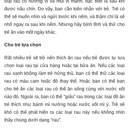
loại rau có hương vị và mùi vị mạnh, đặc biệt là sau khi
được nấu chín. Do vậy, bạn cần kiên nhẫn với trẻ. Trẻ có
thể sẽ muốn nhìn và ngửi trước khi nếm, và thậm chí là sẽ
nhổ ngay ra sau khi nếm. Nhưng hãy bình tĩnh và thử cho
trẻ ăn vào một ngày khác.
Cho trẻ lựa chọn
Rất nhiều trẻ sẽ trở nên thích ăn rau nếu trẻ được tự lựa
chọn loại rau tại cửa hàng hoặc tại bữa ăn. Nếu các loại
rau xanh không làm trẻ hứng thú, bạn có thể thử các loại
rau có màu cam hoặc đỏ thay thế. Hoặc bạn có thể bạn
cho trẻ ăn các loại rau có thể ăn sống cùng với nước xốt
nào đó. Ngoài ra, bạn có thể “giấu” rau trong các loại đồ ăn
trẻ thích như bánh mì nướng hoặc nước xốt mì ý. Trẻ sẽ
khó có thể phát hiện ra các loại rau này nếu không nhìn
thấy chúng dưới dạng “rau”.