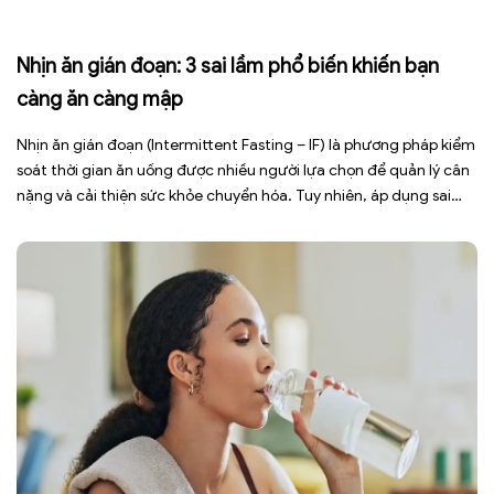
Nhịn ăn gián đoạn: 3 sai lầm phổ biến khiến bạn
càng ăn càng mập
Nhịn ăn gián đoạn (Intermittent Fasting – IF) là phương pháp kiểm
soát thời gian ăn uống được nhiều người lựa chọn để quản lý cân
nặng và cải thiện sức khỏe chuyển hóa. Tuy nhiên, áp dụng sai
cách không những làm giảm hiệu quả giảm cân mà còn gây kiệt
sức, mất cơ […]