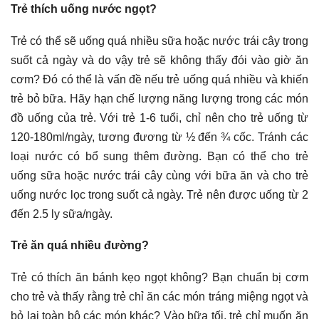
Trẻ thích uống nước ngọt?
Trẻ có thể sẽ uống quá nhiều sữa hoặc nước trái cây trong
suốt cả ngày và do vậy trẻ sẽ không thấy đói vào giờ ăn
cơm? Đó có thể là vấn đề nếu trẻ uống quá nhiều và khiến
trẻ bỏ bữa. Hãy hạn chế lượng năng lượng trong các món
đồ uống của trẻ. Với trẻ 1-6 tuổi, chỉ nên cho trẻ uống từ
120-180ml/ngày, tương đương từ ½ đến ¾ cốc. Tránh các
loại nước có bổ sung thêm đường. Bạn có thể cho trẻ
uống sữa hoặc nước trái cây cùng với bữa ăn và cho trẻ
uống nước lọc trong suốt cả ngày. Trẻ nên được uống từ 2
đến 2.5 ly sữa/ngày.
Trẻ ăn quá nhiều đường?
Trẻ có thích ăn bánh kẹo ngọt không? Bạn chuẩn bị cơm
cho trẻ và thấy rằng trẻ chỉ ăn các món tráng miệng ngọt và
bỏ lại toàn bộ các món khác? Vào bữa tối, trẻ chỉ muốn ăn