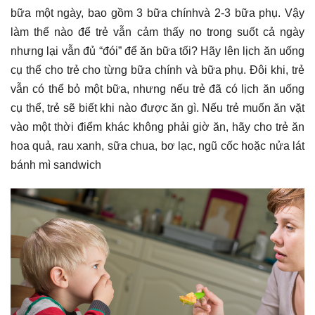
bữa một ngày, bao gồm 3 bữa chínhvà 2-3 bữa phụ. Vậy
làm thể nào để trẻ vẫn cảm thấy no trong suốt cả ngày
nhưng lại vẫn đủ “đói” để ăn bữa tối? Hãy lên lịch ăn uống
cụ thể cho trẻ cho từng bữa chính và bữa phụ. Đôi khi, trẻ
vẫn có thể bỏ một bữa, nhưng nếu trẻ đã có lịch ăn uống
cụ thể, trẻ sẽ biết khi nào được ăn gì. Nếu trẻ muốn ăn vặt
vào một thời điểm khác không phải giờ ăn, hãy cho trẻ ăn
hoa quả, rau xanh, sữa chua, bơ lạc, ngũ cốc hoặc nửa lát
bánh mì sandwich