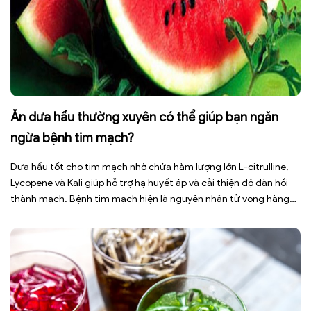
Ăn dưa hấu thường xuyên có thể giúp bạn ngăn
ngừa bệnh tim mạch?
Dưa hấu tốt cho tim mạch nhờ chứa hàm lượng lớn L-citrulline,
Lycopene và Kali giúp hỗ trợ hạ huyết áp và cải thiện độ đàn hồi
thành mạch. Bệnh tim mạch hiện là nguyên nhân tử vong hàng
đầu toàn cầu, tuy nhiên việc điều chỉnh chế độ ăn uống hằng
ngày có thể […]