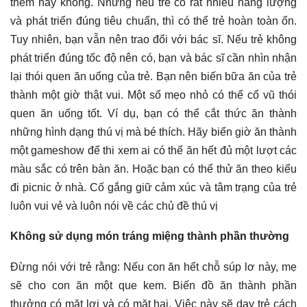
thêm hay không. Nhưng nếu trẻ có rất nhiều năng lượng
và phát triển đúng tiêu chuẩn, thì có thể trẻ hoàn toàn ổn.
Tuy nhiên, bạn vẫn nên trao đổi với bác sĩ. Nếu trẻ không
phát triển đúng tốc độ nên có, bạn và bác sĩ cần nhìn nhận
lại thói quen ăn uống của trẻ. Bạn nên biến bữa ăn của trẻ
thành một giờ thật vui. Một số mẹo nhỏ có thể cổ vũ thói
quen ăn uống tốt. Ví dụ, bạn có thể cắt thức ăn thành
những hình dạng thú vị mà bé thích. Hãy biến giờ ăn thành
một gameshow để thi xem ai có thể ăn hết đủ một lượt các
màu sắc có trên bàn ăn. Hoặc bạn có thể thử ăn theo kiểu
đi picnic ở nhà. Cố gắng giữ cảm xúc và tâm trạng của trẻ
luôn vui vẻ và luôn nói về các chủ đề thú vị
Không sử dụng món tráng miệng thành phần thường
Đừng nói với trẻ rằng: Nếu con ăn hết chỗ súp lơ này, mẹ
sẽ cho con ăn một que kem. Biến đồ ăn thành phần
thưởng có mặt lợi và có mặt hại. Việc này sẽ dạy trẻ cách