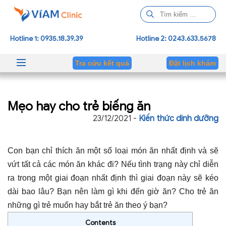
T
ì
m
Hotline 1: 0935.18.39.39
Hotline 2: 0243.633.5678
k
i
Tra cứu kết quả
Đặt lịch khám
ế
m
c
Mẹo hay cho trẻ biếng ăn
h
o
23/12/2021 -
Kiến thức dinh dưỡng
:
Con bạn chỉ thích ăn một số loại món ăn nhất định và sẽ
vứt tất cả các món ăn khác đi? Nếu tình trạng này chỉ diễn
ra trong một giai đoạn nhất định thì giai đoạn này sẽ kéo
dài bao lâu? Bạn nên làm gì khi đến giờ ăn? Cho trẻ ăn
những gì trẻ muốn hay bắt trẻ ăn theo ý bạn?
Contents