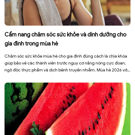
Cẩm nang chăm sóc sức khỏe và dinh dưỡng cho
gia đình trong mùa hè
Chăm sóc sức khỏe mùa hè cho gia đình đúng cách là chìa khóa
giúp bảo vệ các thành viên trước nguy cơ nắng nóng cực đoan,
ngộ độc thực phẩm và dịch bệnh truyền nhiễm. Mùa hè 2026 với
dự báo nhiều đợt nắng nóng kéo dài có thể gây mất nước, kiệt
sức […]