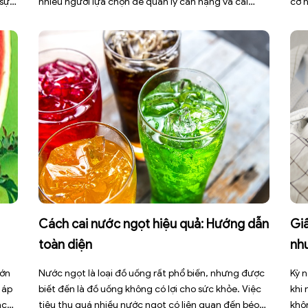
 sự
nhiều người lựa chọn để quản lý cân nặng và cải
cơ 
thiện sức khỏe chuyển hóa. Tuy nhiên, áp dụng sai
bện
cách không những làm giảm hiệu quả giảm cân mà
đợt
còn gây kiệt sức, mất cơ […]
sức 
Cách cai nước ngọt hiệu quả: Hướng dẫn
Giấ
toàn diện
nh
lớn
Nước ngọt là loại đồ uống rất phổ biến, nhưng được
Kỳ n
 áp
biết đến là đồ uống không có lợi cho sức khỏe. Việc
khi
ạch
tiêu thụ quá nhiều nước ngọt có liên quan đến béo
khô