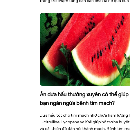
trạng trẻ chậm tăng cân bản chất là hệ quả của
mất cân bằng giữa năng lượng nạp vào và năng
lượng tiêu hao. Thay vì tự ý dùng các loại […]
Ăn dưa hấu thường xuyên có thể giúp
bạn ngăn ngừa bệnh tim mạch?
Dưa hấu tốt cho tim mạch nhờ chứa hàm lượng 
L-citrulline, Lycopene và Kali giúp hỗ trợ hạ huyết
và cải thiện độ đàn hồi thành mạch. Bệnh tim m