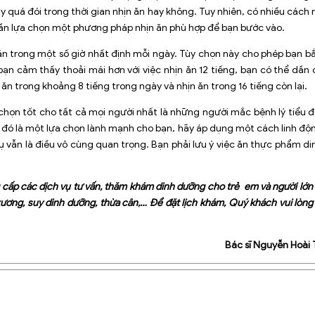
y quá đói trong thời gian nhịn ăn hay không. Tuy nhiên, có nhiều cách 
ần lựa chọn một phương pháp nhịn ăn phù hợp để bạn bước vào.
ăn trong một số giờ nhất định mỗi ngày. Tùy chọn này cho phép bạn bắ
 bạn cảm thấy thoải mái hơn với việc nhịn ăn 12 tiếng, bạn có thể dần 
 ăn trong khoảng 8 tiếng trong ngày và nhịn ăn trong 16 tiếng còn lại.
chọn tốt cho tất cả mọi người nhất là những người mắc bệnh lý tiểu đ
u đó là một lựa chọn lành mạnh cho bạn, hãy áp dụng một cách linh độn
 vẫn là điều vô cùng quan trọng. Bạn phải lưu ý việc ăn thực phẩm d
ấp các dịch vụ tư vấn, thăm
khám dinh dưỡng
cho trẻ em và người lớn 
xương, suy dinh dưỡng, thừa cân,… Để đặt lịch khám, Quý khách vui lòng
Bác sĩ Nguyễn Hoài