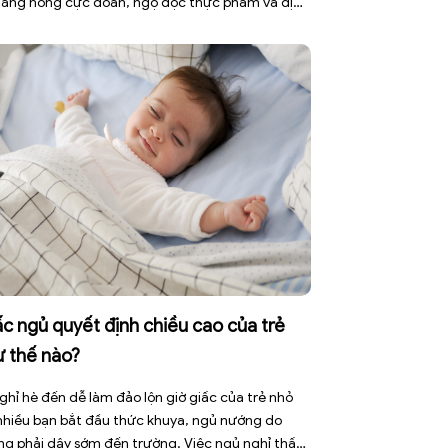
nắng nóng cực đoan, ngộ độc thực phẩm và dịch
h truyền nhiễm. Mùa hè 2026 với dự báo nhiều
 nắng nóng kéo dài có thể gây mất nước, kiệt
[…]
c ngủ quyết định chiều cao của trẻ
ư thế nào?
ghỉ hè đến dễ làm đảo lộn giờ giấc của trẻ nhỏ
 nhiều bạn bắt đầu thức khuya, ngủ nướng do
ng phải dậy sớm đến trường. Việc ngủ nghỉ thất