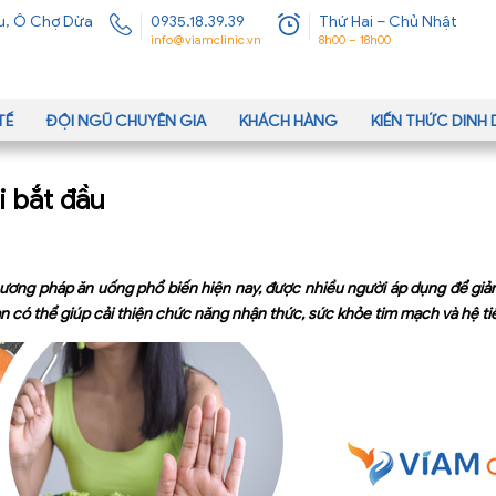
u, Ô Chợ Dừa
0935.18.39.39
Thứ Hai – Chủ Nhật
info@viamclinic.vn
8h00 – 18h00
TẾ
ĐỘI NGŨ CHUYÊN GIA
KHÁCH HÀNG
KIẾN THỨC DIN
i bắt đầu
hương pháp ăn uống phổ biến hiện nay, được nhiều người áp dụng để giảm
 có thể giúp cải thiện chức năng nhận thức, sức khỏe tim mạch và hệ ti