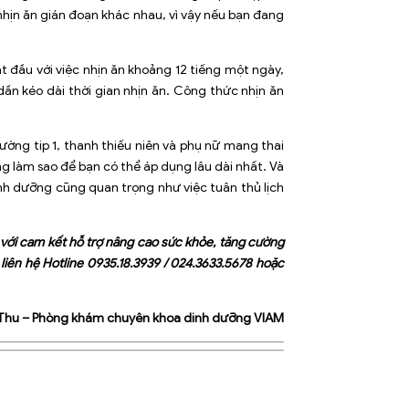
nhịn ăn gián đoạn khác nhau, vì vậy nếu bạn đang
t đầu với việc nhịn ăn khoảng 12 tiếng một ngày,
dần kéo dài thời gian nhịn ăn. Công thức nhịn ăn
ường tip 1, thanh thiếu niên và phụ nữ mang thai
g làm sao để bạn có thể áp dụng lâu dài nhất. Và
inh dưỡng cũng quan trọng như việc tuân thủ lịch
với cam kết hỗ trợ nâng cao sức khỏe, tăng cường
 liên hệ Hotline
0935.18.3939
/
024.3633.5678
hoặc
 Thu – Phòng khám chuyên khoa dinh dưỡng VIAM