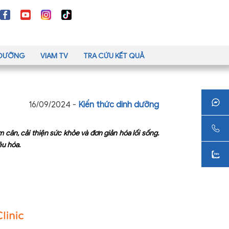
H DƯỠNG
VIAM TV
TRA CỨU KẾT QUẢ
16/09/2024 -
Kiến thức dinh dưỡng
 cân, cải thiện sức khỏe và đơn giản hóa lối sống.
êu hóa.