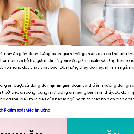
ử nhịn ăn gián đoạn. Bằng cách giảm thời gian ăn, bạn có thể tiêu th
hormone và hỗ trợ giảm cân. Ngoài việc giảm insulin và tăng hormone
ột hormone đốt cháy chất béo. Do những thay đổi này, nhịn ăn ngắn h
ời gian được sử dụng để nhịn ăn gián đoạn có thể ảnh hưởng đến giấc
ạt bởi việc ăn uống, cũng như lượng ánh sáng bạn nhìn thấy. Do đó, 
o cơ thể. Nếu mục tiêu của bạn là ngủ ngon thì việc nhịn ăn gián đoạn
 thể kiểm soát việc ăn uống