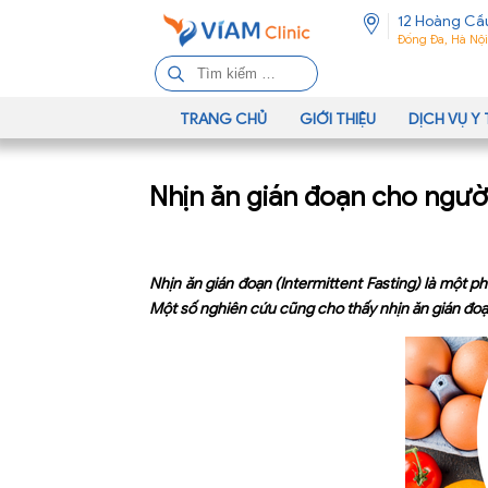
12 Hoàng Cầ
Đống Đa, Hà Nội
T
ì
m
TRANG CHỦ
GIỚI THIỆU
DỊCH VỤ Y 
k
i
Nhịn ăn gián đoạn cho ngườ
ế
m
c
h
Nhịn ăn gián đoạn (Intermittent Fasting) là một p
o
Một số nghiên cứu cũng cho thấy nhịn ăn gián đoạn
: