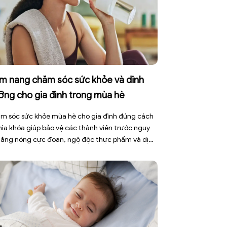
m nang chăm sóc sức khỏe và dinh
ỡng cho gia đình trong mùa hè
m sóc sức khỏe mùa hè cho gia đình đúng cách
chìa khóa giúp bảo vệ các thành viên trước nguy
nắng nóng cực đoan, ngộ độc thực phẩm và dịch
h truyền nhiễm. Mùa hè 2026 với dự báo nhiều
 nắng nóng kéo dài có thể gây mất nước, kiệt
[…]