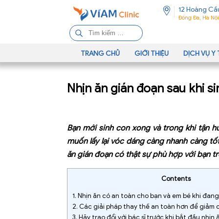
12 Hoàng Cầ
Đống Đa, Hà Nội
T
ì
m
TRANG CHỦ
GIỚI THIỆU
DỊCH VỤ Y 
k
i
Nhịn ăn gián đoạn sau khi s
ế
m
c
h
Bạn mới sinh con xong và trong khi tận h
o
muốn lấy lại vóc dáng càng nhanh càng tốt
:
ăn gián đoạn có thật sự phù hợp với bạn tr
Contents
1.
Nhịn ăn có an toàn cho bạn và em bé khi đan
2.
Các giải pháp thay thế an toàn hơn để giảm c
3.
Hãy trao đổi với bác sĩ trước khi bắt đầu nhịn