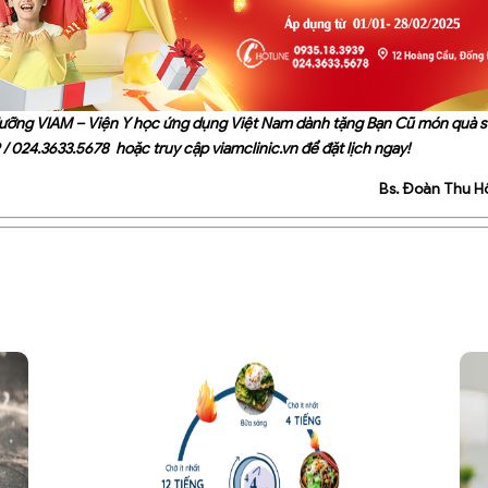
ưỡng VIAM – Viện Y học ứng dụng Việt Nam dành tặng Bạn Cũ món quà sứ
/
024.3633.5678
hoặc truy cập
viamclinic.vn
để đặt lịch ngay!
Bs. Đoàn Thu H