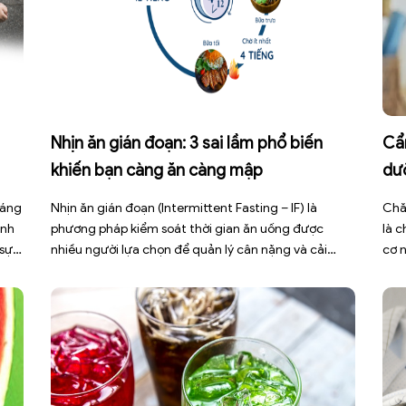
Nhịn ăn gián đoạn: 3 sai lầm phổ biến
Cẩ
khiến bạn càng ăn càng mập
dư
háng
Nhịn ăn gián đoạn (Intermittent Fasting – IF) là
Chă
ình
phương pháp kiểm soát thời gian ăn uống được
là 
 sự
nhiều người lựa chọn để quản lý cân nặng và cải
cơ 
thiện sức khỏe chuyển hóa. Tuy nhiên, áp dụng sai
bện
cách không những làm giảm hiệu quả giảm cân mà
đợt
còn gây kiệt sức, mất cơ […]
sức 