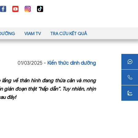
H DƯỠNG
VIAM TV
TRA CỨU KẾT QUẢ
01/03/2025 -
Kiến thức dinh dưỡng
o lắng về thân hình đang thừa cân và mong
 gián đoạn thật “hấp dẫn”. Tuy nhiên, nhịn
sau đây!