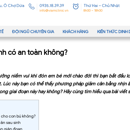
u, Ô Chợ Dừa
0935.18.39.39
Thứ Hai – Chủ Nhật
info@viamclinic.vn
8h00 – 18h00
TẾ
ĐỘI NGŨ CHUYÊN GIA
KHÁCH HÀNG
KIẾN THỨC DIN
inh có an toàn không?
ưởng niềm vui khi đón em bé mới chào đời thì bạn bắt đầu l
. Lúc này bạn có thể thấy phương pháp giảm cân bẳng nhịn ăn
ong giai đoạn này hay không? Hãy cùng tìm hiểu qua bài viết 
g cho con bú không?
ân sau sinh
 ăn gián đoạn