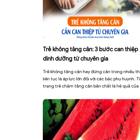
Trẻ không tăng cân: 3 bước can thiệp
dinh dưỡng từ chuyên gia
Trẻ không tăng cân hay đứng cân trong nhiều t
liên tục là áp lực lớn đối với các bậc phụ huynh. T
trạng trẻ chậm tăng cân bản chất là hệ quả của
mất cân bằng giữa năng lượng nạp vào và năng
lượng tiêu hao. Thay vì tự ý dùng các loại […]