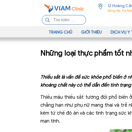
12 Hoàng Cầ
Đống Đa, Hà Nội
T
ì
m
TRANG CHỦ
GIỚI THIỆU
DỊCH VỤ Y 
k
i
Những loại thực phẩm tốt nh
ế
m
c
h
Thiếu sắt là vấn đề sức khỏe phổ biến ở nh
o
khoáng chất này có thể dẫn đến tình trạng
:
Thiếu máu thiếu sắt tương đối phổ biến 
chẳng hạn như phụ nữ mang thai và trẻ 
kém từ chế độ ăn và các tình trạng sức k
mạn tính.