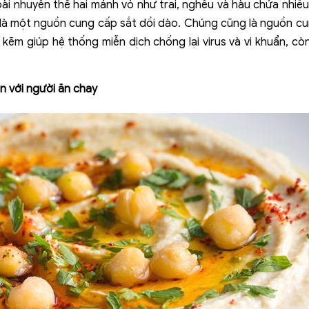
 loài nhuyễn thể hai mảnh vỏ như trai, nghêu và hàu chứa nhi
là một nguồn cung cấp sắt dồi dào. Chúng cũng là nguồn cu
 kẽm giúp hệ thống miễn dịch chống lại virus và vi khuẩn, cò
n với người ăn chay