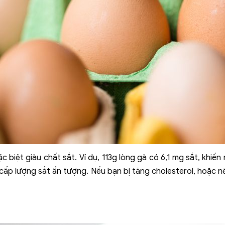
ặc biệt giàu chất sắt. Ví dụ, 113g lòng gà có 6,1 mg sắt, khi
cấp lượng sắt ấn tượng. Nếu bạn bị tăng cholesterol, hoặc n