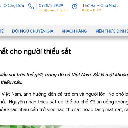
u, Ô Chợ Dừa
0935.18.39.39
Thứ Hai – Chủ Nhật
info@viamclinic.vn
8h00 – 18h00
TẾ
ĐỘI NGŨ CHUYÊN GIA
KHÁCH HÀNG
KIẾN THỨC DIN
ất cho người thiếu sắt
iều nơi trên thế giới, trong đó có Việt Nam. Sắt là một khoán
 thiếu máu.
ở Việt Nam, ảnh hưởng đến cả trẻ em và người lớn. Nó phổ 
nhỏ.
Nguyên nhân thiếu sắt có thể do chế độ ăn uống không
hỏe khác nhau cản trở việc hấp thu sắt hoặc tăng mất sắt, 