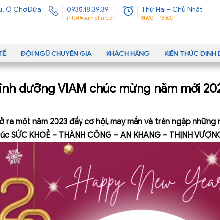
u, Ô Chợ Dừa
0935.18.39.39
Thứ Hai – Chủ Nhật
info@viamclinic.vn
8h00 – 18h00
TẾ
ĐỘI NGŨ CHUYÊN GIA
KHÁCH HÀNG
KIẾN THỨC DIN
inh dưỡng VIAM chúc mừng năm mới 20
ở ra một năm 2023 đầy cơ hội, may mắn và tràn ngập những n
lời chúc SỨC KHOẺ – THÀNH CÔNG – AN KHANG – THỊNH VƯỢN