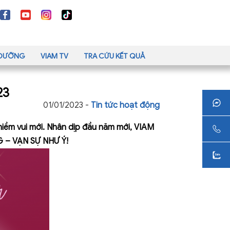
H DƯỠNG
VIAM TV
TRA CỨU KẾT QUẢ
23
01/01/2023 -
Tin tức hoạt động
iềm vui mới. Nhân dịp đầu năm mới, VIAM
G – VẠN SỰ NHƯ Ý!