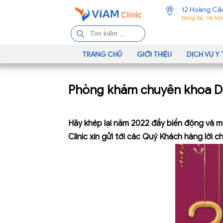
12 Hoàng Cầ
Đống Đa, Hà Nội
T
ì
m
TRANG CHỦ
GIỚI THIỆU
DỊCH VỤ Y 
k
i
Phòng khám chuyên khoa D
ế
m
c
Hãy khép lại năm 2022 đầy biến động và m
h
o
Clinic xin gửi tới các Quý Khách hàng 
: