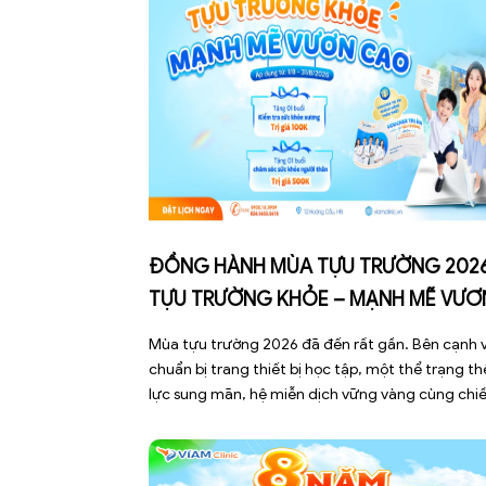
ĐỒNG HÀNH MÙA TỰU TRƯỜNG 2026
TỰU TRƯỜNG KHỎE – MẠNH MẼ VƯƠ
CAO
Mùa tựu trường 2026 đã đến rất gần. Bên cạnh 
chuẩn bị trang thiết bị học tập, một thể trạng th
lực sung mãn, hệ miễn dịch vững vàng cùng chi
cao bứt phá chính là hành trang quan trọng nhấ
giúp các con tự tin bước vào năm học mới. Nhằ
đồng hành […]