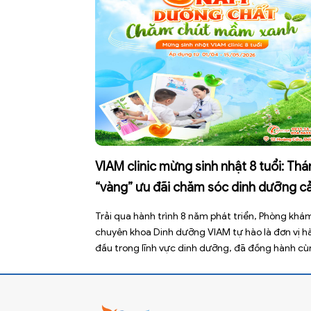
VIAM clinic mừng sinh nhật 8 tuổi: Th
“vàng” ưu đãi chăm sóc dinh dưỡng c
gia đình
Trải qua hành trình 8 năm phát triển, Phòng khá
chuyên khoa Dinh dưỡng VIAM tự hào là đơn vị h
đầu trong lĩnh vực dinh dưỡng, đã đồng hành c
hàng nghìn gia đình trong việc chăm sóc và nuôi
dưỡng trẻ khỏe mạnh. Với VIAM clinic, mỗi đứa tr
một “mầm xanh” – […]