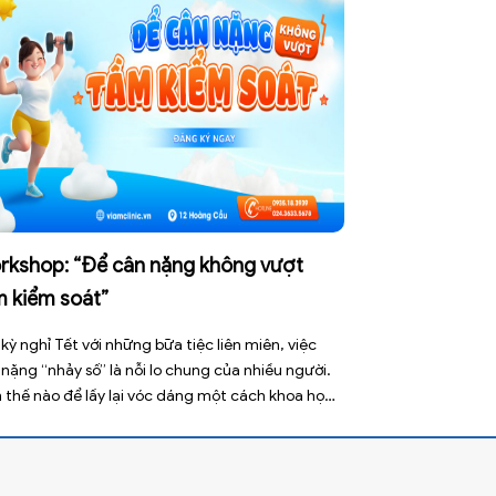
rkshop: “Để cân nặng không vượt
m kiểm soát”
kỳ nghỉ Tết với những bữa tiệc liên miên, việc
nặng “nhảy số” là nỗi lo chung của nhiều người.
 thế nào để lấy lại vóc dáng một cách khoa học
vẫn đảm bảo sức khỏe bền vững? Hãy cùng tìm
giải tại số mở đầu của chuỗi Workshop do […]