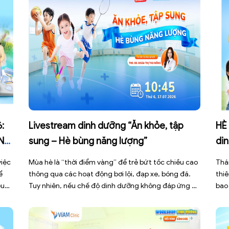
:
Livestream dinh dưỡng “Ăn khỏe, tập
HÈ
N
sung – Hè bùng năng lượng”
din
Cli
việc
Mùa hè là “thời điểm vàng” để trẻ bứt tốc chiều cao
Thá
ể
thông qua các hoạt động bơi lội, đạp xe, bóng đá.
thiê
ều
Tuy nhiên, nếu chế độ dinh dưỡng không đáp ứng đủ
bao
t
cường độ vận động, con rất dễ rơi vào trạng thái
chu
m
“đói năng lượng ngầm” – dẫn đến nhanh mệt, đuối
thể
[…]
[…]