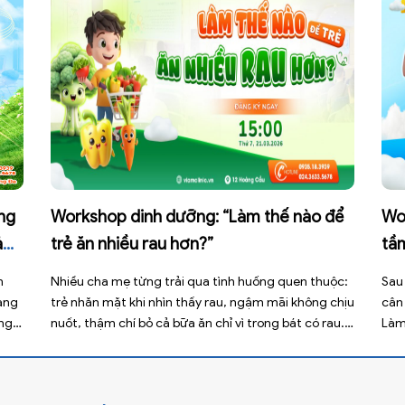
áng
Workshop dinh dưỡng: “Làm thế nào để
Wo
ả
trẻ ăn nhiều rau hơn?”
tầ
m
Nhiều cha mẹ từng trải qua tình huống quen thuộc:
Sau 
àng
trẻ nhăn mặt khi nhìn thấy rau, ngậm mãi không chịu
cân 
ùng
nuốt, thậm chí bỏ cả bữa ăn chỉ vì trong bát có rau.
Làm
Không ít phụ huynh lựa chọn bỏ qua với suy nghĩ rằng
mà 
ẻ là
“lớn lên con sẽ tự ăn”. Nhưng thực tế, […]
lời 