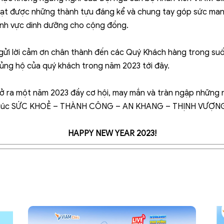
đạt được những thành tựu đáng kể và chung tay góp sức man
lĩnh vực dinh dưỡng cho cộng đồng.
in gửi lời cảm ơn chân thành đến các Quý Khách hàng trong s
ủng hộ của quý khách trong năm 2023 tới đây.
ở ra một năm 2023 đầy cơ hội, may mắn và tràn ngập những n
lời chúc SỨC KHOẺ – THÀNH CÔNG – AN KHANG – THỊNH VƯỢN
HAPPY NEW YEAR 2023!