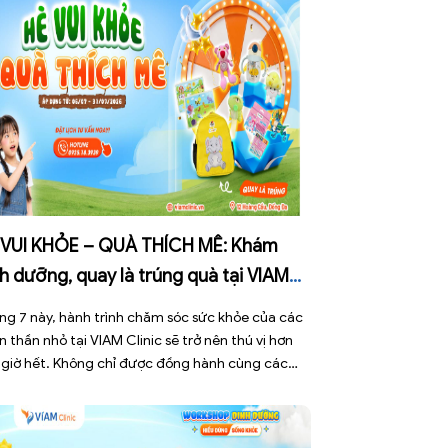
 VUI KHỎE – QUÀ THÍCH MÊ: Khám
h dưỡng, quay là trúng quà tại VIAM
nic!
ng 7 này, hành trình chăm sóc sức khỏe của các
n thần nhỏ tại VIAM Clinic sẽ trở nên thú vị hơn
 giờ hết. Không chỉ được đồng hành cùng các
yên gia đầu ngành để tối ưu hóa sự phát triển
 chất, các bé còn được tham gia chương trình ưu