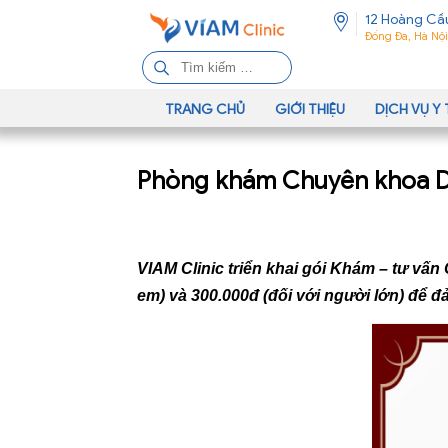
12 Hoàng Cầ
Đống Đa, Hà Nội
T
ì
m
TRANG CHỦ
GIỚI THIỆU
DỊCH VỤ Y 
k
i
Phòng khám Chuyên khoa Din
ế
m
c
h
VIAM Clinic triển khai gói Khám – tư vấn
o
:
em) và 300.000đ (đối với người lớn) để