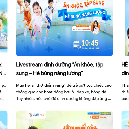
:
Livestream dinh dưỡng “Ăn khỏe, tập
HÈ
N
sung – Hè bùng năng lượng”
din
Cli
việc
Mùa hè là “thời điểm vàng” để trẻ bứt tốc chiều cao
Thá
ể
thông qua các hoạt động bơi lội, đạp xe, bóng đá.
thiê
ều
Tuy nhiên, nếu chế độ dinh dưỡng không đáp ứng đủ
bao
t
cường độ vận động, con rất dễ rơi vào trạng thái
chu
m
“đói năng lượng ngầm” – dẫn đến nhanh mệt, đuối
thể
[…]
[…]