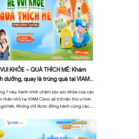
 VUI KHỎE – QUÀ THÍCH MÊ: Khám
h dưỡng, quay là trúng quà tại VIAM
nic!
ng 7 này, hành trình chăm sóc sức khỏe của các
n thần nhỏ tại VIAM Clinic sẽ trở nên thú vị hơn
 giờ hết. Không chỉ được đồng hành cùng các
yên gia đầu ngành để tối ưu hóa sự phát triển
 chất, các bé còn được tham gia chương trình ưu