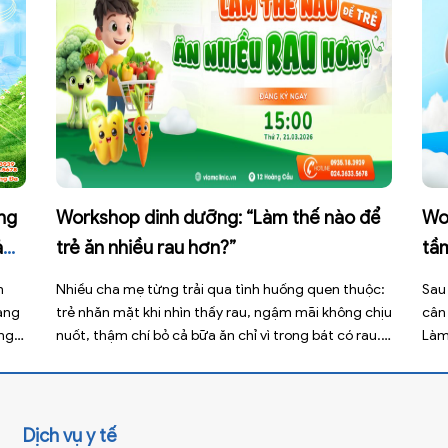
áng
Workshop dinh dưỡng: “Làm thế nào để
Wo
ả
trẻ ăn nhiều rau hơn?”
tầ
m
Nhiều cha mẹ từng trải qua tình huống quen thuộc:
Sau 
àng
trẻ nhăn mặt khi nhìn thấy rau, ngậm mãi không chịu
cân 
ùng
nuốt, thậm chí bỏ cả bữa ăn chỉ vì trong bát có rau.
Làm
Không ít phụ huynh lựa chọn bỏ qua với suy nghĩ rằng
mà 
ẻ là
“lớn lên con sẽ tự ăn”. Nhưng thực tế, […]
lời 
Dịch vụ y tế