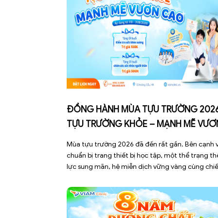
ĐỒNG HÀNH MÙA TỰU TRƯỜNG 2026
TỰU TRƯỜNG KHỎE – MẠNH MẼ VƯƠ
CAO
Mùa tựu trường 2026 đã đến rất gần. Bên cạnh 
chuẩn bị trang thiết bị học tập, một thể trạng th
lực sung mãn, hệ miễn dịch vững vàng cùng chi
cao bứt phá chính là hành trang quan trọng nhấ
giúp các con tự tin bước vào năm học mới. Nhằ
đồng hành […]