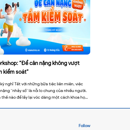
rkshop: “Để cân nặng không vượt
m kiểm soát”
kỳ nghỉ Tết với những bữa tiệc liên miên, việc
nặng “nhảy số” là nỗi lo chung của nhiều người.
 thế nào để lấy lại vóc dáng một cách khoa học
vẫn đảm bảo sức khỏe bền vững? Hãy cùng tìm
giải tại số mở đầu của chuỗi Workshop do […]
Follow