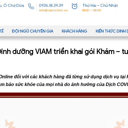
u, Ô Chợ Dừa
0935.18.39.39
Thứ Hai – Chủ Nhật
info@viamclinic.vn
8h00 – 18h00
TẾ
ĐỘI NGŨ CHUYÊN GIA
KHÁCH HÀNG
KIẾN THỨC DIN
h dưỡng VIAM triển khai gói Khám – tư
 Online đối với các khách hàng đã từng sử dụng dịch vụ tại 
 đảm bảo sức khỏe của mọi nhà do ảnh hưởng của Dịch COVI