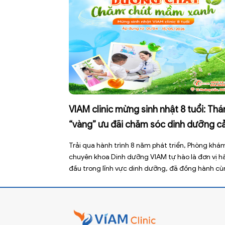
VIAM clinic mừng sinh nhật 8 tuổi: Th
“vàng” ưu đãi chăm sóc dinh dưỡng c
gia đình
Trải qua hành trình 8 năm phát triển, Phòng khá
chuyên khoa Dinh dưỡng VIAM tự hào là đơn vị h
đầu trong lĩnh vực dinh dưỡng, đã đồng hành c
hàng nghìn gia đình trong việc chăm sóc và nuôi
dưỡng trẻ khỏe mạnh. Với VIAM clinic, mỗi đứa tr
một “mầm xanh” – […]