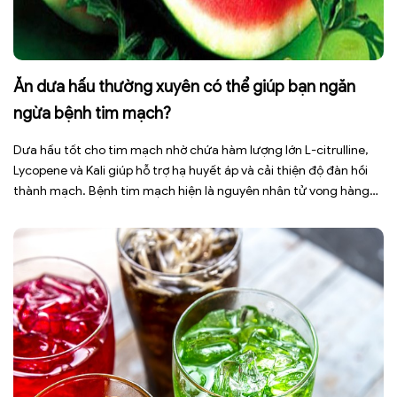
Ăn dưa hấu thường xuyên có thể giúp bạn ngăn
ngừa bệnh tim mạch?
Dưa hấu tốt cho tim mạch nhờ chứa hàm lượng lớn L-citrulline,
Lycopene và Kali giúp hỗ trợ hạ huyết áp và cải thiện độ đàn hồi
thành mạch. Bệnh tim mạch hiện là nguyên nhân tử vong hàng
đầu toàn cầu, tuy nhiên việc điều chỉnh chế độ ăn uống hằng
ngày có thể […]