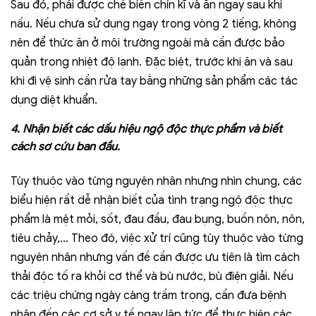
Sau đó, phải được chế biến chín kĩ và ăn ngay sau khi
nấu. Nếu chưa sử dụng ngay trong vòng 2 tiếng, không
nên để thức ăn ở môi trường ngoài mà cần được bảo
quản trong nhiệt độ lạnh. Đặc biệt, trước khi ăn và sau
khi đi vệ sinh cần rửa tay bằng những sản phẩm các tác
dụng diệt khuẩn.
4. Nhận biết các dấu hiệu ngộ độc thực phẩm và biết
cách sơ cứu ban đầu.
Tùy thuộc vào từng nguyên nhân nhưng nhìn chung, các
biểu hiện rất dễ nhận biết của tình trạng ngộ độc thực
phẩm là mệt mỏi, sốt, đau đầu, đau bụng, buồn nôn, nôn,
tiêu chảy,… Theo đó, việc xử trí cũng tùy thuộc vào từng
nguyên nhân nhưng vấn đề cần được ưu tiên là tìm cách
thải độc tố ra khỏi cơ thể và bù nước, bù điện giải. Nếu
các triệu chứng ngày càng trầm trọng, cần đưa bệnh
nhân đến các cơ sở y tế ngay lập tức để thực hiện các