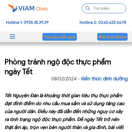
T
ì
m
Hotline 1: 0935.18.39.39
Hotline 2: 0243.633.5678
k
i
Tra cứu kết quả
Đặt lịch khám
ế
m
c
Phòng tránh ngộ độc thực phẩm
h
o
ngày Tết
:
08/02/2024 -
Kiến thức dinh dưỡng
Tết Nguyên Đán là khoảng thời gian tiêu thụ thực phẩm
đạt đỉnh điểm do nhu cầu mua sắm và sử dụng tăng cao
của người dân. Điều này đã dẫn đến những nguy cơ xảy
ra tình trạng ngộ độc thực phẩm. Để ngày Tết trở nên
thật ấm áp, trọn vẹn bên người thân và gia đình, bài viết