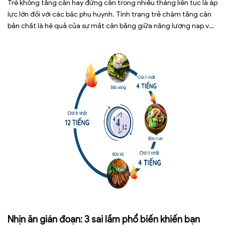
Trẻ không tăng cân hay đứng cân trong nhiều tháng liên tục là áp
lực lớn đối với các bậc phụ huynh. Tình trạng trẻ chậm tăng cân
bản chất là hệ quả của sự mất cân bằng giữa năng lượng nạp vào
và năng lượng tiêu hao. Thay vì tự ý dùng các loại […]
Nhịn ăn gián đoạn: 3 sai lầm phổ biến khiến bạn