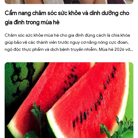
Cẩm nang chăm sóc sức khỏe và dinh dưỡng cho
gia đình trong mùa hè
Chăm sóc sức khỏe mùa hè cho gia đình đúng cách là chìa khóa
giúp bảo vệ các thành viên trước nguy cơ nắng nóng cực đoan,
ngộ độc thực phẩm và dịch bệnh truyền nhiễm. Mùa hè 2026 với
dự báo nhiều đợt nắng nóng kéo dài có thể gây mất nước, kiệt
sức […]