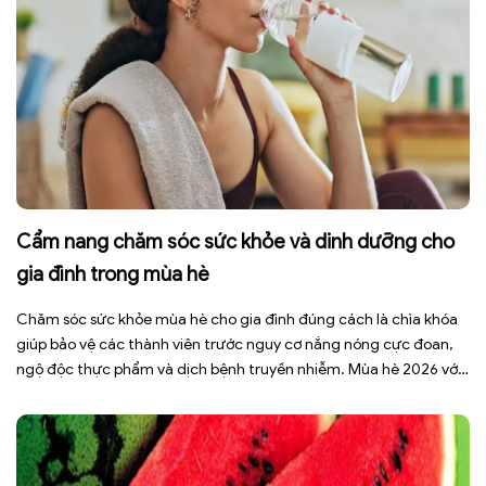
Cẩm nang chăm sóc sức khỏe và dinh dưỡng cho
gia đình trong mùa hè
Chăm sóc sức khỏe mùa hè cho gia đình đúng cách là chìa khóa
giúp bảo vệ các thành viên trước nguy cơ nắng nóng cực đoan,
ngộ độc thực phẩm và dịch bệnh truyền nhiễm. Mùa hè 2026 với
dự báo nhiều đợt nắng nóng kéo dài có thể gây mất nước, kiệt
sức […]