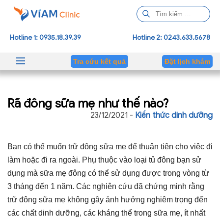
T
ì
m
Hotline 1: 0935.18.39.39
Hotline 2: 0243.633.5678
k
i
Tra cứu kết quả
Đặt lịch khám
ế
m
c
Rã đông sữa mẹ như thế nào?
h
o
23/12/2021 -
Kiến thức dinh dưỡng
:
Bạn có thể muốn trữ đông sữa mẹ để thuận tiện cho việc đi
làm hoặc đi ra ngoài. Phụ thuộc vào loại tủ đông bạn sử
dụng mà sữa mẹ đông có thể sử dụng được trong vòng từ
3 tháng đến 1 năm. Các nghiên cứu đã chứng minh rằng
trữ đông sữa mẹ không gây ảnh hưởng nghiêm trọng đến
các chất dinh dưỡng, các kháng thể trong sữa mẹ, ít nhất