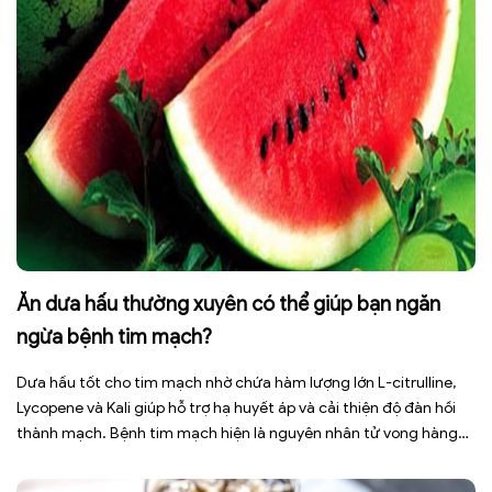
Ăn dưa hấu thường xuyên có thể giúp bạn ngăn
ngừa bệnh tim mạch?
Dưa hấu tốt cho tim mạch nhờ chứa hàm lượng lớn L-citrulline,
Lycopene và Kali giúp hỗ trợ hạ huyết áp và cải thiện độ đàn hồi
thành mạch. Bệnh tim mạch hiện là nguyên nhân tử vong hàng
đầu toàn cầu, tuy nhiên việc điều chỉnh chế độ ăn uống hằng
ngày có thể […]