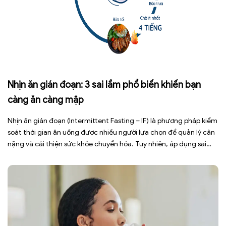
Nhịn ăn gián đoạn: 3 sai lầm phổ biến khiến bạn
càng ăn càng mập
Nhịn ăn gián đoạn (Intermittent Fasting – IF) là phương pháp kiểm
soát thời gian ăn uống được nhiều người lựa chọn để quản lý cân
nặng và cải thiện sức khỏe chuyển hóa. Tuy nhiên, áp dụng sai
cách không những làm giảm hiệu quả giảm cân mà còn gây kiệt
sức, mất cơ […]