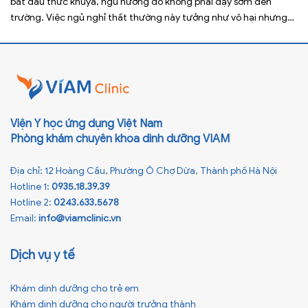
bắt đầu thức khuya, ngủ nướng do không phải dậy sớm đến
trường. Việc ngủ nghỉ thất thường này tưởng như vô hại nhưng
lại ảnh hưởng xấu đến sức khỏe, đặc biệt là tầm vóc sau này của
[…]
Viện Y học ứng dụng Việt Nam
Phòng khám chuyên khoa dinh dưỡng VIAM
Địa chỉ: 12 Hoàng Cầu, Phường Ô Chợ Dừa, Thành phố Hà Nội
Hotline 1:
0935.18.39.39
Hotline 2:
0243.633.5678
Email:
info@viamclinic.vn
Dịch vụ y tế
Khám dinh dưỡng cho trẻ em
Khám dinh dưỡng cho người trưởng thành