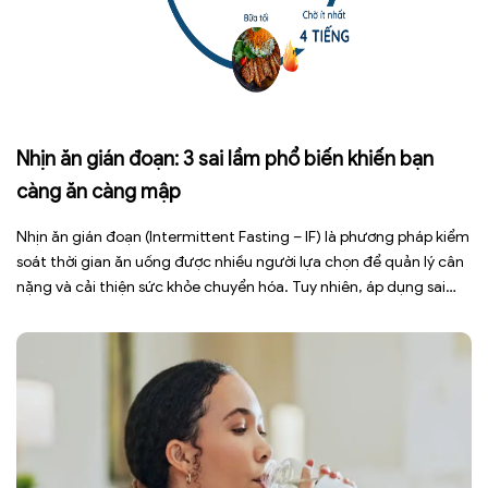
Nhịn ăn gián đoạn: 3 sai lầm phổ biến khiến bạn
càng ăn càng mập
Nhịn ăn gián đoạn (Intermittent Fasting – IF) là phương pháp kiểm
soát thời gian ăn uống được nhiều người lựa chọn để quản lý cân
nặng và cải thiện sức khỏe chuyển hóa. Tuy nhiên, áp dụng sai
cách không những làm giảm hiệu quả giảm cân mà còn gây kiệt
sức, mất cơ […]