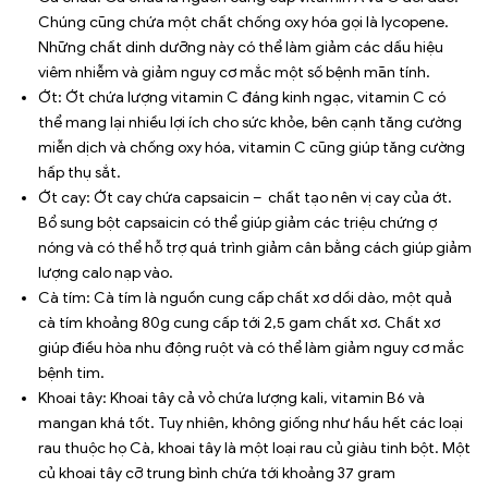
Chúng cũng chứa một chất chống oxy hóa gọi là lycopene.
Những chất dinh dưỡng này có thể làm giảm các dấu hiệu
viêm nhiễm và giảm nguy cơ mắc một số bệnh mãn tính.
Ớt: Ớt chứa lượng vitamin C đáng kinh ngạc, vitamin C có
thể mang lại nhiều lợi ích cho sức khỏe, bên cạnh tăng cường
miễn dịch và chống oxy hóa, vitamin C cũng giúp tăng cường
hấp thụ sắt.
Ớt cay: Ớt cay chứa capsaicin – chất tạo nên vị cay của ớt.
Bổ sung bột capsaicin có thể giúp giảm các triệu chứng ợ
nóng và có thể hỗ trợ quá trình giảm cân bằng cách giúp giảm
lượng calo nạp vào.
Cà tím: Cà tím là nguồn cung cấp chất xơ dồi dào, một quả
cà tím khoảng 80g cung cấp tới 2,5 gam chất xơ. Chất xơ
giúp điều hòa nhu động ruột và có thể làm giảm nguy cơ mắc
bệnh tim.
Khoai tây: Khoai tây cả vỏ chứa lượng kali, vitamin B6 và
mangan khá tốt. Tuy nhiên, không giống như hầu hết các loại
rau thuộc họ Cà, khoai tây là một loại rau củ giàu tinh bột. Một
củ khoai tây cỡ trung bình chứa tới khoảng 37 gram