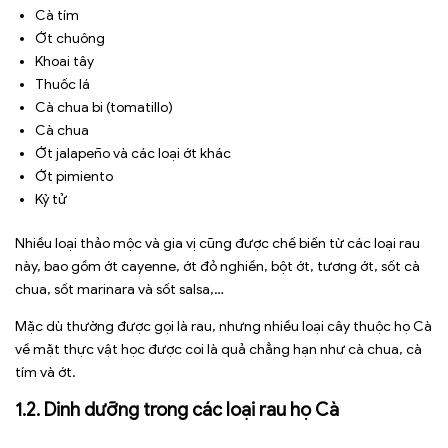
Cà tím
Ớt chuông
Khoai tây
Thuốc lá
Cà chua bi (tomatillo)
Cà chua
Ớt jalapeño và các loại ớt khác
Ớt pimiento
Kỷ tử
Nhiều loại thảo mộc và gia vị cũng được chế biến từ các loại rau
này, bao gồm ớt cayenne, ớt đỏ nghiền, bột ớt, tương ớt, sốt cà
chua, sốt marinara và sốt salsa,…
Mặc dù thường được gọi là rau, nhưng nhiều loại cây thuộc họ Cà
về mặt thực vật học được coi là quả chẳng hạn như cà chua, cà
tím và ớt.
1.2. Dinh dưỡng trong các loại rau họ Cà