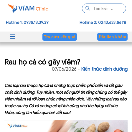
T
ì
m
Hotline 1: 0935.18.39.39
Hotline 2: 0243.633.5678
k
i
Tra cứu kết quả
Đặt lịch khám
ế
m
c
Rau họ cà có gây viêm?
h
o
07/06/2026 -
Kiến thức dinh dưỡng
:
Các loại rau thuộc họ Cà là những thực phẩm phổ biến và rất giàu
chất dinh dưỡng. Tuy nhiên, một số người tin rằng chúng có thể gây
viêm nhiễm và rối loạn chức năng miễn dịch. Vậy những loại rau nào
thuộc rau họ Cà và chúng có lợi ích cũng như tác hại gì với sức
khỏe, cùng tìm hiểu qua bài viết sau!