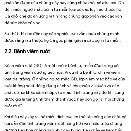
phần ăn được của những cây này cũng chứa một số alkaloid. Do
đó, nhiều người mắc bệnh tự miễn loại bỏ các loại rau thuộc họ
Cà khỏi chế độ ăn uống vì tin rằng chúng góp phần vào các vấn
đề sức khỏe của họ.
Sự thật thì cho đến nay các nghiên cứu vẫn chưa chứng minh
được rằng rau thuộc họ Cà góp phần gây ra các bệnh tự miễn.
2.2. Bệnh viêm ruột
Bệnh viêm ruột (IBD) là một nhóm bệnh tự miễn đặc trưng bởi
tình trạng viêm đường tiêu hóa. Ví dụ như bệnh Crohn và viêm
loét đại tràng. Ở những người mắc IBD, lớp niêm mạc bảo vệ của
ruột không hoạt động đúng cách và cho phép vi khuẩn và các
chất có hại khác xâm nhập vào máu. Tình trạng này đôi khi cũng
được gọi là tăng tính thấm thành ruột, hay còn gọi là “hội chứng
ruột rò rỉ”.
Khi điều này xảy ra, hệ miễn dịch của cơ thể tấn công các chất có
hại dẫn đến tình trạng viêm ruột nặng hơn và nhiều triệu chứng
đường tiêu hóa chẳng hạn như đau bụng, tiêu chảy và kém hấp