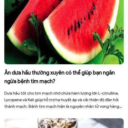
Ăn dưa hấu thường xuyên có thể giúp bạn ngăn
ngừa bệnh tim mạch?
Dưa hấu tốt cho tim mạch nhờ chứa hàm lượng lớn L-citrulline,
Lycopene và Kali giúp hỗ trợ hạ huyết áp và cải thiện độ đàn hồi
thành mạch. Bệnh tim mạch hiện là nguyên nhân tử vong hàng
đầu toàn cầu, tuy nhiên việc điều chỉnh chế độ ăn uống hằng
ngày có thể […]