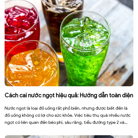
Cách cai nước ngọt hiệu quả: Hướng dẫn toàn diện
Nước ngọt là loại đồ uống rất phổ biến, nhưng được biết đến là
đồ uống không có lợi cho sức khỏe. Việc tiêu thụ quá nhiều nước
ngọt có liên quan đến béo phì, sâu răng, tiểu đường type 2 và
nhiều bệnh mạn tính khác. Tuy nhiên, việc bỏ nước ngọt không
chỉ […]