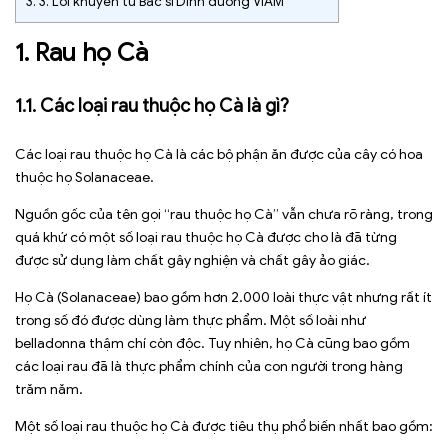
3.
3. Lời khuyên từ Bác sĩ Dinh dưỡng VIAM
1. Rau họ Cà
1.1. Các loại rau thuộc họ Cà là gì?
Các loại rau thuộc họ Cà là các bộ phận ăn được của cây có hoa
thuộc họ Solanaceae.
Nguồn gốc của tên gọi “rau thuộc họ Cà” vẫn chưa rõ ràng, trong
quá khứ có một số loại rau thuộc họ Cà được cho là đã từng
được sử dụng làm chất gây nghiện và chất gây ảo giác.
Họ Cà (Solanaceae) bao gồm hơn 2.000 loài thực vật nhưng rất ít
trong số đó được dùng làm thực phẩm. Một số loài như
belladonna thậm chí còn độc. Tuy nhiên, họ Cà cũng bao gồm
các loại rau đã là thực phẩm chính của con người trong hàng
trăm năm.
Một số loại rau thuộc họ Cà được tiêu thụ phổ biến nhất bao gồm: