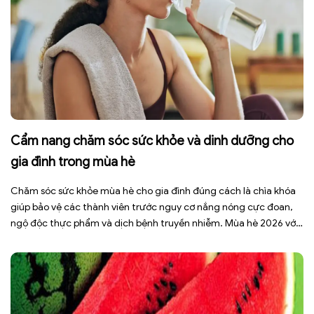
Cẩm nang chăm sóc sức khỏe và dinh dưỡng cho
gia đình trong mùa hè
Chăm sóc sức khỏe mùa hè cho gia đình đúng cách là chìa khóa
giúp bảo vệ các thành viên trước nguy cơ nắng nóng cực đoan,
ngộ độc thực phẩm và dịch bệnh truyền nhiễm. Mùa hè 2026 với
dự báo nhiều đợt nắng nóng kéo dài có thể gây mất nước, kiệt
sức […]