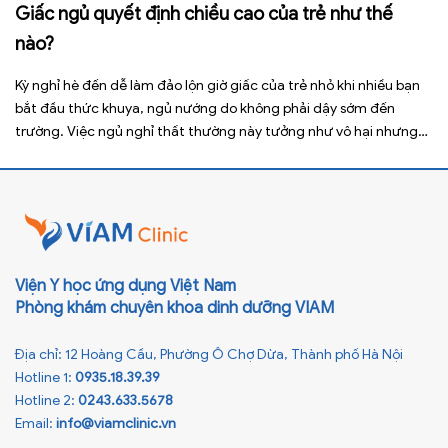
Giấc ngủ quyết định chiều cao của trẻ như thế
nào?
Kỳ nghỉ hè đến dễ làm đảo lộn giờ giấc của trẻ nhỏ khi nhiều bạn
bắt đầu thức khuya, ngủ nướng do không phải dậy sớm đến
trường. Việc ngủ nghỉ thất thường này tưởng như vô hại nhưng
lại ảnh hưởng xấu đến sức khỏe, đặc biệt là tầm vóc sau này của
[…]
Viện Y học ứng dụng Việt Nam
Phòng khám chuyên khoa dinh dưỡng VIAM
Địa chỉ: 12 Hoàng Cầu, Phường Ô Chợ Dừa, Thành phố Hà Nội
Hotline 1:
0935.18.39.39
Hotline 2:
0243.633.5678
Email:
info@viamclinic.vn