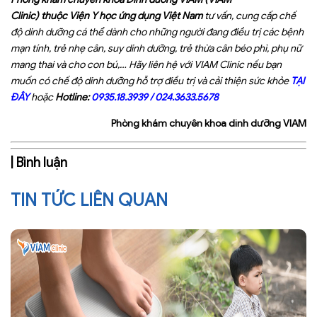
Clinic) thuộc Viện Y học ứng dụng Việt Nam
tư vấn, cung cấp chế
độ dinh dưỡng cá thể dành cho những người đang điều trị các bệnh
mạn tính, trẻ nhẹ cân, suy dinh dưỡng, trẻ thừa cân béo phì, phụ nữ
mang thai và cho con bú,… Hãy liên hệ với VIAM Clinic nếu bạn
muốn có chế độ dinh dưỡng hỗ trợ điều trị và cải thiện sức khỏe
TẠI
ĐÂY
hoặc
Hotline:
0935.18.3939
/
024.3633.5678
Phòng khám chuyên khoa dinh dưỡng VIAM
| Bình luận
TIN TỨC LIÊN QUAN