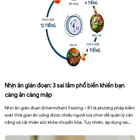
Nhịn ăn gián đoạn: 3 sai lầm phổ biến khiến bạn
càng ăn càng mập
Nhịn ăn gián đoạn (Intermittent Fasting – IF) là phương pháp kiểm
soát thời gian ăn uống được nhiều người lựa chọn để quản lý cân
nặng và cải thiện sức khỏe chuyển hóa. Tuy nhiên, áp dụng sai
cách không những làm giảm hiệu quả giảm cân mà còn gây kiệt
sức, mất cơ […]