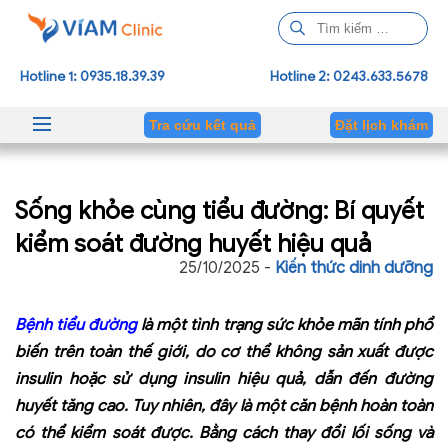
T
ì
m
Hotline 1: 0935.18.39.39
Hotline 2: 0243.633.5678
k
i
Tra cứu kết quả
Đặt lịch khám
ế
m
c
Sống khỏe cùng tiểu đường: Bí quyết
h
o
kiểm soát đường huyết hiệu quả
:
25/10/2025 -
Kiến thức dinh dưỡng
Bệnh tiểu đường
là một tình trạng sức khỏe mãn tính phổ
biến trên toàn thế giới, do cơ thể không sản xuất được
insulin hoặc sử dụng insulin hiệu quả, dẫn đến đường
huyết tăng cao. Tuy nhiên, đây là một căn bệnh hoàn toàn
có thể kiểm soát được. Bằng cách thay đổi lối sống và