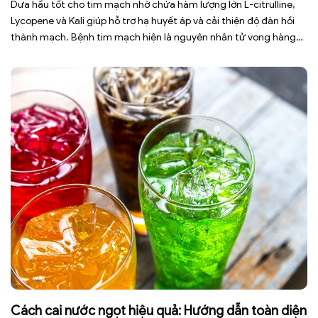
Dưa hấu tốt cho tim mạch nhờ chứa hàm lượng lớn L-citrulline,
Lycopene và Kali giúp hỗ trợ hạ huyết áp và cải thiện độ đàn hồi
thành mạch. Bệnh tim mạch hiện là nguyên nhân tử vong hàng
đầu toàn cầu, tuy nhiên việc điều chỉnh chế độ ăn uống hằng
ngày có thể […]
Cách cai nước ngọt hiệu quả: Hướng dẫn toàn diện