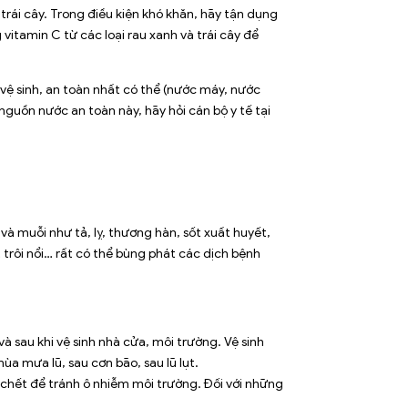
trái cây. Trong điều kiện khó khăn, hãy tận dụng
itamin C từ các loại rau xanh và trái cây để
ệ sinh, an toàn nhất có thể (nước máy, nước
uồn nước an toàn này, hãy hỏi cán bộ y tế tại
và muỗi như tả, lỵ, thương hàn, sốt xuất huyết,
t trôi nổi… rất có thể bùng phát các dịch bệnh
à sau khi vệ sinh nhà cửa, môi trường. Vệ sinh
a mưa lũ, sau cơn bão, sau lũ lụt.
chết để tránh ô nhiễm môi trường. Đối với những