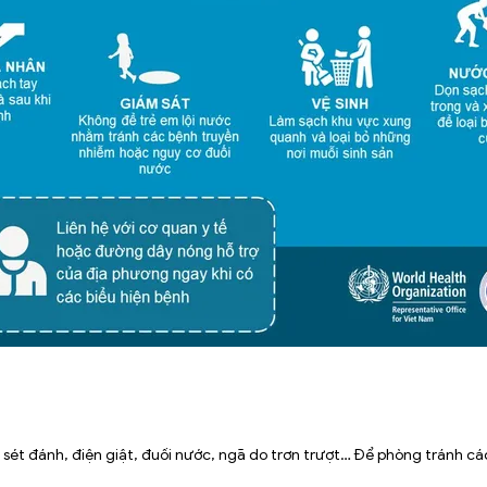
sét đánh, điện giật, đuối nước, ngã do trơn trượt… Để phòng tránh cá