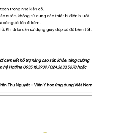
 toàn trong nhà kiên cố.
gập nước, không sử dụng các thiết bị điện bị ướt.
i có người lớn đi kèm.
lở. Khi đi lại cần sử dụng giày dép có độ bám tốt,
i cam kết hỗ trợ nâng cao sức khỏe, tăng cường
ên hệ Hotline
0935.18.3939
/
024.3633.5678
hoặc
Trần Thu Nguyệt – Viện Y học ứng dụng Việt Nam