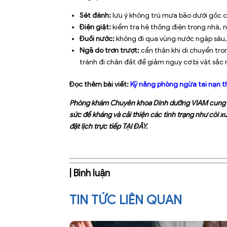
Sét đánh:
lưu ý không trú mưa bão dưới gốc câ
Điện giật:
kiểm tra hệ thống điện trong nhà, ng
Đuối nước:
không đi qua vùng nước ngập sâu, c
Ngã do trơn trượt:
cẩn thận khi di chuyển tron
tránh đi chân đất để giảm nguy cơ bị vật sắ
Đọc thêm bài viết:
Kỹ năng phòng ngừa tai nạn 
Phòng khám Chuyên khoa Dinh dưỡng VIAM cung cấp
sức đề kháng và cải thiện các tình trạng như còi x
đặt lịch trực tiếp
TẠI ĐÂY
.
| Bình luận
TIN TỨC LIÊN QUAN