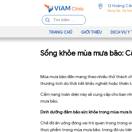
12 Hoàng Cầ
Đống Đa, Hà Nội
T
ì
m
TRANG CHỦ
GIỚI THIỆU
DỊCH VỤ Y 
k
i
Sống khỏe mùa mưa bão: Cẩ
ế
m
c
h
Mùa mưa bão đến mang theo nhiều thử thách cho 
o
thương tích do thời tiết khắc nghiệt hoặc thiên t
:
Cẩm nang toàn diện này sẽ cung cấp cho bạn nh
mưa bão.
Dinh dưỡng đảm bảo sức khỏe trong mùa mưa 
Chế độ ăn uống đóng vai trò quan trọng trong vi
thực phẩm trong mùa mưa bão, trong đó ưu tiên 