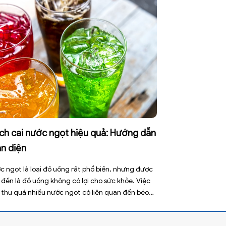
gây kiệt sức, mất cơ […]
ch cai nước ngọt hiệu quả: Hướng dẫn
àn diện
c ngọt là loại đồ uống rất phổ biến, nhưng được
 đến là đồ uống không có lợi cho sức khỏe. Việc
u thụ quá nhiều nước ngọt có liên quan đến béo
, sâu răng, tiểu đường type 2 và nhiều bệnh mạn
 khác. Tuy nhiên, việc bỏ nước ngọt không chỉ […]