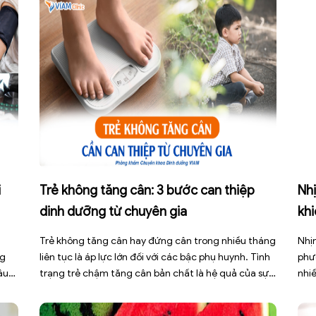
i
Trẻ không tăng cân: 3 bước can thiệp
Nhị
dinh dưỡng từ chuyên gia
kh
Trẻ không tăng cân hay đứng cân trong nhiều tháng
Nhịn
ng
liên tục là áp lực lớn đối với các bậc phụ huynh. Tình
phư
âu
trạng trẻ chậm tăng cân bản chất là hệ quả của sự
nhi
ng
mất cân bằng giữa năng lượng nạp vào và năng
thi
mạnh
lượng tiêu hao. Thay vì tự ý dùng các loại […]
các