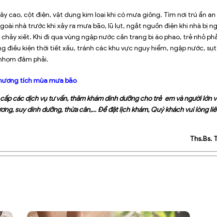
y cao, cột điện, vật dụng kim loại khi có mưa giông. Tìm nơi trú ẩn an
oài nhà trước khi xảy ra mưa bão, lũ lụt, ngắt nguồn điện khi nhà bị n
hảy xiết. Khi đi qua vùng ngập nước cần trang bị áo phao, trẻ nhỏ phả
g điều kiện thời tiết xấu, tránh các khu vực nguy hiểm, ngập nước, sụt 
c nhọm đâm phải.
thương tích mùa mưa bão
 các dịch vụ tư vấn, thăm khám dinh dưỡng cho trẻ em và người lớn vớ
ương, suy dinh dưỡng, thừa cân,… Để đặt lịch khám, Quý khách vui lòng li
Ths.Bs. 