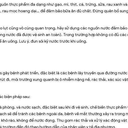
uồn thực phẩm đa dạng như gạo, mì, thịt, cá, trứng, sữa, rau xanh và 
, rau mọc hoang dại… để đảm bảo bữa ăn đủ chất. Đừng quên bổ sung v
o lụt cũng vô cùng quan trọng, hãy sử dụng các nguồn nước đảm bảo v
g nước đã được vệ sinh an toàn). Trong trường hợp không có đủ các ng
ăn uống. Lưu ý, đun sôi kỹ nước trước khi uống.
us gây bệnh phát triển, đặc biệt là các bệnh lây truyền qua đường nước 
t rút đi, môi trường xung quanh bị ô nhiễm nặng nề, rác thải, xác súc vậ
ác biện pháp sau:
phòng, và nước sạch, đặc biệt sau khi đi vệ sinh, chế biến thực phẩm v
sạch sẽ để tránh các bệnh ngoài da, bệnh về mắt thường xảy ra trong mù
khô ráo, không để nước đọng. Thu gom rác thải và xử lý xác động vật 
ôi trường đến đó theo hướng dẫn của nhân viên y tế địa phương.