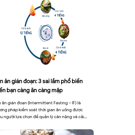
n ăn gián đoạn: 3 sai lầm phổ biến
iến bạn càng ăn càng mập
 ăn gián đoạn (Intermittent Fasting – IF) là
ơng pháp kiểm soát thời gian ăn uống được
ều người lựa chọn để quản lý cân nặng và cải
ện sức khỏe chuyển hóa. Tuy nhiên, áp dụng sai
h không những làm giảm hiệu quả giảm cân mà