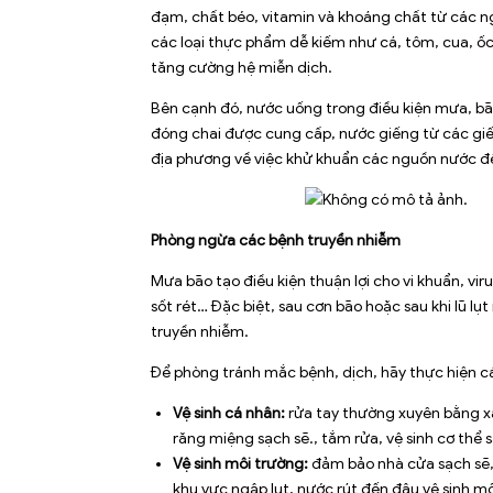
đạm, chất béo, vitamin và khoáng chất từ các ng
các loại thực phẩm dễ kiếm như cá, tôm, cua, ốc
tăng cường hệ miễn dịch.
Bên cạnh đó, nước uống trong điều kiện mưa, bã
đóng chai được cung cấp, nước giếng từ các giến
địa phương về việc khử khuẩn các nguồn nước để 
Phòng ngừa các bệnh truyền nhiễm
Mưa bão tạo điều kiện thuận lợi cho vi khuẩn, vir
sốt rét… Đặc biệt, sau cơn bão hoặc sau khi lũ lụ
truyền nhiễm.
Để phòng tránh mắc bệnh, dịch, hãy thực hiện c
Vệ sinh cá nhân:
rửa tay thường xuyên bằng xà 
răng miệng sạch sẽ., tắm rửa, vệ sinh cơ thể 
Vệ sinh môi trường:
đảm bảo nhà cửa sạch sẽ, 
khu vực ngập lụt, nước rút đến đâu vệ sinh m