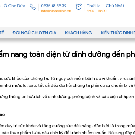
u, Ô Chợ Dừa
0935.18.39.39
Thứ Hai – Chủ Nhật
info@viamclinic.vn
8h00 – 18h00
TẾ
ĐỘI NGŨ CHUYÊN GIA
KHÁCH HÀNG
KIẾN THỨC DIN
m nang toàn diện từ dinh dưỡng đến p
sức khỏe của chúng ta. Từ nguy cơ nhiễm bệnh do vi khuẩn, virus sinh
ai như mưa, lũ, bão, tất cả đều đòi hỏi chúng ta phải có sự chuẩn bị và
ững thông tin hữu ích về dinh dưỡng, phòng bệnh và các biện pháp an
bão
ệc duy trì sức khỏe và tăng cường sức đề kháng, đặc biệt là trong mù
các thực phẩm tươi, nấu chín kỹ để tránh nhiễm khuẩn. Bổ sung đầy 