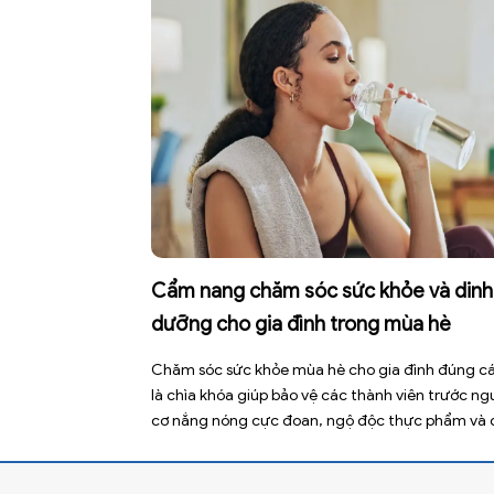
đặt ra. […]
Cẩm nang chăm sóc sức khỏe và dinh
dưỡng cho gia đình trong mùa hè
Chăm sóc sức khỏe mùa hè cho gia đình đúng c
là chìa khóa giúp bảo vệ các thành viên trước ng
cơ nắng nóng cực đoan, ngộ độc thực phẩm và 
bệnh truyền nhiễm. Mùa hè 2026 với dự báo nhiề
đợt nắng nóng kéo dài có thể gây mất nước, kiệ