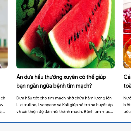
còn 
Ăn dưa hấu thường xuyên có thể giúp
Cá
bạn ngăn ngừa bệnh tim mạch?
to
ách
Dưa hấu tốt cho tim mạch nhờ chứa hàm lượng lớn
Nướ
uy
L-citrulline, Lycopene và Kali giúp hỗ trợ hạ huyết áp
biết
dịch
và cải thiện độ đàn hồi thành mạch. Bệnh tim mạch
tiê
u
hiện là nguyên nhân tử vong hàng đầu toàn cầu, tuy
phì
t
nhiên việc điều chỉnh chế độ ăn uống hằng ngày có
tính