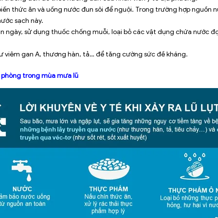
ến thức ăn và uống nước đun sôi để nguội. Trong trường hợp nguồn nướ
nước sạch này.
 ngày, sử dụng thuốc chống muỗi, loại bỏ các vật dụng chứa nước đọng 
 viêm gan A, thương hàn, tả… để tăng cường sức đề kháng.
ề phòng trong mùa mưa lũ