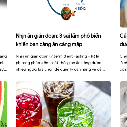
Nhịn ăn gián đoạn: 3 sai lầm phổ biến
Cẩ
khiến bạn càng ăn càng mập
dư
háng
Nhịn ăn gián đoạn (Intermittent Fasting – IF) là
Chă
ình
phương pháp kiểm soát thời gian ăn uống được
là 
 sự
nhiều người lựa chọn để quản lý cân nặng và cải
cơ 
thiện sức khỏe chuyển hóa. Tuy nhiên, áp dụng sai
bện
cách không những làm giảm hiệu quả giảm cân mà
đợt
còn gây kiệt sức, mất cơ […]
sức 