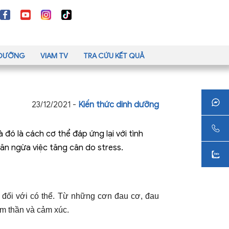
H DƯỠNG
VIAM TV
TRA CỨU KẾT QUẢ
23/12/2021 -
Kiến thức dinh dưỡng
đó là cách cơ thể đáp ứng lại với tình
ăn ngừa việc tăng cân do stress.
 đối với có thể. Từ những cơn đau cơ, đau
âm thần và cảm xúc.