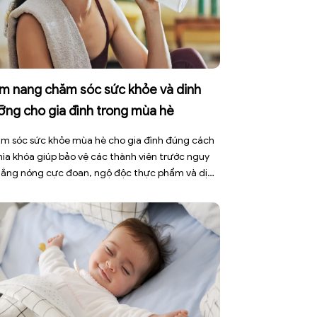
m nang chăm sóc sức khỏe và dinh
ỡng cho gia đình trong mùa hè
m sóc sức khỏe mùa hè cho gia đình đúng cách
chìa khóa giúp bảo vệ các thành viên trước nguy
nắng nóng cực đoan, ngộ độc thực phẩm và dịch
h truyền nhiễm. Mùa hè 2026 với dự báo nhiều
 nắng nóng kéo dài có thể gây mất nước, kiệt
[…]