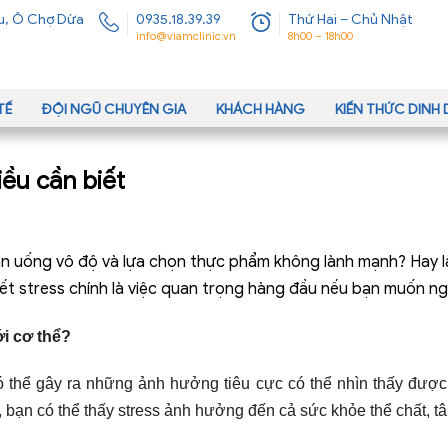
u, Ô Chợ Dừa
0935.18.39.39
Thứ Hai – Chủ Nhật
info@viamclinic.vn
8h00 – 18h00
TẾ
ĐỘI NGŨ CHUYÊN GIA
KHÁCH HÀNG
KIẾN THỨC DIN
iều cần biết
 ăn uống vô độ và lựa chọn thực phẩm không lành mạnh? Hay là 
ết stress chính là việc quan trọng hàng đầu nếu bạn muốn ng
i cơ thể?
ó thể gây ra những ảnh hưởng tiêu cực có thể nhìn thấy được
t, bạn có thể thấy stress ảnh hưởng đến cả sức khỏe thể chất, t