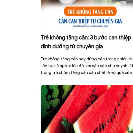
Trẻ không tăng cân: 3 bước can thiệp
dinh dưỡng từ chuyên gia
Trẻ không tăng cân hay đứng cân trong nhiều t
liên tục là áp lực lớn đối với các bậc phụ huynh. T
trạng trẻ chậm tăng cân bản chất là hệ quả của
mất cân bằng giữa năng lượng nạp vào và năng
lượng tiêu hao. Thay vì tự ý dùng các loại […]