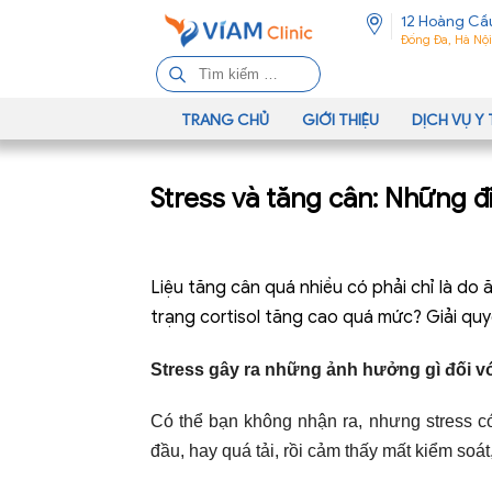
12 Hoàng Cầ
Đống Đa, Hà Nội
T
ì
m
TRANG CHỦ
GIỚI THIỆU
DỊCH VỤ Y 
k
i
Stress và tăng cân: Những đ
ế
m
c
h
Liệu tăng cân quá nhiều có phải chỉ là do
o
trạng cortisol tăng cao quá mức? Giải quy
:
Stress gây ra những ảnh hưởng gì đối vớ
Có thể bạn không nhận ra, nhưng stress c
đầu, hay quá tải, rồi cảm thấy mất kiểm soá