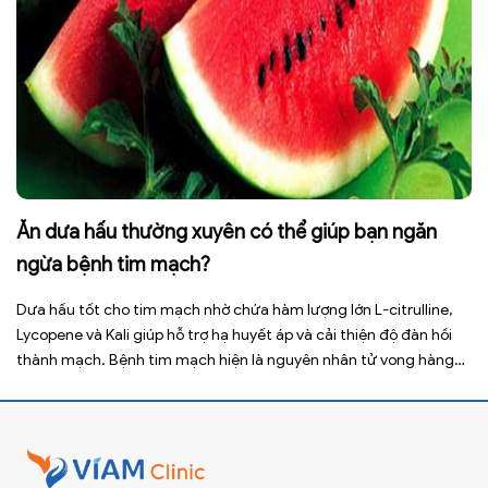
Ăn dưa hấu thường xuyên có thể giúp bạn ngăn
ngừa bệnh tim mạch?
Dưa hấu tốt cho tim mạch nhờ chứa hàm lượng lớn L-citrulline,
Lycopene và Kali giúp hỗ trợ hạ huyết áp và cải thiện độ đàn hồi
thành mạch. Bệnh tim mạch hiện là nguyên nhân tử vong hàng
đầu toàn cầu, tuy nhiên việc điều chỉnh chế độ ăn uống hằng
ngày có thể […]