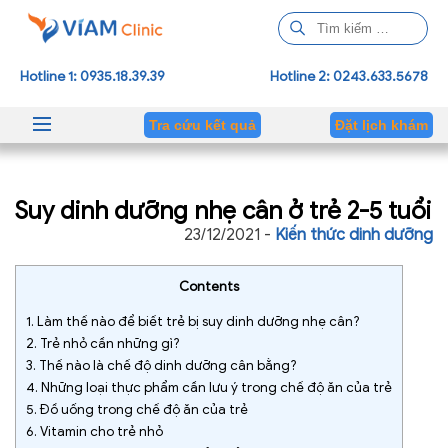
T
ì
m
Hotline 1: 0935.18.39.39
Hotline 2: 0243.633.5678
k
i
Tra cứu kết quả
Đặt lịch khám
ế
m
c
Suy dinh dưỡng nhẹ cân ở trẻ 2-5 tuổi
h
o
23/12/2021 -
Kiến thức dinh dưỡng
:
Contents
1.
Làm thế nào để biết trẻ bị suy dinh dưỡng nhẹ cân?
2.
Trẻ nhỏ cần những gì?
3.
Thế nào là chế độ dinh dưỡng cân bằng?
4.
Những loại thực phẩm cần lưu ý trong chế độ ăn của trẻ
5.
Đồ uống trong chế độ ăn của trẻ
6.
Vitamin cho trẻ nhỏ