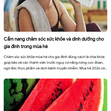
Cẩm nang chăm sóc sức khỏe và dinh dưỡng cho
gia đình trong mùa hè
Chăm sóc sức khỏe mùa hè cho gia đình đúng cách là chìa khóa
giúp bảo vệ các thành viên trước nguy cơ nắng nóng cực đoan,
ngộ độc thực phẩm và dịch bệnh truyền nhiễm. Mùa hè 2026 với
dự báo nhiều đợt nắng nóng kéo dài có thể gây mất nước, kiệt
sức […]