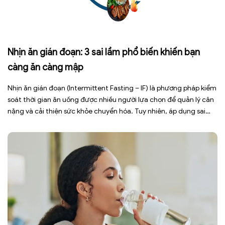
Nhịn ăn gián đoạn: 3 sai lầm phổ biến khiến bạn
càng ăn càng mập
Nhịn ăn gián đoạn (Intermittent Fasting – IF) là phương pháp kiểm
soát thời gian ăn uống được nhiều người lựa chọn để quản lý cân
nặng và cải thiện sức khỏe chuyển hóa. Tuy nhiên, áp dụng sai
cách không những làm giảm hiệu quả giảm cân mà còn gây kiệt
sức, mất cơ […]