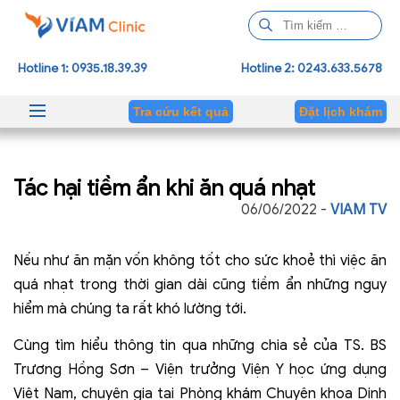
T
ì
m
Hotline 1: 0935.18.39.39
Hotline 2: 0243.633.5678
k
i
Tra cứu kết quả
Đặt lịch khám
ế
m
c
Tác hại tiềm ẩn khi ăn quá nhạt
h
o
06/06/2022 -
VIAM TV
:
Nếu như ăn mặn vốn không tốt cho sức khoẻ thì việc ăn
quá nhạt trong thời gian dài cũng tiềm ẩn những nguy
hiểm mà chúng ta rất khó lường tới.
Cùng tìm hiểu thông tin qua những chia sẻ của TS. BS
Trương Hồng Sơn – Viện trưởng Viện Y học ứng dụng
Việt Nam, chuyên gia tại Phòng khám Chuyên khoa Dinh