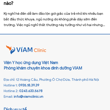
nào?
Kỳ nghỉ hè đến dễ làm đảo lộn giờ giấc của trẻ nhỏ khi nhiều bạn
bắt đầu thức khuya, ngủ nướng do không phải dậy sớm đến
trường. Việc ngủ nghỉ thất thường này tưởng như vô hại nhưng
lại ảnh hưởng xấu đến sức khỏe, đặc biệt là tầm vóc sau này của
[…]
Viện Y học ứng dụng Việt Nam
Phòng khám chuyên khoa dinh dưỡng VIAM
Địa chỉ: 12 Hoàng Cầu, Phường Ô Chợ Dừa, Thành phố Hà Nội
Hotline 1:
0935.18.39.39
Hotline 2:
0243.633.5678
Email:
info@viamclinic.vn
Dịch vụ y tế