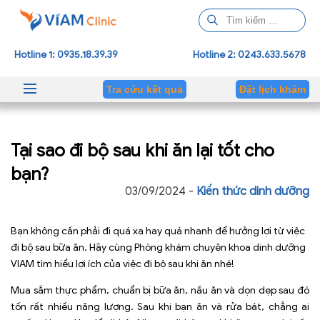
T
ì
m
Hotline 1: 0935.18.39.39
Hotline 2: 0243.633.5678
k
i
Tra cứu kết quả
Đặt lịch khám
ế
m
c
Tại sao đi bộ sau khi ăn lại tốt cho
h
o
bạn?
:
03/09/2024 -
Kiến thức dinh dưỡng
Bạn không cần phải đi quá xa hay quá nhanh để hưởng lợi từ việc
đi bộ sau bữa ăn. Hãy cùng Phòng khám chuyên khoa dinh dưỡng
VIAM tìm hiểu lợi ích của việc đi bộ sau khi ăn nhé!
Mua sắm thực phẩm, chuẩn bị bữa ăn, nấu ăn và dọn dẹp sau đó
tốn rất nhiều năng lượng. Sau khi bạn ăn và rửa bát, chẳng ai