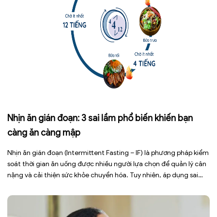
Nhịn ăn gián đoạn: 3 sai lầm phổ biến khiến bạn
càng ăn càng mập
Nhịn ăn gián đoạn (Intermittent Fasting – IF) là phương pháp kiểm
soát thời gian ăn uống được nhiều người lựa chọn để quản lý cân
nặng và cải thiện sức khỏe chuyển hóa. Tuy nhiên, áp dụng sai
cách không những làm giảm hiệu quả giảm cân mà còn gây kiệt
sức, mất cơ […]