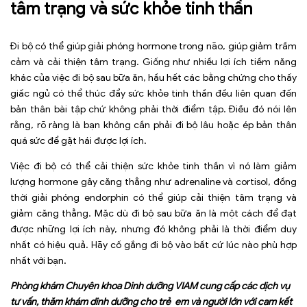
tâm trạng và sức khỏe tinh thần
Đi bộ có thể giúp giải phóng hormone trong não, giúp giảm trầm
cảm và cải thiện tâm trạng. Giống như nhiều lợi ích tiềm năng
khác của việc đi bộ sau bữa ăn, hầu hết các bằng chứng cho thấy
giấc ngủ có thể thúc đẩy sức khỏe tinh thần đều liên quan đến
bản thân bài tập chứ không phải thời điểm tập. Điều đó nói lên
rằng, rõ ràng là bạn không cần phải đi bộ lâu hoặc ép bản thân
quá sức để gặt hái được lợi ích.
Việc đi bộ có thể cải thiện sức khỏe tinh thần vì nó làm giảm
lượng hormone gây căng thẳng như adrenaline và cortisol, đồng
thời giải phóng endorphin có thể giúp cải thiện tâm trạng và
giảm căng thẳng. Mặc dù đi bộ sau bữa ăn là một cách để đạt
được những lợi ích này, nhưng đó không phải là thời điểm duy
nhất có hiệu quả. Hãy cố gắng đi bộ vào bất cứ lúc nào phù hợp
nhất với bạn.
Phòng khám Chuyên khoa Dinh dưỡng VIAM cung cấp các dịch vụ
tư vấn, thăm
khám dinh dưỡng
cho trẻ em và người lớn với cam kết