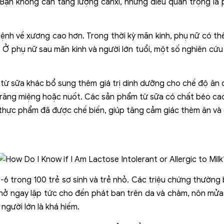
. Bạn không cần tăng lượng canxi, nhưng điều quan trọng là
ệnh về xương cao hơn. Trong thời kỳ mãn kinh, phụ nữ có th
 Ở phụ nữ sau mãn kinh và người lớn tuổi, một số nghiên cứu 
m từ sữa khác bổ sung thêm giá trị dinh dưỡng cho chế độ ăn
về răng miệng hoặc nuốt. Các sản phẩm từ sữa có chất béo c
thực phẩm đã được chế biến, giúp tăng cảm giác thèm ăn và d
-6 trong 100 trẻ sơ sinh và trẻ nhỏ. Các triệu chứng thường 
hở ngay lập tức cho đến phát ban trên da và chàm, nôn mửa, 
 người lớn là khá hiếm.