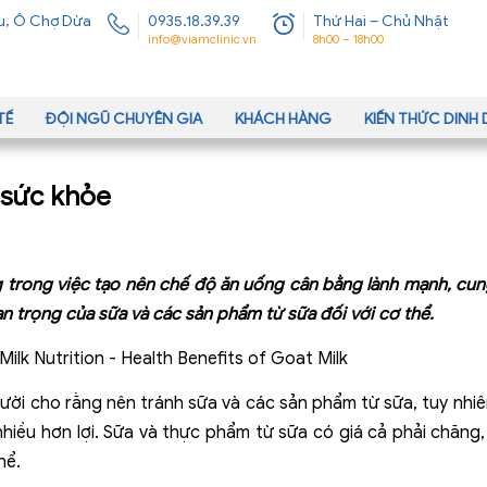
u, Ô Chợ Dừa
0935.18.39.39
Thứ Hai – Chủ Nhật
info@viamclinic.vn
8h00 – 18h00
TẾ
ĐỘI NGŨ CHUYÊN GIA
KHÁCH HÀNG
KIẾN THỨC DIN
 sức khỏe
g trong việc tạo nên chế độ ăn uống cân bằng lành mạnh, cun
an trọng của sữa và các sản phẩm từ sữa đối với cơ thể.
ời cho rằng nên tránh sữa và các sản phẩm từ sữa, tuy nhiên,
nhiều hơn lợi. Sữa và thực phẩm từ sữa có giá cả phải chăng
hể.