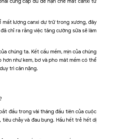
 phải cung cấp đủ để hạn chế mất canxi từ
ể mất lượng canxi dự trữ trong xương, đây
đã chỉ ra rằng việc tăng cường sữa sẽ làm
 của chúng ta. Kết cấu mềm, mịn của chúng
ao hơn như kem, bơ và pho mát mềm có thể
uy trì cân nặng.
bắt đầu trong vài tháng đầu tiên của cuộc
tiêu chảy và đau bụng. Hầu hết trẻ hết dị