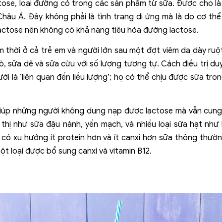
tose, loại đường có trong các sản phẩm từ sữa. Được cho là
âu Á. Đây không phải là tình trạng dị ứng mà là do cơ thể 
actose nên không có khả năng tiêu hóa đường lactose.
 thời ở cả trẻ em và người lớn sau một đợt viêm dạ dày ruộ
, sữa dê và sữa cừu với số lượng tương tự. Cách điều trị du
 là ‘liên quan đến liều lượng’; họ có thể chịu được sữa tron
iúp những người không dung nạp được lactose mà vẫn cung c
u thị như sữa đậu nành, yến mạch, và nhiều loại sữa hạt như
có xu hướng ít protein hơn và ít canxi hơn sữa thông thườ
t loại được bổ sung canxi và vitamin B12.