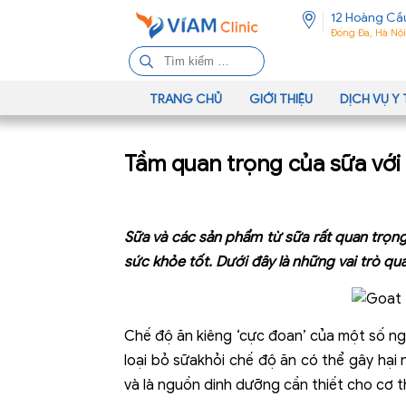
12 Hoàng Cầ
Đống Đa, Hà Nội
T
ì
m
TRANG CHỦ
GIỚI THIỆU
DỊCH VỤ Y 
k
i
Tầm quan trọng của sữa với
ế
m
c
h
Sữa và các sản phẩm từ sữa rất quan trọn
o
sức khỏe tốt. Dưới đây là những vai trò qu
:
Chế độ ăn kiêng ‘cực đoan’ của một số ngư
loại bỏ sữakhỏi chế độ ăn có thể gây hại 
và là nguồn dinh dưỡng cần thiết cho cơ t