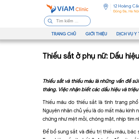
12 Hoàng Cầ
Đống Đa, Hà Nội
T
ì
m
TRANG CHỦ
GIỚI THIỆU
DỊCH VỤ Y 
k
i
Thiếu sắt ở phụ nữ: Dấu hiệ
ế
m
c
h
Thiếu sắt và thiếu máu là những vấn đề sứ
o
tháng. Việc nhận biết các dấu hiệu và triệu
:
Thiếu máu do thiếu sắt là tình trạng phổ
Nguyên nhân chủ yếu là do mất máu kinh ng
chứng như mệt mỏi, chóng mặt, nhịp tim 
Để bổ sung sắt và điều trị thiếu máu, bá