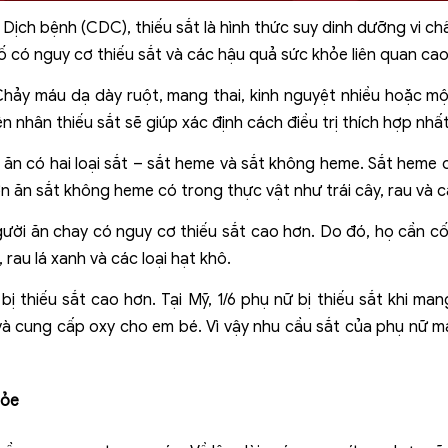
ịch bệnh (CDC), thiếu sắt là hình thức suy dinh dưỡng vi chấ
số có nguy cơ thiếu sắt và các hậu quả sức khỏe liên quan cao
o. Chảy máu dạ dày ruột, mang thai, kinh nguyệt nhiều hoặc m
 nhân thiếu sắt sẽ giúp xác định cách điều trị thích hợp nhất
ăn có hai loại sắt – sắt heme và sắt không heme. Sắt heme c
n ăn sắt không heme có trong thực vật như trái cây, rau và cá
người ăn chay có nguy cơ thiếu sắt cao hơn. Do đó, họ cần c
rau lá xanh và các loại hạt khô.
thiếu sắt cao hơn. Tại Mỹ, 1/6 phụ nữ bị thiếu sắt khi mang 
và cung cấp oxy cho em bé. Vì vậy nhu cầu sắt của phụ nữ m
hỏe