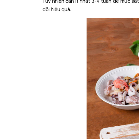
Tuy nhiên cần ít nhất 3-4 tuần để mức sắt 
dõi hiệu quả.