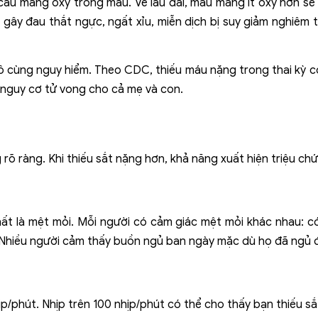
cầu mang oxy trong máu. Về lâu dài, máu mang ít oxy hơn sẽ 
ể gây đau thắt ngực, ngất xỉu, miễn dịch bị suy giảm nghiêm
vô cùng nguy hiểm. Theo CDC, thiếu máu nặng trong thai kỳ c
g nguy cơ tử vong cho cả mẹ và con.
rõ ràng. Khi thiếu sắt nặng hơn, khả năng xuất hiện triệu chứ
ất là mệt mỏi. Mỗi người có cảm giác mệt mỏi khác nhau: có
. Nhiều người cảm thấy buồn ngủ ban ngày mặc dù họ đã ngủ 
hịp/phút. Nhịp trên 100 nhịp/phút có thể cho thấy bạn thiếu s