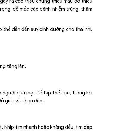
gây ra các triệu chứng thiếu máu do thiếu
 trọng, dễ mắc các bệnh nhiễm trùng, thậm
ó thể dẫn đến suy dinh dưỡng cho thai nhi,
ng tăng lên.
 người quá mệt để tập thể dục, trong khi
đủ giấc vào ban đêm.
ắt. Nhịp tim nhanh hoặc không đều, tim đập