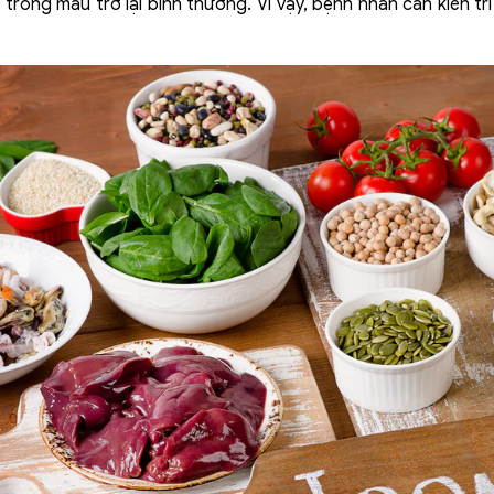
trong máu trở lại bình thường. Vì vậy, bệnh nhân cần kiên tr