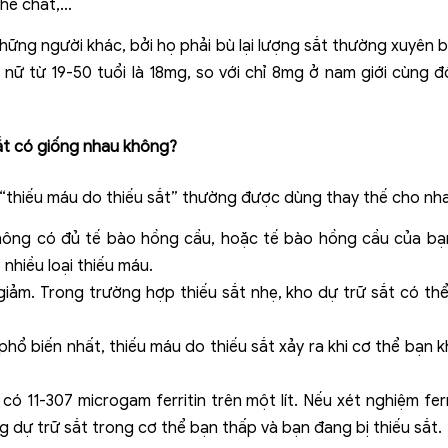
thể chất,…
hững người khác, bởi họ phải bù lại lượng sắt thường xuyên 
ữ từ 19-50 tuổi là 18mg, so với chỉ 8mg ở nam giới cùng đ
sắt có giống nhau không?
à “thiếu máu do thiếu sắt” thường được dùng thay thế cho n
không có đủ tế bào hồng cầu, hoặc tế bào hồng cầu của b
nhiều loại thiếu máu.
giảm. Trong trường hợp thiếu sắt nhẹ, kho dự trữ sắt có t
 phổ biến nhất, thiếu máu do thiếu sắt xảy ra khi cơ thể bạn
có 11-307 microgam ferritin trên một lít. Nếu xét nghiệm fer
g dự trữ sắt trong cơ thể bạn thấp và bạn đang bị thiếu sắt.