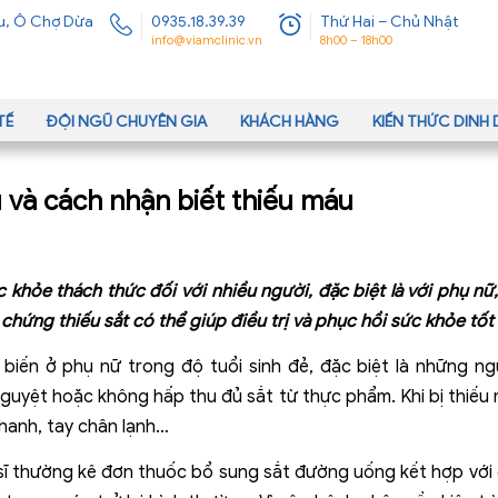
u, Ô Chợ Dừa
0935.18.39.39
Thứ Hai – Chủ Nhật
info@viamclinic.vn
8h00 – 18h00
TẾ
ĐỘI NGŨ CHUYÊN GIA
KHÁCH HÀNG
KIẾN THỨC DIN
u và cách nhận biết thiếu máu
c khỏe thách thức đối với nhiều người, đặc biệt là với phụ nữ
 chứng thiếu sắt có thể giúp điều trị và phục hồi sức khỏe tốt
 biến ở phụ nữ trong độ tuổi sinh đẻ, đặc biệt là những n
uyệt hoặc không hấp thu đủ sắt từ thực phẩm. Khi bị thiếu m
nhanh, tay chân lạnh…
c sĩ thường kê đơn thuốc bổ sung sắt đường uống kết hợp với