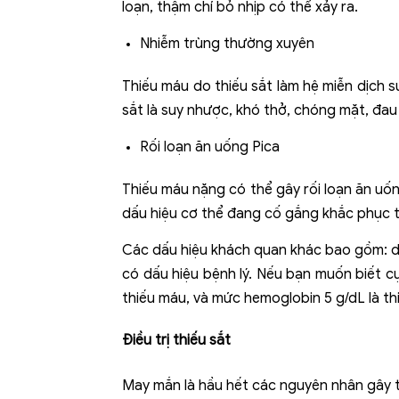
loạn, thậm chí bỏ nhịp có thể xảy ra.
Nhiễm trùng thường xuyên
Thiếu máu do thiếu sắt làm hệ miễn dịch 
sắt là suy nhược, khó thở, chóng mặt, đau 
Rối loạn ăn uống Pica
Thiếu máu nặng có thể gây rối loạn ăn uốn
dấu hiệu cơ thể đang cố gắng khắc phục t
Các dấu hiệu khách quan khác bao gồm: da
có dấu hiệu bệnh lý. Nếu bạn muốn biết c
thiếu máu, và mức hemoglobin 5 g/dL là t
Điều trị thiếu sắt
May mắn là hầu hết các nguyên nhân gây t