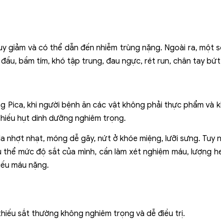
suy giảm và có thể dẫn đến nhiễm trùng nặng. Ngoài ra, một s
đầu, bầm tím, khó tập trung, đau ngực, rét run, chân tay bứt 
g Pica, khi người bệnh ăn các vật không phải thực phẩm và k
hiếu hụt dinh dưỡng nghiêm trọng.
 nhợt nhạt, móng dễ gãy, nứt ở khóe miệng, lưỡi sưng. Tuy n
ụ thể mức độ sắt của mình, cần làm xét nghiệm máu, lượng hem
hiếu máu nặng.
hiếu sắt thường không nghiêm trọng và dễ điều trị.