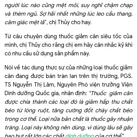
người lúc nào cũng mệt mỏi, suy nghĩ chậm chạp
và thèm ngủ. Sợ hãi nhất những lúc leo cầu thang,
cảm giác mệt lả
”, chị Thủy cho hay.
Từ câu chuyện dùng thuốc giảm cân siêu tốc của
mình, chị Thủy cho rằng chị em hãy cân nhắc kỹ khi
có nhu cầu sử dụng sản phẩm này.
Nói về tác dụng thực sự của những loại thuốc giảm
cân đang được bán tràn lan trên thị trường, PGS.
TS Nguyễn Thị Lâm, Nguyên Phó viện trưởng Viện
Dinh dưỡng Quốc gia, nhận định:
“
Thuốc giảm cân
được chia thành các loại đó là giảm hấp thu chất
béo từ lòng ruột, tăng cường đốt cháy chất béo
trong cơ thể. Loại nữa bản chất là thuốc gây nhuận
tràng. Loại này không nên dùng, vì dùng lâu sẽ gây
hao hụt rất lớn các chất
dinh dưỡng
của cơ thể”.