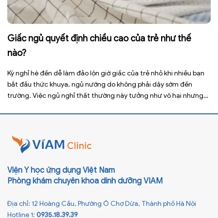
Giấc ngủ quyết định chiều cao của trẻ như thế
nào?
Kỳ nghỉ hè đến dễ làm đảo lộn giờ giấc của trẻ nhỏ khi nhiều bạn
bắt đầu thức khuya, ngủ nướng do không phải dậy sớm đến
trường. Việc ngủ nghỉ thất thường này tưởng như vô hại nhưng
lại ảnh hưởng xấu đến sức khỏe, đặc biệt là tầm vóc sau này của
[…]
Viện Y học ứng dụng Việt Nam
Phòng khám chuyên khoa dinh dưỡng VIAM
Địa chỉ: 12 Hoàng Cầu, Phường Ô Chợ Dừa, Thành phố Hà Nội
Hotline 1:
0935.18.39.39