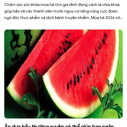
Chăm sóc sức khỏe mùa hè cho gia đình đúng cách là chìa khóa
giúp bảo vệ các thành viên trước nguy cơ nắng nóng cực đoan,
ngộ độc thực phẩm và dịch bệnh truyền nhiễm. Mùa hè 2026 với
dự báo nhiều đợt nắng nóng kéo dài có thể gây mất nước, kiệt
sức […]
Ăn dưa hấu thường xuyên có thể giúp bạn ngăn