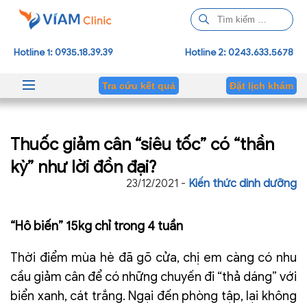
T
ì
m
Hotline 1: 0935.18.39.39
Hotline 2: 0243.633.5678
k
i
Tra cứu kết quả
Đặt lịch khám
ế
m
c
Thuốc giảm cân “siêu tốc” có “thần
h
o
kỳ” như lời đồn đại?
:
23/12/2021 -
Kiến thức dinh dưỡng
“Hô biến” 15kg chỉ trong 4 tuần
Thời điểm mùa hè đã gõ cửa, chị em càng có nhu
cầu giảm cân để có những chuyến đi “thả dáng” với
biển xanh, cát trắng. Ngại đến phòng tập, lại không