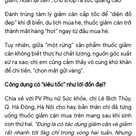
giảm, hoàn lại tiền”,
chủ shop ra sức quảng cáo.
Đánh trúng tâm lý giảm cân cấp tốc để “diện đồ
đẹp” khi đi biển, du lịch mùa hè, thuốc giảm cân trở
thành mặt hàng “hot” ngay từ đầu mùa hè.
Tuy nhiên, giữa “một rừng” sản phẩm thuốc giảm
cân không biết thực hư chất lượng, nguồn gốc xuất
xứ ra sao, chị em cũng cảm thấy vô cùng khó khăn
để chi tiền, “chọn mặt gửi vàng”.
Công dụng có “siêu tốc” như lời đồn đại?
Chia sẻ với PV Phụ nữ Sức khỏe, chị Lê Bích Thủy,
Q. Hà Đông, Hà Nội cho hay, bản thân chị đã từng
uống thuốc giảm cân mua trên mạng sau khi sinh
con thứ hai.
“Đúng là có tác dụng giảm cân và giảm
rất nhanh tới 5kg chỉ trong vòng hai tuần. Nhưng