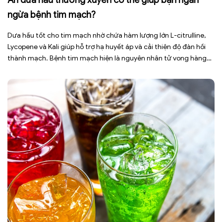
ngừa bệnh tim mạch?
Dưa hấu tốt cho tim mạch nhờ chứa hàm lượng lớn L-citrulline,
Lycopene và Kali giúp hỗ trợ hạ huyết áp và cải thiện độ đàn hồi
thành mạch. Bệnh tim mạch hiện là nguyên nhân tử vong hàng
đầu toàn cầu, tuy nhiên việc điều chỉnh chế độ ăn uống hằng
ngày có thể […]