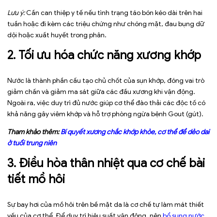
Lưu ý:
Cần can thiệp y tế nếu tình trạng táo bón kéo dài trên hai
tuần hoặc đi kèm các triệu chứng như chóng mặt, đau bụng dữ
dội hoặc xuất huyết trong phân.
2. Tối ưu hóa chức năng xương khớp
Nước là thành phần cấu tạo chủ chốt của sụn khớp, đóng vai trò
giảm chấn và giảm ma sát giữa các đầu xương khi vận động.
Ngoài ra, việc duy trì đủ nước giúp cơ thể đào thải các độc tố có
khả năng gây viêm khớp và hỗ trợ phòng ngừa bệnh Gout (gút).
Tham khảo thêm:
Bí quyết xương chắc khớp khỏe, cơ thể để dẻo dai
ở tuổi trung niên
3. Điều hòa thân nhiệt qua cơ chế bài
tiết mồ hôi
Sự bay hơi của mồ hôi trên bề mặt da là cơ chế tự làm mát thiết
yếu của cơ thể. Để duy trì hiệu suất vận động, nên
bổ sung nước