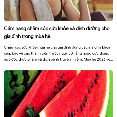
Cẩm nang chăm sóc sức khỏe và dinh dưỡng cho
gia đình trong mùa hè
Chăm sóc sức khỏe mùa hè cho gia đình đúng cách là chìa khóa
giúp bảo vệ các thành viên trước nguy cơ nắng nóng cực đoan,
ngộ độc thực phẩm và dịch bệnh truyền nhiễm. Mùa hè 2026 với
dự báo nhiều đợt nắng nóng kéo dài có thể gây mất nước, kiệt
sức […]