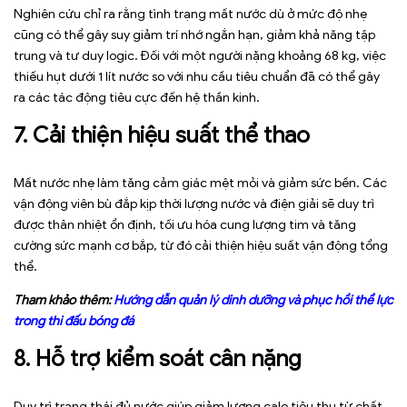
Nghiên cứu chỉ ra rằng tình trạng mất nước dù ở mức độ nhẹ
cũng có thể gây suy giảm trí nhớ ngắn hạn, giảm khả năng tập
trung và tư duy logic. Đối với một người nặng khoảng 68 kg, việc
thiếu hụt dưới 1 lít nước so với nhu cầu tiêu chuẩn đã có thể gây
ra các tác động tiêu cực đến hệ thần kinh.
7. Cải thiện hiệu suất thể thao
Mất nước nhẹ làm tăng cảm giác mệt mỏi và giảm sức bền. Các
vận động viên bù đắp kịp thời lượng nước và điện giải sẽ duy trì
được thân nhiệt ổn định, tối ưu hóa cung lượng tim và tăng
cường sức mạnh cơ bắp, từ đó cải thiện hiệu suất vận động tổng
thể.
Tham khảo thêm:
Hướng dẫn quản lý dinh dưỡng và phục hồi thể lực
trong thi đấu bóng đá
8. Hỗ trợ kiểm soát cân nặng
Duy trì trạng thái đủ nước giúp giảm lượng calo tiêu thụ từ chất