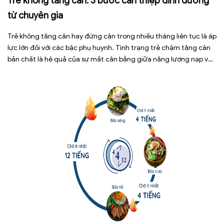
Trẻ không tăng cân: 3 bước can thiệp dinh dưỡng
từ chuyên gia
Trẻ không tăng cân hay đứng cân trong nhiều tháng liên tục là áp
lực lớn đối với các bậc phụ huynh. Tình trạng trẻ chậm tăng cân
bản chất là hệ quả của sự mất cân bằng giữa năng lượng nạp vào
và năng lượng tiêu hao. Thay vì tự ý dùng các loại […]