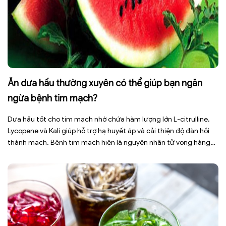
Ăn dưa hấu thường xuyên có thể giúp bạn ngăn
ngừa bệnh tim mạch?
Dưa hấu tốt cho tim mạch nhờ chứa hàm lượng lớn L-citrulline,
Lycopene và Kali giúp hỗ trợ hạ huyết áp và cải thiện độ đàn hồi
thành mạch. Bệnh tim mạch hiện là nguyên nhân tử vong hàng
đầu toàn cầu, tuy nhiên việc điều chỉnh chế độ ăn uống hằng
ngày có thể […]