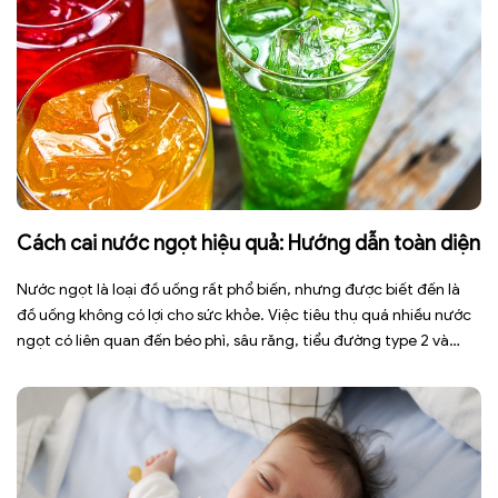
Cách cai nước ngọt hiệu quả: Hướng dẫn toàn diện
Nước ngọt là loại đồ uống rất phổ biến, nhưng được biết đến là
đồ uống không có lợi cho sức khỏe. Việc tiêu thụ quá nhiều nước
ngọt có liên quan đến béo phì, sâu răng, tiểu đường type 2 và
nhiều bệnh mạn tính khác. Tuy nhiên, việc bỏ nước ngọt không
chỉ […]