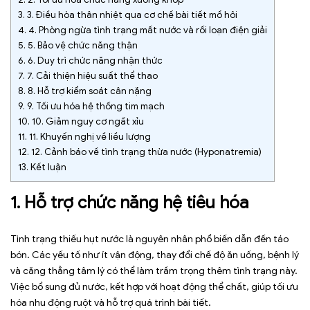
3.
3. Điều hòa thân nhiệt qua cơ chế bài tiết mồ hôi
4.
4. Phòng ngừa tình trạng mất nước và rối loạn điện giải
5.
5. Bảo vệ chức năng thận
6.
6. Duy trì chức năng nhận thức
7.
7. Cải thiện hiệu suất thể thao
8.
8. Hỗ trợ kiểm soát cân nặng
9.
9. Tối ưu hóa hệ thống tim mạch
10.
10. Giảm nguy cơ ngất xỉu
11.
11. Khuyến nghị về liều lượng
12.
12. Cảnh báo về tình trạng thừa nước (Hyponatremia)
13.
Kết luận
1. Hỗ trợ chức năng hệ tiêu hóa
Tình trạng thiếu hụt nước là nguyên nhân phổ biến dẫn đến táo
bón. Các yếu tố như ít vận động, thay đổi chế độ ăn uống, bệnh lý
và căng thẳng tâm lý có thể làm trầm trọng thêm tình trạng này.
Việc bổ sung đủ nước, kết hợp với hoạt động thể chất, giúp tối ưu
hóa nhu động ruột và hỗ trợ quá trình bài tiết.