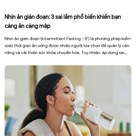
Nhịn ăn gián đoạn: 3 sai lầm phổ biến khiến bạn
càng ăn càng mập
Nhịn ăn gián đoạn (Intermittent Fasting – IF) là phương pháp kiểm
soát thời gian ăn uống được nhiều người lựa chọn để quản lý cân
nặng và cải thiện sức khỏe chuyển hóa. Tuy nhiên, áp dụng sai
cách không những làm giảm hiệu quả giảm cân mà còn gây kiệt
sức, mất cơ […]