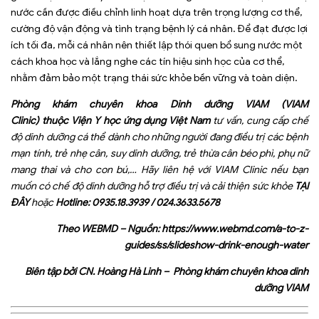
nước cần được điều chỉnh linh hoạt dựa trên trọng lượng cơ thể,
cường độ vận động và tình trạng bệnh lý cá nhân. Để đạt được lợi
ích tối đa, mỗi cá nhân nên thiết lập thói quen bổ sung nước một
cách khoa học và lắng nghe các tín hiệu sinh học của cơ thể,
nhằm đảm bảo một trạng thái sức khỏe bền vững và toàn diện.
Phòng khám chuyên khoa Dinh dưỡng VIAM (VIAM
Clinic) thuộc Viện Y học ứng dụng Việt Nam
tư vấn, cung cấp chế
độ dinh dưỡng cá thể dành cho những người đang điều trị các bệnh
mạn tính, trẻ nhẹ cân, suy dinh dưỡng, trẻ thừa cân béo phì, phụ nữ
mang thai và cho con bú,… Hãy liên hệ với VIAM Clinic nếu bạn
muốn có chế độ dinh dưỡng hỗ trợ điều trị và cải thiện sức khỏe
TẠI
ĐÂY
hoặc
Hotline:
0935.18.3939
/
024.3633.5678
Theo WEBMD –
Nguồn: https://www.webmd.com/a-to-z-
guides/ss/slideshow-drink-enough-water
Biên tập bởi CN. Hoàng Hà Linh – Phòng khám chuyên khoa dinh
dưỡng VIAM