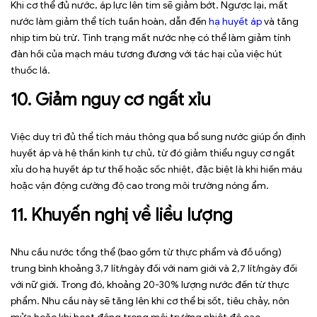
Khi cơ thể đủ nước, áp lực lên tim sẽ giảm bớt. Ngược lại, mất
nước làm giảm thể tích tuần hoàn, dẫn đến
hạ huyết áp
và tăng
nhịp tim bù trừ. Tình trạng mất nước nhẹ có thể làm giảm tính
đàn hồi của mạch máu tương đương với tác hại của việc hút
thuốc lá.
10. Giảm nguy cơ ngất xỉu
Việc duy trì đủ thể tích máu thông qua bổ sung nước giúp ổn định
huyết áp và hệ thần kinh tự chủ, từ đó giảm thiểu nguy cơ ngất
xỉu do hạ huyết áp tư thế hoặc sốc nhiệt, đặc biệt là khi hiến máu
hoặc vận động cường độ cao trong môi trường nóng ẩm.
11. Khuyến nghị về liều lượng
Nhu cầu nước tổng thể (bao gồm từ thực phẩm và đồ uống)
trung bình khoảng 3,7 lít/ngày đối với nam giới và 2,7 lít/ngày đối
với nữ giới. Trong đó, khoảng 20-30% lượng nước đến từ thực
phẩm. Nhu cầu này sẽ tăng lên khi cơ thể bị sốt, tiêu chảy, nôn