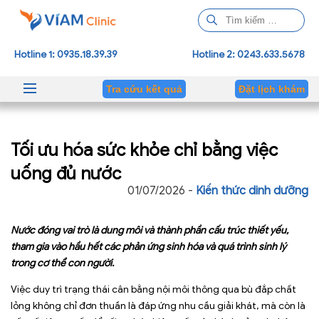
T
ì
m
Hotline 1: 0935.18.39.39
Hotline 2: 0243.633.5678
k
i
Tra cứu kết quả
Đặt lịch khám
ế
m
c
Tối ưu hóa sức khỏe chỉ bằng việc
h
o
uống đủ nước
:
01/07/2026 -
Kiến thức dinh dưỡng
Nước đóng vai trò là dung môi và thành phần cấu trúc thiết yếu,
tham gia vào hầu hết các phản ứng sinh hóa và quá trình sinh lý
trong cơ thể con người.
Việc duy trì trạng thái cân bằng nội môi thông qua bù đắp chất
lỏng không chỉ đơn thuần là đáp ứng nhu cầu giải khát, mà còn là