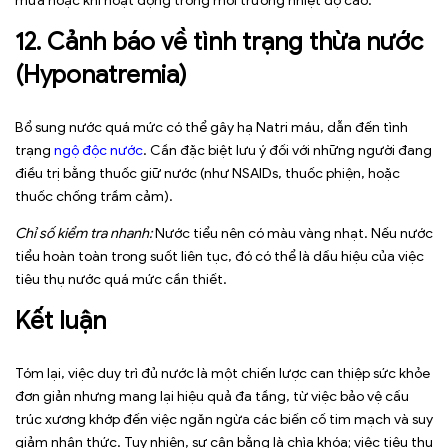
mửa hoặc khi hoạt động trong môi trường nhiệt độ cao.
12. Cảnh báo về tình trạng thừa nước
(Hyponatremia)
Bổ sung nước quá mức có thể gây hạ Natri máu, dẫn đến tình
trạng
ngộ độc nước
. Cần đặc biệt lưu ý đối với những người đang
điều trị bằng thuốc giữ nước (như NSAIDs, thuốc phiện, hoặc
thuốc chống trầm cảm).
Chỉ số kiểm tra nhanh:
Nước tiểu nên có màu vàng nhạt. Nếu nước
tiểu hoàn toàn trong suốt liên tục, đó có thể là dấu hiệu của việc
tiêu thụ nước quá mức cần thiết.
Kết luận
Tóm lại, việc duy trì đủ nước là một chiến lược can thiệp sức khỏe
đơn giản nhưng mang lại hiệu quả đa tầng, từ việc bảo vệ cấu
trúc xương khớp đến việc ngăn ngừa các biến cố tim mạch và suy
giảm nhận thức. Tuy nhiên, sự cân bằng là chìa khóa; việc tiêu thụ