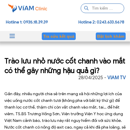
T
ì
m
Hotline 1: 0935.18.39.39
Hotline 2: 0243.633.5678
k
i
Tra cứu kết quả
Đặt lịch khám
ế
m
c
Trào lưu nhỏ nước cốt chanh vào mắt
h
o
có thể gây những hậu quả gì?
:
28/04/2025 -
VIAM TV
Gần đây, nhiều người chia sẻ trên mạng xã hội những lợi ích của
việc uống nước cốt chanh tươi (không pha với bất kỳ thứ gì) để
thanh lọc cơ thể, thậm chí còn vắt chanh vào mắt, tai… để hết
viêm. TS.BS Trương Hồng Sơn, Viện trưởng Viện Y học ứng dụng
Việt Nam cảnh báo, trào lưu này rất nguy hiểm đối với sức khỏe.
Nước cốt chanh có nồng độ axit cao, ngay cả khi đã pha loãng, sẽ