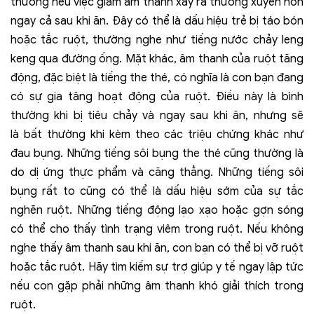
thường nếu việc giảm âm thanh xảy ra thường xuyên hơn
ngay cả sau khi ăn. Đây có thể là dấu hiệu trẻ bị táo bón
hoặc tắc ruột, thường nghe như tiếng nước chảy leng
keng qua đường ống. Mặt khác, âm thanh của ruột tăng
động, đặc biệt là tiếng the thé, có nghĩa là con bạn đang
có sự gia tăng hoạt động của ruột. Điều này là bình
thường khi bị tiêu chảy và ngay sau khi ăn, nhưng sẽ
là bất thường khi kèm theo các triệu chứng khác như
đau bụng. Những tiếng sôi bụng the thé cũng thường là
do dị ứng thực phẩm và căng thẳng. Những tiếng sôi
bụng rất to cũng có thể là dấu hiệu sớm của sự tắc
nghẽn ruột. Những tiếng động lạo xạo hoặc gợn sóng
có thể cho thấy tình trạng viêm trong ruột. Nếu không
nghe thấy âm thanh sau khi ăn, con bạn có thể bị vỡ ruột
hoặc tắc ruột. Hãy tìm kiếm sự trợ giúp y tế ngay lập tức
nếu con gặp phải những âm thanh khó giải thích trong
ruột.