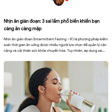
Nhịn ăn gián đoạn: 3 sai lầm phổ biến khiến bạn
càng ăn càng mập
Nhịn ăn gián đoạn (Intermittent Fasting – IF) là phương pháp kiểm
soát thời gian ăn uống được nhiều người lựa chọn để quản lý cân
nặng và cải thiện sức khỏe chuyển hóa. Tuy nhiên, áp dụng sai
cách không những làm giảm hiệu quả giảm cân mà còn gây kiệt
sức, mất cơ […]