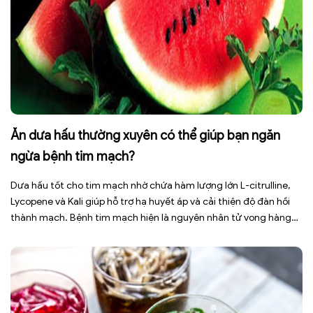
Ăn dưa hấu thường xuyên có thể giúp bạn ngăn
ngừa bệnh tim mạch?
Dưa hấu tốt cho tim mạch nhờ chứa hàm lượng lớn L-citrulline,
Lycopene và Kali giúp hỗ trợ hạ huyết áp và cải thiện độ đàn hồi
thành mạch. Bệnh tim mạch hiện là nguyên nhân tử vong hàng
đầu toàn cầu, tuy nhiên việc điều chỉnh chế độ ăn uống hằng
ngày có thể […]