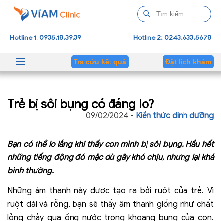
T
ì
m
Hotline 1: 0935.18.39.39
Hotline 2: 0243.633.5678
k
i
Tra cứu kết quả
Đặt lịch khám
ế
m
c
Trẻ bị sôi bụng có đáng lo?
h
o
09/02/2024 -
Kiến thức dinh dưỡng
:
Bạn có thể lo lắng khi thấy con mình bị sôi bụng. Hầu hết
những tiếng động đó mặc dù gây khó chịu, nhưng lại khá
bình thường.
Những âm thanh này được tạo ra bởi ruột của trẻ. Vì
ruột dài và rỗng, bạn sẽ thấy âm thanh giống như chất
lỏng chảy qua ống nước trong khoang bụng của con.