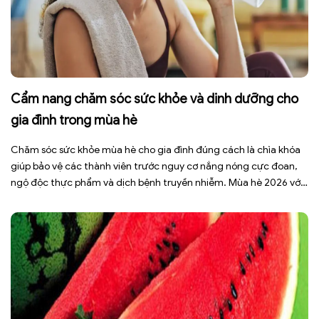
Cẩm nang chăm sóc sức khỏe và dinh dưỡng cho
gia đình trong mùa hè
Chăm sóc sức khỏe mùa hè cho gia đình đúng cách là chìa khóa
giúp bảo vệ các thành viên trước nguy cơ nắng nóng cực đoan,
ngộ độc thực phẩm và dịch bệnh truyền nhiễm. Mùa hè 2026 với
dự báo nhiều đợt nắng nóng kéo dài có thể gây mất nước, kiệt
sức […]