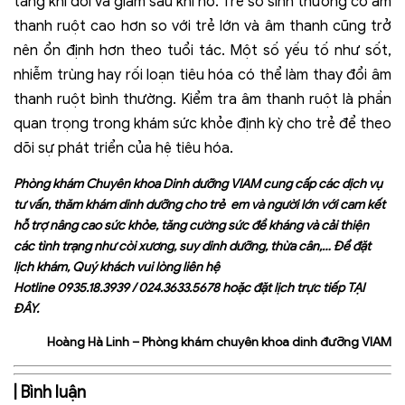
tăng khi đói và giảm sau khi no. Trẻ sơ sinh thường có âm
thanh ruột cao hơn so với trẻ lớn và âm thanh cũng trở
nên ổn định hơn theo tuổi tác. Một số yếu tố như sốt,
nhiễm trùng hay rối loạn tiêu hóa có thể làm thay đổi âm
thanh ruột bình thường. Kiểm tra âm thanh ruột là phần
quan trọng trong khám sức khỏe định kỳ cho trẻ để theo
dõi sự phát triển của hệ tiêu hóa.
Phòng khám Chuyên khoa Dinh dưỡng VIAM cung cấp các dịch vụ
tư vấn, thăm khám dinh dưỡng cho trẻ em và người lớn với cam kết
hỗ trợ nâng cao sức khỏe, tăng cường sức đề kháng và cải thiện
các tình trạng như còi xương, suy dinh dưỡng, thừa cân,… Để đặt
lịch khám, Quý khách vui lòng liên hệ
Hotline
0935.18.3939
/
024.3633.5678
hoặc đặt lịch trực tiếp
TẠI
ĐÂY
.
Hoàng Hà Linh – Phòng khám chuyên khoa dinh đưỡng VIAM
| Bình luận