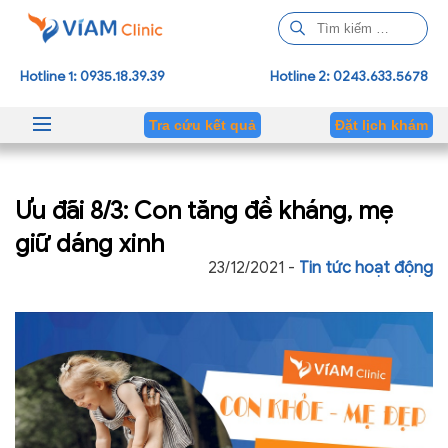
T
ì
m
Hotline 1: 0935.18.39.39
Hotline 2: 0243.633.5678
k
i
Tra cứu kết quả
Đặt lịch khám
ế
m
c
Ưu đãi 8/3: Con tăng đề kháng, mẹ
h
o
giữ dáng xinh
:
23/12/2021 -
Tin tức hoạt động