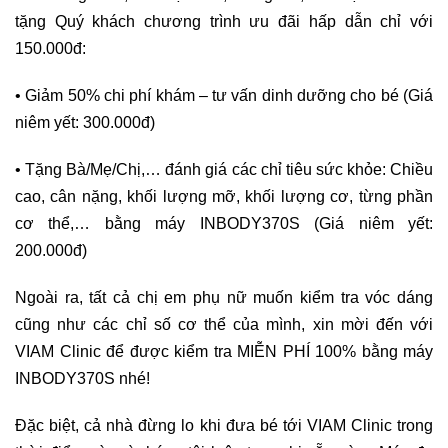
tặng Quý khách chương trình ưu đãi hấp dẫn chỉ với
150.000đ:
• Giảm 50% chi phí khám – tư vấn dinh dưỡng cho bé (Giá
niêm yết: 300.000đ)
• Tặng Bà/Mẹ/Chị,… đánh giá các chỉ tiêu sức khỏe: Chiều
cao, cân nặng, khối lượng mỡ, khối lượng cơ, từng phần
cơ thể,… bằng máy INBODY370S (Giá niêm yết:
200.000đ)
Ngoài ra, tất cả chị em phụ nữ muốn kiểm tra vóc dáng
cũng như các chỉ số cơ thể của mình, xin mời đến với
VIAM Clinic để được kiểm tra MIỄN PHÍ 100% bằng máy
INBODY370S nhé!
Đặc biệt, cả nhà đừng lo khi đưa bé tới VIAM Clinic trong