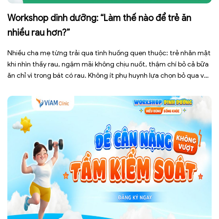
Workshop dinh dưỡng: “Làm thế nào để trẻ ăn
nhiều rau hơn?”
Nhiều cha mẹ từng trải qua tình huống quen thuộc: trẻ nhăn mặt
khi nhìn thấy rau, ngậm mãi không chịu nuốt, thậm chí bỏ cả bữa
ăn chỉ vì trong bát có rau. Không ít phụ huynh lựa chọn bỏ qua với
suy nghĩ rằng “lớn lên con sẽ tự ăn”. Nhưng thực tế, […]