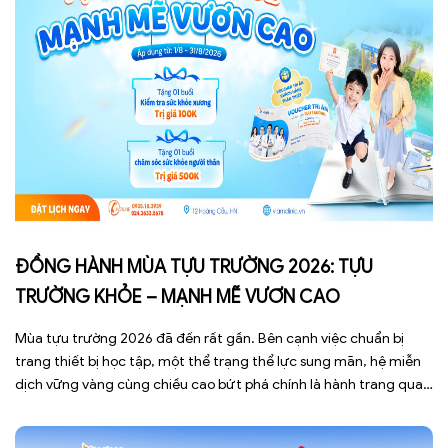
ĐỒNG HÀNH MÙA TỰU TRƯỜNG 2026: TỰU
TRƯỜNG KHỎE – MẠNH MẼ VƯƠN CAO
Mùa tựu trường 2026 đã đến rất gần. Bên cạnh việc chuẩn bị
trang thiết bị học tập, một thể trạng thể lực sung mãn, hệ miễn
dịch vững vàng cùng chiều cao bứt phá chính là hành trang quan
trọng nhất giúp các con tự tin bước vào năm học mới. Nhằm
đồng hành […]