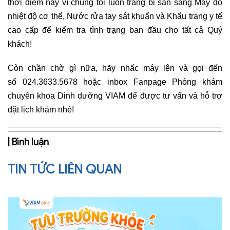
thời điểm này vì chúng tôi luôn trang bị sẵn sàng Máy đo
nhiệt độ cơ thể, Nước rửa tay sát khuẩn và Khẩu trang y tế
cao cấp để kiểm tra tình trạng ban đầu cho tất cả Quý
khách!
Còn chần chờ gì nữa, hãy nhấc máy lên và gọi đến
số
024.3633.5678
hoặc inbox Fanpage Phòng khám
chuyên khoa Dinh dưỡng VIAM để được tư vấn và hỗ trợ
đặt lịch khám nhé!
| Bình luận
TIN TỨC LIÊN QUAN