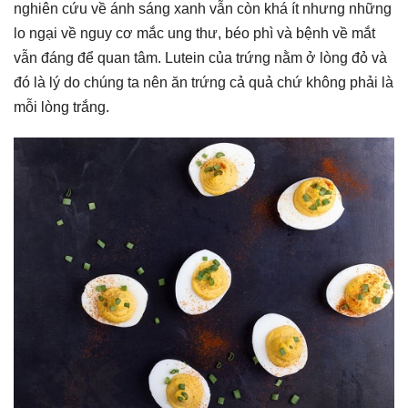
nghiên cứu về ánh sáng xanh vẫn còn khá ít nhưng những
lo ngại về nguy cơ mắc ung thư, béo phì và bệnh về mắt
vẫn đáng để quan tâm. Lutein của trứng nằm ở lòng đỏ và
đó là lý do chúng ta nên ăn trứng cả quả chứ không phải là
mỗi lòng trắng.