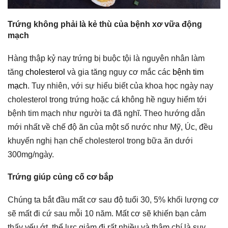
Trứng không phải là kẻ thù của bệnh xơ vữa động
mạch
Hàng thập kỷ nay trứng bị buộc tội là nguyên nhân làm
tăng
cholesterol
và gia tăng nguy cơ mắc các
bệnh tim
mạch
. Tuy nhiên, với sự hiểu biết của khoa học ngày nay
cholesterol trong trứng hoặc cá không hề nguy hiểm tới
bệnh tim mạch như người ta đã nghĩ. Theo hướng dẫn
mới nhất về chế độ ăn của một số nước như Mỹ, Úc, đều
khuyến nghị hạn chế cholesterol trong bữa ăn dưới
300mg/ngày.
Trứng giúp củng cố cơ bắp
Chúng ta bắt đầu mất cơ sau độ tuổi 30, 5% khối lượng cơ
sẽ mất đi cứ sau mỗi 10 năm. Mất cơ sẽ khiến bạn cảm
thấy yếu ớt, thể lực giảm đi rất nhiều và thậm chí là suy