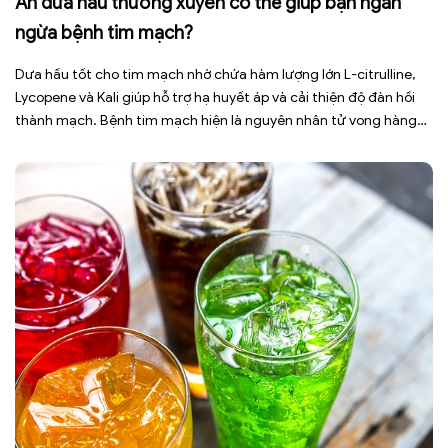
Ăn dưa hấu thường xuyên có thể giúp bạn ngăn
ngừa bệnh tim mạch?
Dưa hấu tốt cho tim mạch nhờ chứa hàm lượng lớn L-citrulline,
Lycopene và Kali giúp hỗ trợ hạ huyết áp và cải thiện độ đàn hồi
thành mạch. Bệnh tim mạch hiện là nguyên nhân tử vong hàng
đầu toàn cầu, tuy nhiên việc điều chỉnh chế độ ăn uống hằng
ngày có thể […]