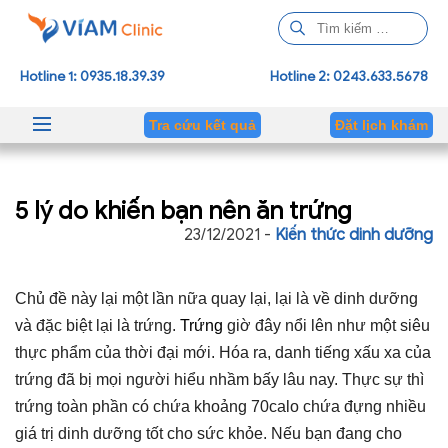
T
ì
m
Hotline 1: 0935.18.39.39
Hotline 2: 0243.633.5678
k
i
Tra cứu kết quả
Đặt lịch khám
ế
m
c
5 lý do khiến bạn nên ăn trứng
h
o
23/12/2021 -
Kiến thức dinh dưỡng
:
Chủ đề này lại một lần nữa quay lại, lại là về dinh dưỡng
và đặc biệt lại là trứng.
Trứng
giờ đây nổi lên như một siêu
thực phẩm của thời đại mới. Hóa ra, danh tiếng xấu xa của
trứng đã bị mọi người hiểu nhầm bấy lâu nay. Thực sự thì
trứng toàn phần có chứa khoảng 70calo chứa đựng nhiều
giá trị dinh dưỡng tốt cho sức khỏe. Nếu bạn đang cho