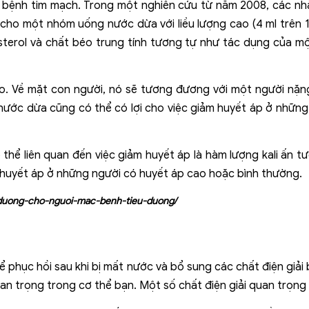
 bệnh tim mạch. Trong một nghiên cứu từ năm 2008, các nh
 cho một nhóm uống nước dừa với liều lượng cao (4 ml trên 
erol và chất béo trung tính tương tự như tác dụng của một
ao. Về mặt con người, nó sẽ tương đương với một người nặng 
ước dừa cũng có thể có lợi cho việc giảm huyết áp ở nhữn
thể liên quan đến việc giảm huyết áp là hàm lượng kali ấn 
m huyết áp ở những người có huyết áp cao hoặc bình thường.
inh-duong-cho-nguoi-mac-benh-tieu-duong/
phục hồi sau khi bị mất nước và bổ sung các chất điện giải b
an trọng trong cơ thể bạn. Một số chất điện giải quan trọng b