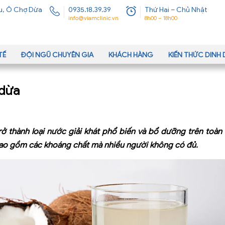
u, Ô Chợ Dừa
0935.18.39.39
Thứ Hai – Chủ Nhật
info@viamclinic.vn
8h00 – 18h00
TẾ
ĐỘI NGŨ CHUYÊN GIA
KHÁCH HÀNG
KIẾN THỨC DIN
 dừa
 thành loại nước giải khát phổ biến và bổ dưỡng trên toàn t
bao gồm các khoáng chất mà nhiều người không có đủ.