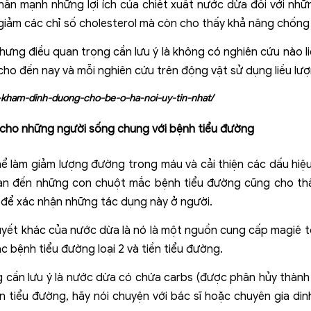
hấn mạnh những lợi ích của chiết xuất nước dừa đối với nh
giảm các chỉ số cholesterol mà còn cho thấy khả năng chống
nhưng điều quan trọng cần lưu ý là không có nghiên cứu nào 
ho đến nay và mỗi nghiên cứu trên động vật sử dụng liều lư
-si-kham-dinh-duong-cho-be-o-ha-noi-uy-tin-nhat/
cho những người sống chung với bệnh tiểu đường
hể làm giảm lượng đường trong máu và cải thiện các dấu hiệ
an đến những con chuột mắc bệnh tiểu đường cũng cho th
 để xác nhận những tác dụng này ở người.
uyết khác của nước dừa là nó là một nguồn cung cấp magiê tố
bệnh tiểu đường loại 2 và tiền tiểu đường.
ng cần lưu ý là nước dừa có chứa carbs (được phân hủy thành
n tiểu đường, hãy nói chuyện với bác sĩ hoặc chuyên gia di