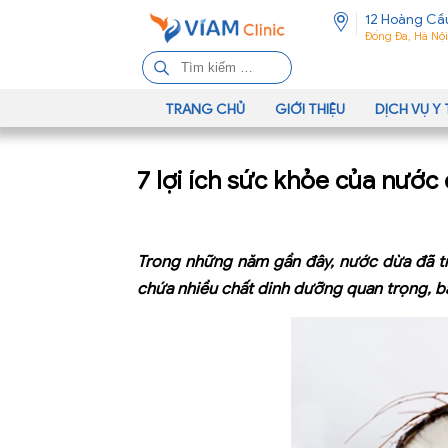
12 Hoàng Cầ
Đống Đa, Hà Nội
T
ì
m
TRANG CHỦ
GIỚI THIỆU
DỊCH VỤ Y 
k
i
7 lợi ích sức khỏe của nước
ế
m
c
h
Trong những năm gần đây, nước dừa đã trở
o
chứa nhiều chất dinh dưỡng quan trọng, 
: