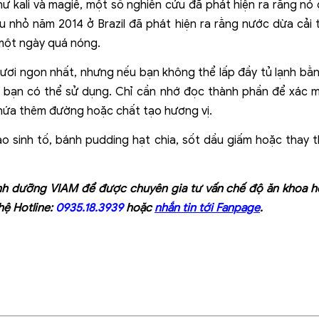
hư kali và magiê, một số nghiên cứu đã phát hiện ra rằng nó
u nhỏ năm 2014 ở Brazil đã phát hiện ra rằng nước dừa cải 
một ngày quá nóng.
tươi ngon nhất, nhưng nếu bạn không thể lấp đầy tủ lạnh bằn
n bạn có thể sử dụng. Chỉ cần nhớ đọc thành phần để xác
chứa thêm đường hoặc chất tạo hương vị.
 sinh tố, bánh pudding hạt chia, sốt dầu giấm hoặc thay 
nh dưỡng VIAM
để được chuyên gia tư vấn chế độ ăn khoa họ
hệ Hotline:
0935.18.3939
hoặc
nhắn tin tới Fanpage
.