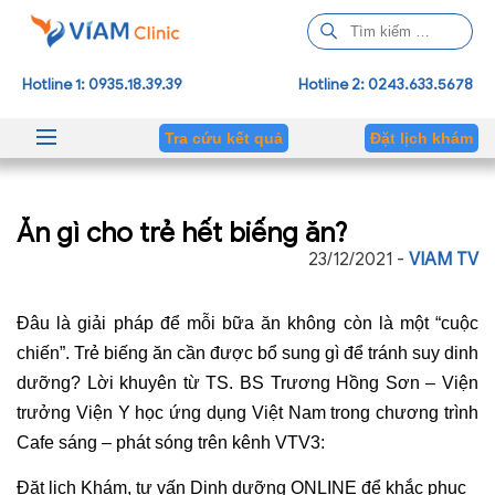
T
ì
m
Hotline 1: 0935.18.39.39
Hotline 2: 0243.633.5678
k
i
Tra cứu kết quả
Đặt lịch khám
ế
m
c
Ăn gì cho trẻ hết biếng ăn?
h
o
23/12/2021 -
VIAM TV
:
Đâu là giải pháp để mỗi bữa ăn không còn là một “cuộc
chiến”. Trẻ biếng ăn cần được bổ sung gì để tránh suy dinh
dưỡng? Lời khuyên từ TS. BS Trương Hồng Sơn – Viện
trưởng Viện Y học ứng dụng Việt Nam trong chương trình
Cafe sáng – phát sóng trên kênh VTV3:
Đặt lịch Khám, tư vấn Dinh dưỡng ONLINE để khắc phục