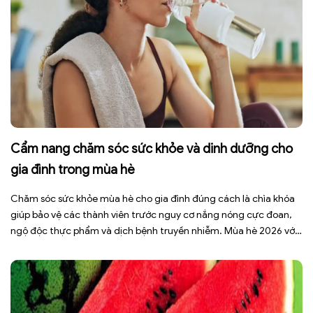
Cẩm nang chăm sóc sức khỏe và dinh dưỡng cho
gia đình trong mùa hè
Chăm sóc sức khỏe mùa hè cho gia đình đúng cách là chìa khóa
giúp bảo vệ các thành viên trước nguy cơ nắng nóng cực đoan,
ngộ độc thực phẩm và dịch bệnh truyền nhiễm. Mùa hè 2026 với
dự báo nhiều đợt nắng nóng kéo dài có thể gây mất nước, kiệt
sức […]