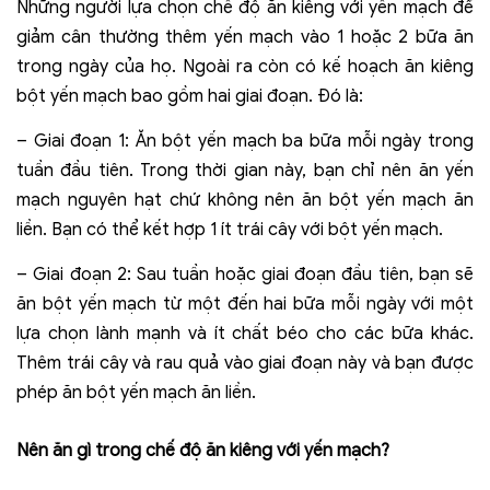
Những người lựa chọn chế độ ăn kiêng với yến mạch để
giảm cân thường thêm yến mạch vào 1 hoặc 2 bữa ăn
trong ngày của họ. Ngoài ra còn có kế hoạch ăn kiêng
bột yến mạch bao gồm hai giai đoạn. Đó là:
– Giai đoạn 1: Ăn bột yến mạch ba bữa mỗi ngày trong
tuần đầu tiên. Trong thời gian này, bạn chỉ nên ăn yến
mạch nguyên hạt chứ không nên ăn bột yến mạch ăn
liền. Bạn có thể kết hợp 1 ít trái cây với bột yến mạch.
– Giai đoạn 2: Sau tuần hoặc giai đoạn đầu tiên, bạn sẽ
ăn bột yến mạch từ một đến hai bữa mỗi ngày với một
lựa chọn lành mạnh và ít chất béo cho các bữa khác.
Thêm trái cây và rau quả vào giai đoạn này và bạn được
phép ăn bột yến mạch ăn liền.
Nên ăn gì trong chế độ ăn kiêng với yến mạch?