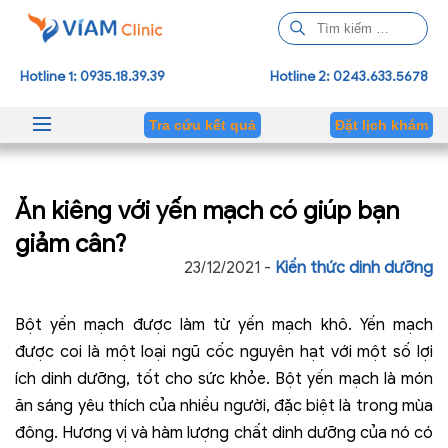
T
ì
m
Hotline 1: 0935.18.39.39
Hotline 2: 0243.633.5678
k
i
Tra cứu kết quả
Đặt lịch khám
ế
m
c
Ăn kiêng với yến mạch có giúp bạn
h
o
giảm cân?
:
23/12/2021 -
Kiến thức dinh dưỡng
Bột yến mạch được làm từ yến mạch khô. Yến mạch
được coi là một loại ngũ cốc nguyên hạt với một số lợi
ích dinh dưỡng, tốt cho sức khỏe. Bột yến mạch là món
ăn sáng yêu thích của nhiều người, đặc biệt là trong mùa
đông. Hương vị và hàm lượng chất dinh dưỡng của nó có