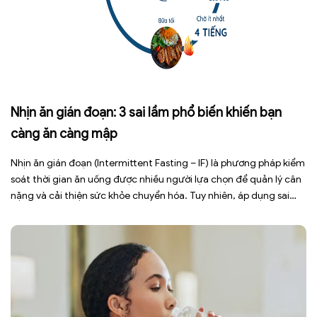
Nhịn ăn gián đoạn: 3 sai lầm phổ biến khiến bạn
càng ăn càng mập
Nhịn ăn gián đoạn (Intermittent Fasting – IF) là phương pháp kiểm
soát thời gian ăn uống được nhiều người lựa chọn để quản lý cân
nặng và cải thiện sức khỏe chuyển hóa. Tuy nhiên, áp dụng sai
cách không những làm giảm hiệu quả giảm cân mà còn gây kiệt
sức, mất cơ […]