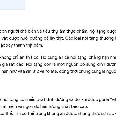
on người chế biến và tiêu thụ làm thực phẩm. Nội tạng được t
g vật được nuôi dưỡng để lấy thịt. Các loại nội tạng thường b
oặc xay thành thịt băm.
không chỉ ăn thịt cơ. Họ cũng ăn cả nội tạng, chẳng hạn như
 giá rất cao. Nội tạng còn là một nguồn bổ sung dinh dưỡ
ạn như vitamin B12 và folate, đồng thời chúng cũng là nguồn
à nội tạng có nhiều chất dinh dưỡng và đôi khi được gọi là “v
ại thịt mềm và ngon do hàm lượng chất béo cao.
p cơ thể. Tim có thể trông không ăn được, nhưng thực sự nạc 