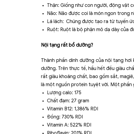
Thận: Giống như con người, động vật có 
Não: Não được coi là món ngon trong n
Lá lách: Chúng được tạo ra từ tuyến ức
Ruột: Ruột là bộ phận mô dạ dày của độn
Nội tạng rất bổ dưỡng?
Thành phần dinh dưỡng của nội tạng hơi 
dưỡng. Trên thực tế, hầu hết đều giàu chấ
rất giàu khoáng chất, bao gồm sắt, magiê,
là một nguồn protein tuyệt vời. Một phần
Lượng calo: 175
Chất đạm: 27 gram
Vitamin B12: 1,386% RDI
Đồng: 730% RDI
Vitamin A: 522% RDI
Riboflavin: 201% RDI