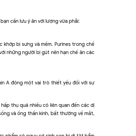
bạn cần lưu ý ăn với lượng vừa phải:
ác khớp bị sưng và mềm. Purines trong chế
 với những người bị gút nên hạn chế ăn các
in A đóng một vai trò thiết yếu đối với sự
 hấp thụ quá nhiều có liên quan đến các dị
sống và ống thần kinh, bất thường về mắt,
ực phẩm có nguy cơ sinh con bị dị tật bẩm