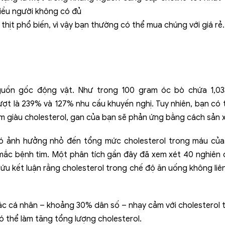
iều người không có đủ
ại thịt phổ biến, vì vậy bạn thường có thể mua chúng với giá
 nguồn gốc động vật. Như trong 100 gram óc bò chứa 1,
 lượt là 239% và 127% nhu cầu khuyến nghị. Tuy nhiên, bạn có
m giàu cholesterol, gan của bạn sẽ phản ứng bằng cách sản x
có ảnh hưởng nhỏ đến tổng mức cholesterol trong máu của 
ắc bệnh tim. Một phân tích gần đây đã xem xét 40 nghiên c
ứu kết luận rằng cholesterol trong chế độ ăn uống không li
c cá nhân – khoảng 30% dân số – nhạy cảm với cholesterol t
có thể làm tăng tổng lượng cholesterol.