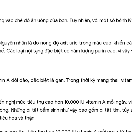
g vào chế độ ăn uống của bạn. Tuy nhiên, với một số bệnh lý 
 Nguyên nhân là do nồng độ axit uric trong máu cao, khiến c
hể. Các loại nội tạng đặc biệt có hàm lượng purin cao, vì vậy
in A dồi dào, đặc biệt là gan. Trong thời kỳ mang thai, vitam
ến nghị mức tiêu thụ cao hơn 10.000 IU vitamin A mỗi ngày, vì
ờng. Những dị tật bẩm sinh như vậy bao gồm dị tật tim, tủy 
tiêu hóa và thận.
mang thai tiêu thụ hơn 10.000 IU vitamin A mỗi ngày từ th