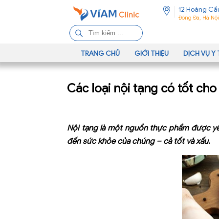
12 Hoàng Cầ
Đống Đa, Hà Nội
T
ì
m
TRANG CHỦ
GIỚI THIỆU
DỊCH VỤ Y 
k
i
Các loại nội tạng có tốt ch
ế
m
c
h
Nội tạng là một nguồn thực phẩm được yêu 
o
đến sức khỏe của chúng – cả tốt và xấu.
: