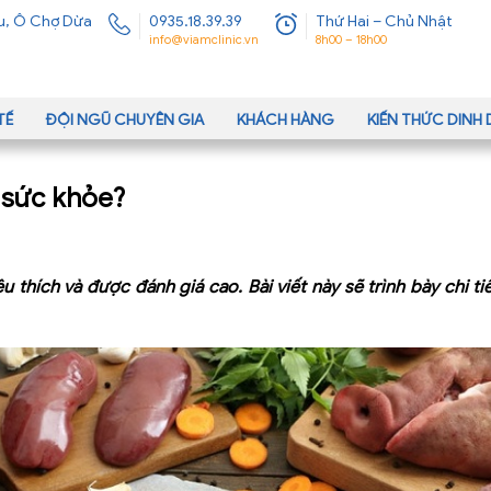
u, Ô Chợ Dừa
0935.18.39.39
Thứ Hai – Chủ Nhật
info@viamclinic.vn
8h00 – 18h00
TẾ
ĐỘI NGŨ CHUYÊN GIA
KHÁCH HÀNG
KIẾN THỨC DIN
o sức khỏe?
thích và được đánh giá cao. Bài viết này sẽ trình bày chi ti