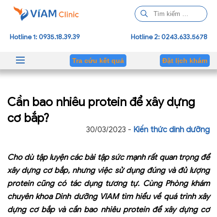
T
ì
m
Hotline 1: 0935.18.39.39
Hotline 2: 0243.633.5678
k
i
Tra cứu kết quả
Đặt lịch khám
ế
m
c
Cần bao nhiêu protein để xây dựng
h
o
cơ bắp?
:
30/03/2023 -
Kiến thức dinh dưỡng
Cho dù tập luyện các bài tập sức mạnh rất quan trọng để
xây dựng cơ bắp, nhưng việc sử dụng đúng và đủ lượng
protein cũng có tác dụng tương tự. Cùng Phòng khám
chuyên khoa Dinh dưỡng VIAM tìm hiểu về quá trình xây
dựng cơ bắp và cần bao nhiêu protein để xây dựng cơ