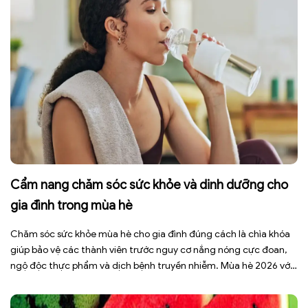
Cẩm nang chăm sóc sức khỏe và dinh dưỡng cho
gia đình trong mùa hè
Chăm sóc sức khỏe mùa hè cho gia đình đúng cách là chìa khóa
giúp bảo vệ các thành viên trước nguy cơ nắng nóng cực đoan,
ngộ độc thực phẩm và dịch bệnh truyền nhiễm. Mùa hè 2026 với
dự báo nhiều đợt nắng nóng kéo dài có thể gây mất nước, kiệt
sức […]