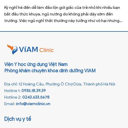
Kỳ nghỉ hè đến dễ làm đảo lộn giờ giấc của trẻ nhỏ khi nhiều bạn
bắt đầu thức khuya, ngủ nướng do không phải dậy sớm đến
trường. Việc ngủ nghỉ thất thường này tưởng như vô hại nhưng
lại ảnh hưởng xấu đến sức khỏe, đặc biệt là tầm vóc sau này của
[…]
Viện Y học ứng dụng Việt Nam
Phòng khám chuyên khoa dinh dưỡng VIAM
Địa chỉ: 12 Hoàng Cầu, Phường Ô Chợ Dừa, Thành phố Hà Nội
Hotline 1:
0935.18.39.39
Hotline 2:
0243.633.5678
Email:
info@viamclinic.vn
Dịch vụ y tế