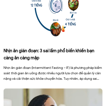
Nhịn ăn gián đoạn: 3 sai lầm phổ biến khiến bạn
càng ăn càng mập
Nhịn ăn gián đoạn (Intermittent Fasting – IF) là phương pháp kiểm
soát thời gian ăn uống được nhiều người lựa chọn để quản lý cân
nặng và cải thiện sức khỏe chuyển hóa. Tuy nhiên, áp dụng sai
cách không những làm giảm hiệu quả giảm cân mà còn gây kiệt
sức, mất cơ […]